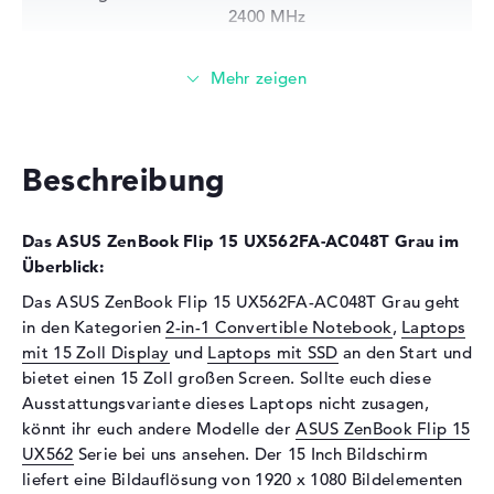
2400 MHz
Festplatte
Festplatte
256 GB SSD
Schnittstelle
M.2-Standard
Optische Speicher
Beschreibung
Laufwerks-Typ
ohne Laufwerk
Display
Das ASUS ZenBook Flip 15 UX562FA-AC048T Grau im
Überblick:
Display-Typ
15,6" TFT
Das ASUS ZenBook Flip 15 UX562FA-AC048T Grau geht
Max. Auflösung
1920 x 1080
in den Kategorien
2-in-1 Convertible Notebook
,
Laptops
Auflösungstyp
Full-HD
mit 15 Zoll Display
und
Laptops mit SSD
an den Start und
Besonderheiten
Multi-Touchscreen, glänzend,
bietet einen 15 Zoll großen Screen. Sollte euch diese
LED-Hintergrundbeleuchtung,
Ausstattungsvariante dieses Laptops nicht zusagen,
IPS Panel, randlos
könnt ihr euch andere Modelle der
ASUS ZenBook Flip 15
Kartenleser
UX562
Serie bei uns ansehen. Der 15 Inch Bildschirm
liefert eine Bildauflösung von 1920 x 1080 Bildelementen
Unterstützte Flash-
SD Memory Card