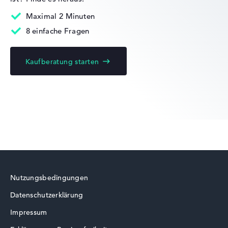
Mobilität
Maximal 2 Minuten
8 einfache Fragen
Akkulaufzeit
Kaufberatung starten
Keine Herstellerangaben zur Akkulaufzeit
Gewicht
Leicht mit 1,9 kg
Höhe
Nutzungsbedingungen
Handlich mit 2,09 cm Höhe
Datenschutzerklärung
Impressum
Display