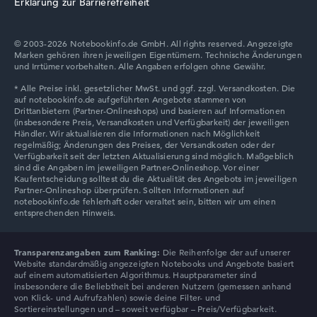
Erklärung zur Barrierefreiheit
© 2003-2026 Notebookinfo.de GmbH. All rights reserved. Angezeigte
Auflösung
Marken gehören ihren jeweiligen Eigentümern. Technische Änderungen
und Irrtümer vorbehalten. Alle Angaben erfolgen ohne Gewähr.
Glänzendes 15,6 Zoll IPS-Display mit solider Auflösung
von maximal 1920 x 1080
Wie wir testen und bewerten
Wir helfen dir, technische Daten von Notebooks leichter
zu vergleichen. Unser Test-Algorithmus analysiert die
Datenblätter tausender Notebooks automatisch –
basierend auf über 23 Jahren Erfahrung in der Notebook-
Transparenzangaben zum Ranking:
Die Reihenfolge der auf unserer
Kaufberatung.
Website standardmäßig angezeigten Notebooks und Angebote basiert
auf einem automatisierten Algorithmus. Hauptparameter sind
Die Gesamtnote
setzt sich aus drei Teilbewertungen
insbesondere die Beliebtheit bei anderen Nutzern (gemessen anhand
zusammen:
von Klick- und Aufrufzahlen) sowie deine Filter- und
Sortiereinstellungen und – soweit verfügbar – Preis/Verfügbarkeit.