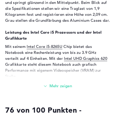
und springt glänzend in den Mittelpunkt. Beim Blick auf
Speicherkarten
die Spezifikationen stellen wir eine Traglast von 1,9
Audio
Kilogramm fest und registrieren eine Höhe von 2,09 cm.
Grau stellen die Grundfärbung des Aluminium Cases dar.
Soundkarte
ASUS SonicMaster
Technology
Leistung des Intel Core i5 Prozessors und der Intel
Mikrofon
vorhanden
Grafikkarte
Webcam
Mit seinem
Intel Core i5-8265U
Chip bietet das
Notebook eine Rechenleistung von bis zu 3.9 GHz
Sensorauflösung
0,9 MP
verteilt auf 4 Einheiten. Mit der
Intel UHD Graphics 620
Eingabegeräte
Grafikkarte steht diesem Notebook auch grafisch
Performance mit eigenem Videospeicher (VRAM) zur
Eingabegeräte
Tastatur (Beleuchtet
(hintergrund)), Touchpad
Stelle.
(Multi-Touch-Trackpad),
Touchscreen (Multi-Touch)
Wieviel Speicher hat das ASUS ZenBook Flip 15
UX562FA-AC048T Grau?
Netzwerk
Für den Arbeitsspeicher (RAM) stehen insgesamt 8
WLAN
802.11a, 802.11b, 802.11g,
76 von 100 Punkten -
GByte bereit. Dabei wird klassischer DDR4 SDRAM (PC4-
802.11n, 802.11ac
19200 - 2400 MHz) Arbeitsspeicher (RAM) eingebaut. Wer