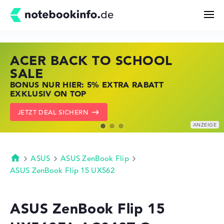
ACER BACK TO SCHOOL
HP STORE SSV DEALS
LENOVO LAPTOP DEALS
Suchen
SALE
JETZT ZUGREIFEN: NOTEBOOKS BEI HP
NOTEBOOKS BEI LENOVO JETZT
BONUS NUR HIER: 5% EXTRA RABATT
KRÄFTIG REDUZIERT
KRÄFTIG REDUZIERT
Konfigurator
EXKLUSIV ON TOP
ZU DEN HP ANGEBOTEN
LENOVO DEALS ZEIGEN
JETZT DEAL SICHERN
Kaufberatung
Technik & Wissen
ASUS
ASUS ZenBook Flip
Startseite
ASUS ZenBook Flip 15 UX562
Deals
ASUS ZenBook Flip 15
Merkzettel