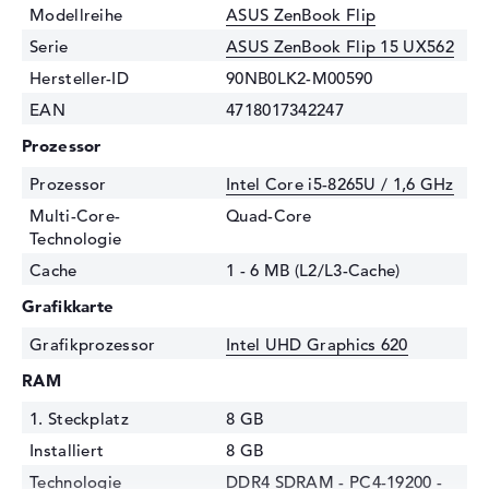
Modellreihe
ASUS ZenBook Flip
Serie
ASUS ZenBook Flip 15 UX562
Hersteller-ID
90NB0LK2-M00590
EAN
4718017342247
Prozessor
Prozessor
Intel Core i5-8265U / 1,6 GHz
Multi-Core-
Quad-Core
Technologie
Cache
1 - 6 MB (L2/L3-Cache)
Grafikkarte
Grafikprozessor
Intel UHD Graphics 620
RAM
1. Steckplatz
8 GB
Installiert
8 GB
Technologie
DDR4 SDRAM - PC4-19200 -