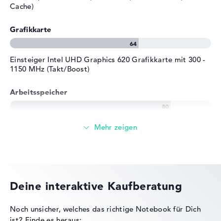
Cache)
Grafikkarte
Einsteiger Intel UHD Graphics 620 Grafikkarte mit 300 -
1150 MHz (Takt/Boost)
Arbeitsspeicher
Solide 8 GB Arbeitspeicher - DDR4 SDRAM - PC4-19200 -
2400 MHz
Speicher
Deine interaktive Kaufberatung
256 GB SSD großer Speicher als Grundausstattung
Noch unsicher, welches das richtige Notebook für Dich
ist?
Finde es heraus: