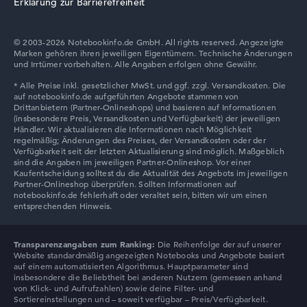
Erklärung zur Barrierefreiheit
Display
© 2003-2026 Notebookinfo.de GmbH. All rights reserved. Angezeigte
Marken gehören ihren jeweiligen Eigentümern. Technische Änderungen
Auflösung
und Irrtümer vorbehalten. Alle Angaben erfolgen ohne Gewähr.
Entspiegeltes 15,6 Zoll IPS-Display mit solider Auflösung
von maximal 1920 x 1080
Wie wir testen und bewerten
Wir helfen dir, technische Daten von Notebooks leichter
zu vergleichen. Unser Test-Algorithmus analysiert die
Datenblätter tausender Notebooks automatisch –
Transparenzangaben zum Ranking:
Die Reihenfolge der auf unserer
basierend auf über 23 Jahren Erfahrung in der Notebook-
Website standardmäßig angezeigten Notebooks und Angebote basiert
Kaufberatung.
auf einem automatisierten Algorithmus. Hauptparameter sind
insbesondere die Beliebtheit bei anderen Nutzern (gemessen anhand
Die Gesamtnote
setzt sich aus drei Teilbewertungen
von Klick- und Aufrufzahlen) sowie deine Filter- und
zusammen:
Sortiereinstellungen und – soweit verfügbar – Preis/Verfügbarkeit.