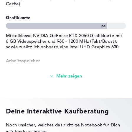
Cache)
Betriebssystem
(64 Bit)
Herstellergarantie
Grafikkarte
Service & Support
2 Jahre Pick-up & Return-
Service
Mittelklasse NVIDIA GeForce RTX 2060 Grafikkarte mit
6 GB Videospeicher und 960 - 1200 MHz (Takt/Boost),
sowie zusätzlich onboard eine Intel UHD Graphics 630
Arbeitsspeicher
Großer 16 GB (2 x 8 GB) Arbeitspeicher - DDR4 SDRAM -
PC4-23466 - 2933 MHz
Speicher
Deine interaktive Kaufberatung
Mittelgroßer 512 GB SSD Speicher
Noch unsicher, welches das richtige Notebook für Dich
ist?
Finde es heraus: