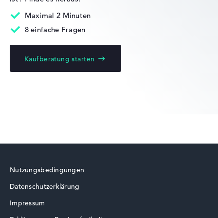
Mobilität
Maximal 2 Minuten
8 einfache Fragen
Akkulaufzeit
Kaufberatung starten
Keine Herstellerangaben zur Akkulaufzeit
Gewicht
Moderates Gewicht mit 2,3 kg
Höhe
Nutzungsbedingungen
Handlich mit 2,49 cm Höhe
Datenschutzerklärung
Impressum