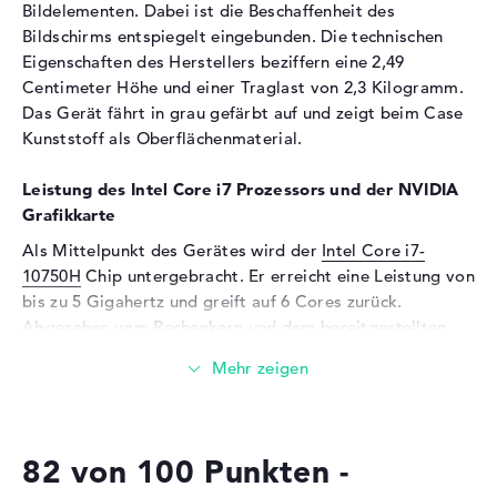
Bildelementen. Dabei ist die Beschaffenheit des
Hintergrundbeleuchtung, IPS
Bildschirms entspiegelt eingebunden. Die technischen
Panel
Eigenschaften des Herstellers beziffern eine 2,49
Audio
Centimeter Höhe und einer Traglast von 2,3 Kilogramm.
Das Gerät fährt in grau gefärbt auf und zeigt beim Case
Soundkarte
HD-Audio mit DTS-
Kunststoff als Oberflächenmaterial.
Studiosound
Mikrofon
vorhanden
Leistung des Intel Core i7 Prozessors und der NVIDIA
Webcam
Grafikkarte
Sensorauflösung
0,9 MP
Als Mittelpunkt des Gerätes wird der
Intel Core i7-
10750H
Chip untergebracht. Er erreicht eine Leistung von
Eingabegeräte
bis zu 5 Gigahertz und greift auf 6 Cores zurück.
Eingabegeräte
Multi-Touch-Trackpad,
Abgesehen vom Rechenkern und dem bereitgestellten
Tastatur
RAM spielen die Intel UHD Graphics 630 und
NVIDIA
GeForce RTX 2060
Tastatur
Grafikkarten eine wichtige Rolle in
Beleuchtet (hintergrund)
Punkto Effizienz. Sie erscheinen mit einem 6 GB
Netzwerk
Videospeicher (VRAM).
Netzwerkkarte
Gigabit Ethernet
82 von 100 Punkten -
(10/100/1000)
Wieviel Speicher hat das ASUS TUF Gaming F15