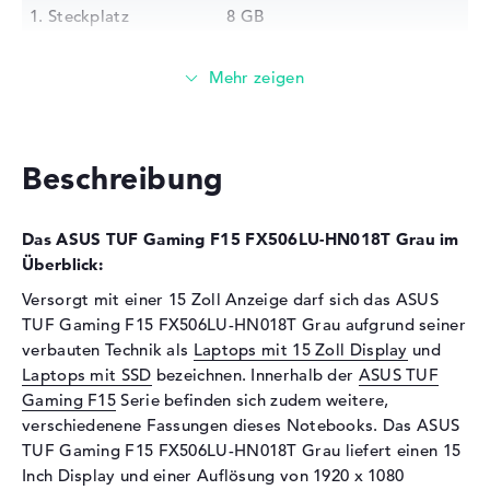
1. Steckplatz
8 GB
2. Steckplatz
8 GB
Installiert
16 GB
Technologie
DDR4 SDRAM - PC4-23466 -
2933 MHz
Festplatte
Beschreibung
Festplatte
512 GB SSD
Das ASUS TUF Gaming F15 FX506LU-HN018T Grau im
Schnittstelle
PCIe
Überblick:
Optische Speicher
Versorgt mit einer 15 Zoll Anzeige darf sich das ASUS
Laufwerks-Typ
ohne Laufwerk
TUF Gaming F15 FX506LU-HN018T Grau aufgrund seiner
verbauten Technik als
Laptops mit 15 Zoll Display
und
Display
Laptops mit SSD
bezeichnen. Innerhalb der
ASUS TUF
Display-Typ
15,6" TFT
Gaming F15
Serie befinden sich zudem weitere,
Max. Auflösung
1920 x 1080
verschiedenene Fassungen dieses Notebooks. Das ASUS
TUF Gaming F15 FX506LU-HN018T Grau liefert einen 15
Auflösungstyp
Full-HD
Inch Display und einer Auflösung von 1920 x 1080
Besonderheiten
Display, entspiegelt, LED-