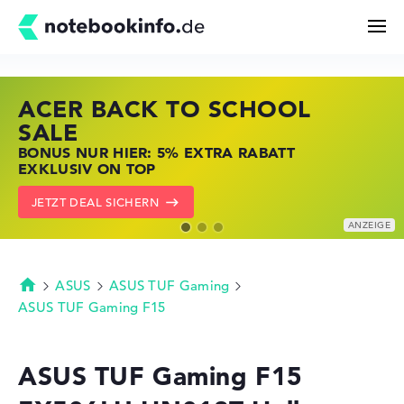
ACER BACK TO SCHOOL
HP STORE SSV DEALS
LENOVO LAPTOP DEALS
Suchen
SALE
JETZT ZUGREIFEN: NOTEBOOKS BEI HP
NOTEBOOKS BEI LENOVO JETZT
BONUS NUR HIER: 5% EXTRA RABATT
KRÄFTIG REDUZIERT
KRÄFTIG REDUZIERT
Konfigurator
EXKLUSIV ON TOP
ZU DEN HP ANGEBOTEN
LENOVO DEALS ZEIGEN
JETZT DEAL SICHERN
Kaufberatung
Technik & Wissen
ASUS
ASUS TUF Gaming
Startseite
ASUS TUF Gaming F15
Deals
ASUS TUF Gaming F15
Merkzettel