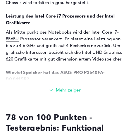
Speicherkarten
SDHC, SDXC
Chassis wird farblich in grau hergestellt.
Audio
Leistung des Intel Core i7 Prozessors und der Intel
Soundkarte
onboard
Grafikkarte
Mikrofon
vorhanden
Als Mittelpunkt des Notebooks wird der
Intel Core i7-
Webcam
8565U
Prozessor verankert. Er bietet eine Leistung von
bis zu 4.6 GHz und greift auf 4 Rechenkerne zurück. Um
Sensorauflösung
0,9 MP
grafische Interessen bezieht sich die
Intel UHD Graphics
Eingabegeräte
620
Grafikkarte mit gut dimensioniertem Videospeicher.
Eingabegeräte
Multi-Touch-Trackpad,
Wieviel Speicher hat das ASUS PRO P3540FA-
Tastatur
BQ0415R?
Netzwerk
Das ASUS PRO P3540FA-BQ0415R setzt auf einen 16
Netzwerkkarte
Gigabit Ethernet
Gigabyte großen DDR4 SDRAM (PC4-19200 - 2400 MHz)
(10/100/1000)
Arbeitsspeicher. EinHochstufen des RAMs ist auf
maximal 24 Gigabyte möglich. Außerdem liefert das
WLAN
802.11a, 802.11ac, 802.11b,
78 von 100 Punkten -
ASUS PRO P3540FA-BQ0415R eine 512 GB SSD
802.11g, 802.11n
Festplatte für eure Dateien.
Bluetooth
Bluetooth 4.2
Testergebnis: Funktional