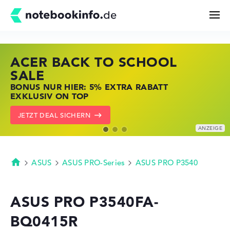
ACER BACK TO SCHOOL
HP STORE SSV DEALS
LENOVO LAPTOP DEALS
Suchen
SALE
JETZT ZUGREIFEN: NOTEBOOKS BEI HP
NOTEBOOKS BEI LENOVO JETZT
BONUS NUR HIER: 5% EXTRA RABATT
KRÄFTIG REDUZIERT
KRÄFTIG REDUZIERT
Konfigurator
EXKLUSIV ON TOP
ZU DEN HP ANGEBOTEN
LENOVO DEALS ZEIGEN
JETZT DEAL SICHERN
Kaufberatung
Technik & Wissen
ASUS
ASUS PRO-Series
ASUS PRO P3540
Startseite
Deals
ASUS PRO P3540FA-
BQ0415R
Merkzettel