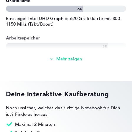
Grafikkarte
Einsteiger Intel UHD Graphics 620 Grafikkarte mit 300 -
1150 MHz (Takt/Boost)
Arbeitsspeicher
Großer 16 GB (1 x 16 GB, 1 x Frei) Arbeitspeicher - DDR4
SDRAM - PC4-19200 - 2400 MHz
Speicher
Deine interaktive Kaufberatung
Mittelgroßer 512 GB SSD Speicher
Noch unsicher, welches das richtige Notebook für Dich
ist?
Finde es heraus:
Mobilität
Maximal 2 Minuten