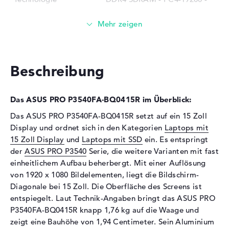
2400 MHz
Festplatte
Festplatte
512 GB SSD
Schnittstelle
PCIe
Beschreibung
Optische Speicher
Laufwerks-Typ
ohne Laufwerk
Das ASUS PRO P3540FA-BQ0415R im Überblick:
Display
Das ASUS PRO P3540FA-BQ0415R setzt auf ein 15 Zoll
Display und ordnet sich in den Kategorien
Laptops mit
Display-Typ
15,6" TFT
15 Zoll Display
und
Laptops mit SSD
ein. Es entspringt
Max. Auflösung
1920 x 1080
der
ASUS PRO P3540
Serie, die weitere Varianten mit fast
Auflösungstyp
Full-HD
einheitlichem Aufbau beherbergt. Mit einer Auflösung
Besonderheiten
Display, entspiegelt, LED-
von 1920 x 1080 Bildelementen, liegt die Bildschirm-
Hintergrundbeleuchtung
Diagonale bei 15 Zoll. Die Oberfläche des Screens ist
entspiegelt. Laut Technik-Angaben bringt das ASUS PRO
Kartenleser
P3540FA-BQ0415R knapp 1,76 kg auf die Waage und
Unterstützte Flash-
MMC, SD Memory Card,
zeigt eine Bauhöhe von 1,94 Centimeter. Sein Aluminium