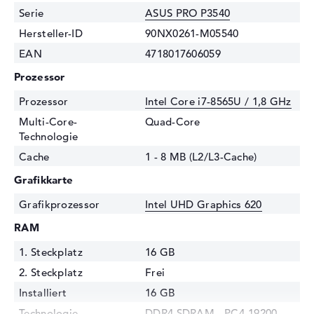
Serie
ASUS PRO P3540
Hersteller-ID
90NX0261-M05540
EAN
4718017606059
Prozessor
Prozessor
Intel Core i7-8565U / 1,8 GHz
Multi-Core-
Quad-Core
Technologie
Cache
1 - 8 MB (L2/L3-Cache)
Grafikkarte
Grafikprozessor
Intel UHD Graphics 620
RAM
1. Steckplatz
16 GB
2. Steckplatz
Frei
Installiert
16 GB
Technologie
DDR4 SDRAM - PC4-19200 -