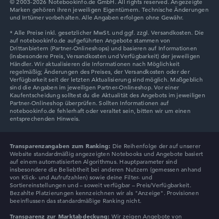
© 2003-2026 Notebookinfo.de GmbH. All rights reserved. Angezeigte
Marken gehören ihren jeweiligen Eigentümern. Technische Änderungen
Auflösung
und Irrtümer vorbehalten. Alle Angaben erfolgen ohne Gewähr.
Entspiegeltes 15,6 Zoll Display mit solider Auflösung von
maximal 1920 x 1080
Wie wir testen und bewerten
Wir helfen dir, technische Daten von Notebooks leichter
zu vergleichen. Unser Test-Algorithmus analysiert die
Datenblätter tausender Notebooks automatisch –
Transparenzangaben zum Ranking:
Die Reihenfolge der auf unserer
basierend auf über 23 Jahren Erfahrung in der Notebook-
Website standardmäßig angezeigten Notebooks und Angebote basiert
Kaufberatung.
auf einem automatisierten Algorithmus. Hauptparameter sind
insbesondere die Beliebtheit bei anderen Nutzern (gemessen anhand
Die Gesamtnote
setzt sich aus drei Teilbewertungen
von Klick- und Aufrufzahlen) sowie deine Filter- und
zusammen:
Sortiereinstellungen und – soweit verfügbar – Preis/Verfügbarkeit.
Bezahlte Platzierungen kennzeichnen wir als "Anzeige". Provisionen
beeinflussen das standardmäßige Ranking nicht.
Leistung & Speicher (60%):
Prozessor 40%,
Grafikkarte 30%, RAM 15%, Speicher 15%
Transparenz zur Marktabdeckung:
Wir zeigen Angebote von