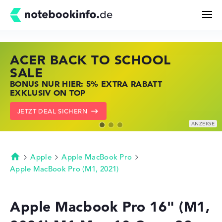
ACER BACK TO SCHOOL
HP STORE SSV DEALS
LENOVO LAPTOP DEALS
Suchen
SALE
JETZT ZUGREIFEN: NOTEBOOKS BEI HP
NOTEBOOKS BEI LENOVO JETZT
BONUS NUR HIER: 5% EXTRA RABATT
KRÄFTIG REDUZIERT
KRÄFTIG REDUZIERT
Konfigurator
EXKLUSIV ON TOP
ZU DEN HP ANGEBOTEN
LENOVO DEALS ZEIGEN
JETZT DEAL SICHERN
Kaufberatung
Technik & Wissen
Apple
Apple MacBook Pro
Startseite
Apple MacBook Pro (M1, 2021)
Deals
Apple Macbook Pro 16" (M1,
Merkzettel