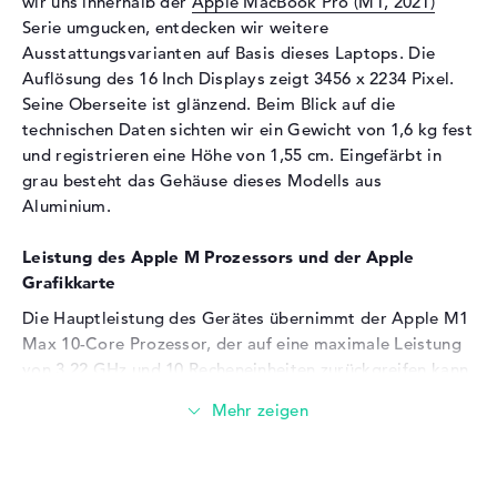
wir uns innerhalb der
Apple MacBook Pro (M1, 2021)
Audio
Serie umgucken, entdecken wir weitere
Ausstattungsvarianten auf Basis dieses Laptops. Die
Soundkarte
vorhanden
Auflösung des 16 Inch Displays zeigt 3456 x 2234 Pixel.
Mikrofon
vorhanden
Seine Oberseite ist glänzend. Beim Blick auf die
technischen Daten sichten wir ein Gewicht von 1,6 kg fest
Webcam
und registrieren eine Höhe von 1,55 cm. Eingefärbt in
Sensorauflösung
2 MP
grau besteht das Gehäuse dieses Modells aus
Aluminium.
Eingabegeräte
Eingabegeräte
Multi-Touch-Trackpad,
Leistung des Apple M Prozessors und der Apple
Tastatur
Grafikkarte
Tastatur
Beleuchtet (hintergrund)
Die Hauptleistung des Gerätes übernimmt der Apple M1
Netzwerk
Max 10-Core Prozessor, der auf eine maximale Leistung
von 3.22 GHz und 10 Recheneinheiten zurückgreifen kann.
WLAN
802.11a, 802.11ac, 802.11ax,
Neben dem Prozessor und dem RAM spielt auch die
802.11b, 802.11g, 802.11n
verbaute
Apple M1 Max 32-Core GPU
Grafikkarte mit
Bluetooth
Bluetooth 5
eigenem VRAM eine dominante Rolle.
Erweiterung / Konnektivität
Wieviel Speicher hat das Apple Macbook Pro 16" (M1,