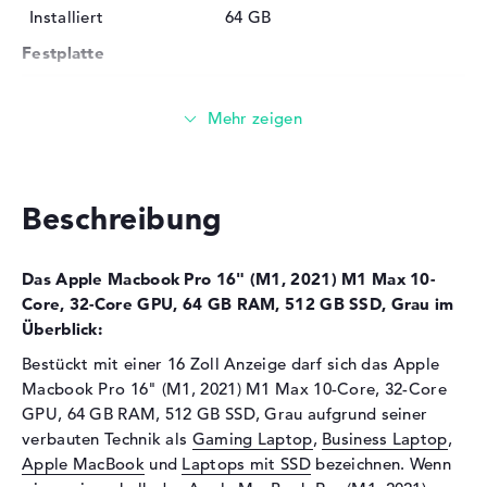
Installiert
64 GB
Festplatte
Festplatte
512 GB SSD
Schnittstelle
PCIe
Optische Speicher
Laufwerks-Typ
ohne Laufwerk
Beschreibung
Display
Display-Typ
16" TFT
Das Apple Macbook Pro 16" (M1, 2021) M1 Max 10-
Max. Auflösung
3456 x 2234
Core, 32-Core GPU, 64 GB RAM, 512 GB SSD, Grau im
Überblick:
Besonderheiten
Display, glänzend, LED-
Hintergrundbeleuchtung,
Bestückt mit einer 16 Zoll Anzeige darf sich das Apple
Retina, Mini LED, True Tone
Macbook Pro 16" (M1, 2021) M1 Max 10-Core, 32-Core
GPU, 64 GB RAM, 512 GB SSD, Grau aufgrund seiner
Kartenleser
verbauten Technik als
Gaming Laptop
,
Business Laptop
,
Unterstützte Flash-
SD Memory Card, SDHC,
Apple MacBook
und
Laptops mit SSD
bezeichnen. Wenn
Speicherkarten
SDXC