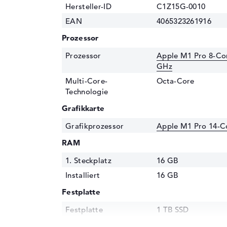
Hersteller-ID
C1Z15G-0010
EAN
4065323261916
Prozessor
Prozessor
Apple M1 Pro 8-Co
GHz
Multi-Core-
Octa-Core
Technologie
Grafikkarte
Grafikprozessor
Apple M1 Pro 14-
RAM
1. Steckplatz
16 GB
Installiert
16 GB
Festplatte
Festplatte
1 TB SSD
Schnittstelle
PCIe