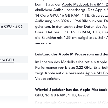
kommt aus der
Apple MacBook Pro (M1, 2
ähnlichem Aufbau beherbergt. Das Apple 
14-Core GPU, 16 GB RAM, 1 TB, Grau setzt 
Auflösung von 3024 x 1964 Bildpunkten. Da
re CPU / 2,06
gehalten. In den technischen Daten des A
Core, 14-Core GPU, 16 GB RAM, 1 TB, Grau
die Bauhöhe mit 1,55 cm aufgelistet. Sein 
versendet.
Leistung des Apple M Prozessors und der
Core GPU
Im Inneren des Modells arbeitet ein
Apple
Performance von bis zu 3.22 GHz. Er arbeit
zeigt Apple auf die bekannte
Apple M1 Pr
Videospeicher.
Wieviel Speicher hat das Apple Macbook
GPU, 16 GB RAM, 1 TB, Grau?
Bestückt mit Komponenten, werden 16 Gig