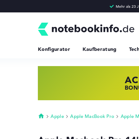
Konfigurator
Kaufberatung
Tec
AC
HP
LE
BONU
JETZ
NOTE
Apple
Apple MacBook Pro
Apple M
Startseite