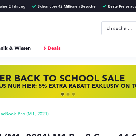
hnik & Wissen
Deals
ER BACK TO SCHOOL SALE
 STORE SSV DEALS
NOVO LAPTOP DEALS
S NUR HIER: 5% EXTRA RABATT EXKLUSIV ON 
T ZUGREIFEN: NOTEBOOKS BEI HP KRÄFTIG RED
BOOKS BEI LENOVO JETZT KRÄFTIG REDUZIERT
acBook Pro (M1, 2021)