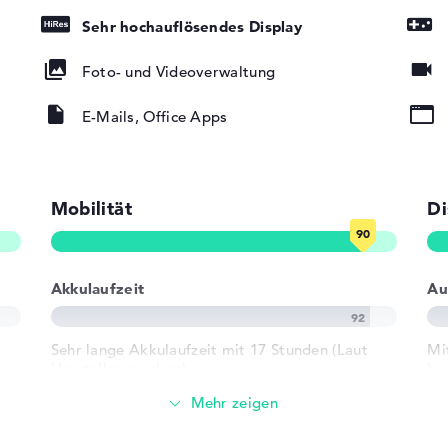
Sehr hochauflösendes Display
Foto- und Videoverwaltung
ad, Tastatur
rund)
E-Mails, Office Apps
802.11ax,
02.11n
Mobilität
Di
Akkulaufzeit
Au
r USB-C, 1 x
Sehr lange Akkulaufzeit mit 17 Stunden (Laut
Mi
Herstellerangaben)
ho
ereo 3,5 mm
)
Gewicht