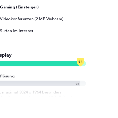
Gaming (Einsteiger)
Videokonferenzen (2 MP Webcam)
Surfen im Internet
splay
flösung
t maximal 3024 x 1964 besonders
chauflösendes glänzendes 14 Zoll Display