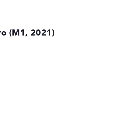
ro (M1, 2021)
die Datenblätter tausender Notebooks