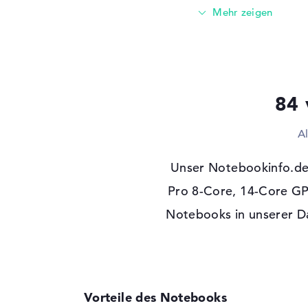
Optische Speicher
Laufwerks-Typ
ohne Laufwerk
Display
Display-Typ
14" TFT
84 
Max. Auflösung
3024 x 1964
Besonderheiten
Display, glänzend, 
A
Hintergrundbeleuch
Mini LED, True Ton
Unser Notebookinfo.de
Kartenleser
Pro 8-Core, 14-Core GP
Unterstützte Flash-
SDHC, SD Memory 
Notebooks in unserer Da
Speicherkarten
Audio
Soundkarte
vorhanden
Webcam