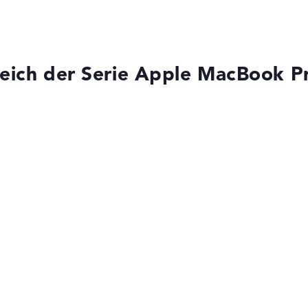
 Touch ID
Leicht mit 1,6 kg
ad,
,
Höhe
sor
eich der Serie Apple MacBook P
Sehr schlank mit 1,55 cm Höhe
ks leichter zu vergleichen. Unser Test-Algorithmus analysiert 
Erfahrung in der Notebook-Kaufberatung.