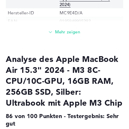
2024)
Hersteller-ID
MC9E4D/A
EAN
0195949905292
Prozessor
Prozessor
Apple M3 8-Core CPU / 2,748
GHz
Multi-Core-
Octa-Core
Analyse des Apple MacBook
Technologie
Air 15.3" 2024 - M3 8C-
Cache
16 MB (L2-Cache)
CPU/10C-GPU, 16GB RAM,
Grafikkarte
Grafikprozessor
Apple M3 10-Core GPU
256GB SSD, Silber:
RAM
Ultrabook mit Apple M3 Chip
1. Steckplatz
16 GB
86 von 100 Punkten - Testergebnis: Sehr
Installiert
16 GB
gut
Technologie
LPDDR5 - 6400MHZ