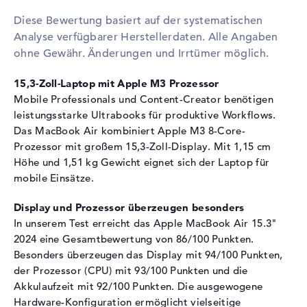
Festplatte
Diese Bewertung basiert auf der systematischen
Analyse verfügbarer Herstellerdaten. Alle Angaben
Festplatte
256 GB SSD
ohne Gewähr. Änderungen und Irrtümer möglich.
Schnittstelle
PCIe
Optische Speicher
15,3-Zoll-Laptop mit Apple M3 Prozessor
Mobile Professionals und Content-Creator benötigen
Laufwerks-Typ
ohne Laufwerk
leistungsstarke Ultrabooks für produktive Workflows.
Display
Das MacBook Air kombiniert Apple M3 8-Core-
Prozessor mit großem 15,3-Zoll-Display. Mit 1,15 cm
Display-Typ
15,3" TFT
Höhe und 1,51 kg Gewicht eignet sich der Laptop für
Max. Auflösung
3024 x 1964
mobile Einsätze.
Besonderheiten
Display, glänzend, LED-
Hintergrundbeleuchtung, IPS
Display und Prozessor überzeugen besonders
Panel, Retina
In unserem Test erreicht das Apple MacBook Air 15.3"
2024 eine Gesamtbewertung von 86/100 Punkten.
Audio
Besonders überzeugen das Display mit 94/100 Punkten,
Soundkarte
Dolby Atmos
der Prozessor (CPU) mit 93/100 Punkten und die
Akkulaufzeit mit 92/100 Punkten. Die ausgewogene
Webcam
Hardware-Konfiguration ermöglicht vielseitige