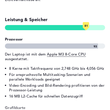
Verschiedenes
Integrierte Sicherheit
Touch ID
Sonstiges
Force Touch Trackpad,
Leistung & Speicher
lüfterlos, Schnellladefunktion,
Umgebungslichtsensor
Stromversorgung
Prozessor
Akku
Lithium Polymer
Kapazität
66,5 Wh
Der Laptop ist mit dem
Apple M3 8-Core CPU
Betriebszeit (bis zu)
18 Std.
ausgestattet.
Allgemein
8 Kerne mit Taktfrequenz von 2,748 GHz bis 4,056 GHz
Für anspruchsvolle Multitasking-Szenarien und
Breite
34,04 cm
parallele Workloads geeignet
Tiefe
23,76 cm
Video-Encoding und Bild-Rendering profitieren von der
Höhe
1,15 cm
Prozessor-Leistung
16 MB L2-Cache für schnellen Datenzugriff
Gewicht
1,51 kg
Farbe / Design
Silber
Grafikkarte