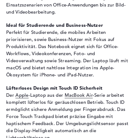
Sensorauflösung
2 MP
Einsatzszenarien von Office-Anwendungen bis zur Bild-
und Videobearbeitung.
Eingabegeräte
Eingabegeräte
Multi-Touch-Trackpad,
Ideal für Studierende und Business-Nutzer
Tastatur
Perfekt für Studierende, die mobiles Arbeiten
Tastatur
Beleuchtet (hintergrund)
priorisieren, sowie Business-Nutzer mit Fokus auf
Produktivität. Das Notebook eignet sich für Office-
Netzwerk
Workflows, Videokonferenzen, Foto- und
WLAN
802.11a, 802.11ac, 802.11ax,
Videoverwaltung sowie Streaming. Der Laptop läuft mit
802.11b, 802.11g, 802.11n
macOS und bietet nahtlose Integration ins Apple-
Ökosystem für iPhone- und iPad-Nutzer.
Bluetooth
5.3
Erweiterung / Konnektivität
Lüfterloses Design mit Touch ID Sicherheit
Der
Apple
-Laptop aus der
MacBook Air
-Serie arbeitet
Schnittstellen
2 x Thunderbolt 4
komplett lüfterlos für geräuschlosen Betrieb. Touch ID
Video
2 x DisplayPort über USB-C
ermöglicht sichere Anmeldung per Fingerabdruck. Das
Audio
1 x 2-in-1 Audio Jack
Force Touch Trackpad bietet präzise Eingabe mit
(Kopfhörer/Mikrofon)
haptischem Feedback. Der Umgebungslichtsensor passt
Sonstiges
1 x MagSafe 3
die Display-Helligkeit automatisch an die
Lichtverhältnisse an.