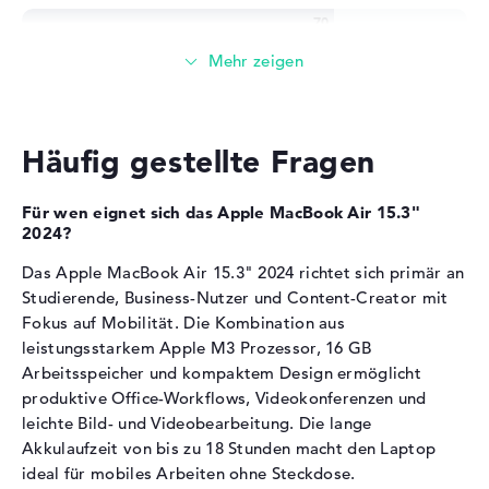
Material
Aluminium
Farbe
silber
Die
Apple M3 10-Core GPU
übernimmt die
Betriebssystem / Software
Grafikberechnung.
Bereitgestelltes
macOS
Taktfrequenz von 2748 MHz bis 4056 MHz
Betriebssystem
Der Grafikchip eignet sich für leichte Bildbearbeitung
Häufig gestellte Fragen
Herstellergarantie
und Casual-Gaming
Video-Editing in Full HD profitiert von der GPU-
Service & Support
1 Jahr Garantie
Für wen eignet sich das Apple MacBook Air 15.3"
Beschleunigung
2024?
Integrierte Lösung ohne dedizierten Videospeicher
Das Apple MacBook Air 15.3" 2024 richtet sich primär an
Arbeitsspeicher
Studierende, Business-Nutzer und Content-Creator mit
Fokus auf Mobilität. Die Kombination aus
leistungsstarkem Apple M3 Prozessor, 16 GB
Das Notebook verfügt über 16 GB LPDDR5-
Arbeitsspeicher und kompaktem Design ermöglicht
Arbeitsspeicher.
produktive Office-Workflows, Videokonferenzen und
leichte Bild- und Videobearbeitung. Die lange
Speichertaktfrequenz von 6400 MHz für schnellen
Datenzugriff
Akkulaufzeit von bis zu 18 Stunden macht den Laptop
Mehrere parallele Programme und Browser-Tabs laufen
ideal für mobiles Arbeiten ohne Steckdose.