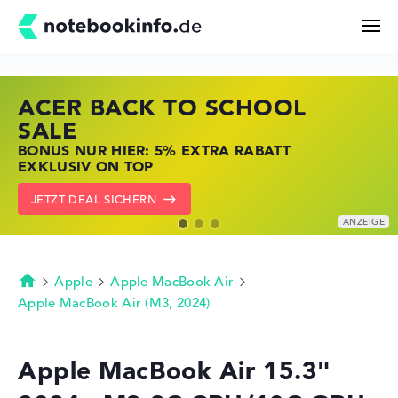
ACER BACK TO SCHOOL
HP STORE SSV DEALS
LENOVO LAPTOP DEALS
Suchen
SALE
JETZT ZUGREIFEN: NOTEBOOKS BEI HP
NOTEBOOKS BEI LENOVO JETZT
BONUS NUR HIER: 5% EXTRA RABATT
KRÄFTIG REDUZIERT
KRÄFTIG REDUZIERT
Konfigurator
EXKLUSIV ON TOP
ZU DEN HP ANGEBOTEN
LENOVO DEALS ZEIGEN
JETZT DEAL SICHERN
Kaufberatung
Technik & Wissen
Apple
Apple MacBook Air
Startseite
Apple MacBook Air (M3, 2024)
Deals
Apple MacBook Air 15.3"
Merkzettel