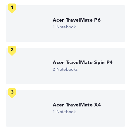
60 Hz
Auflösung
1920 x 1200
Auflösungstyp
Acer TravelMate P6
WUXGA
1 Notebook
1. Festplatte
1 TB SSD
Arbeitsspeicher
32 GB RAM
Akkulaufzeit
-
Gewicht
Acer TravelMate Spin P4
1,38 kg
2 Notebooks
Prozessor
Intel Core 7 150U
Prozessor-Taktfrequenz
1.2 - 5.4 GHz (Takt/Boost)
Prozessor-Kerne
10
Acer TravelMate X4
Prozessor-Technologie
Deca-Core
1 Notebook
Prozessor-Cache
9.5 - 12 MB (L2/L3-Cache)
Grafikkarte