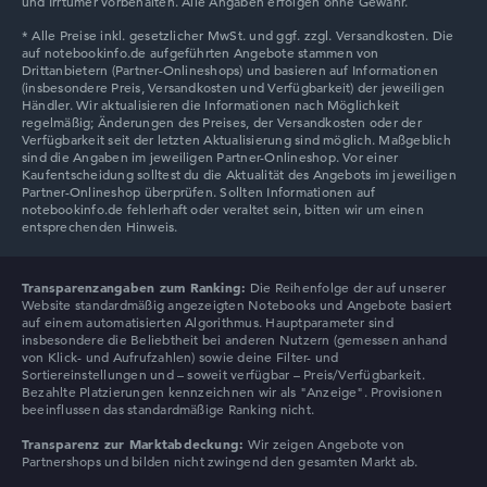
und Irrtümer vorbehalten. Alle Angaben erfolgen ohne Gewähr.
Prozessor-Kerne
12
Prozessor-Technologie
Dodeca-Core
Prozessor-Cache
12 MB (L3-Cache)
Grafikkarte
⁠Intel Xe 4C-iGPU 2.1 GHz
Laufwerk
ohne Laufwerk
Betriebssystem
Microsoft Windows 11 Professional (64 Bit)
Notebook anzeigen
Transparenzangaben zum Ranking:
Die Reihenfolge der auf unserer
Website standardmäßig angezeigten Notebooks und Angebote basiert
auf einem automatisierten Algorithmus. Hauptparameter sind
insbesondere die Beliebtheit bei anderen Nutzern (gemessen anhand
von Klick- und Aufrufzahlen) sowie deine Filter- und
Sortiereinstellungen und – soweit verfügbar – Preis/Verfügbarkeit.
Bezahlte Platzierungen kennzeichnen wir als "Anzeige". Provisionen
beeinflussen das standardmäßige Ranking nicht.
Transparenz zur Marktabdeckung:
Wir zeigen Angebote von
Partnershops und bilden nicht zwingend den gesamten Markt ab.