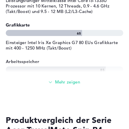
Leistungsfähiger Mittelklasse Intel Core i5-1335U
Prozessor mit 10 Kernen, 12 Threads, 0.9 - 4.6 GHz
Tiefe
23,6 cm
(Takt/Boost) und 9.5 - 12 MB (L2/L3-Cache)
Höhe
1,79 cm
Gewicht
1,53 kg
Grafikkarte
Farbe / Design
Slate Blue
Farbe
schwarz
Einsteiger Intel Iris Xe Graphics G7 80 EUs Grafikkarte
mit 400 - 1250 MHz (Takt/Boost)
Betriebssystem / Software
Bereitgestelltes
Microsoft Windows 11
Arbeitsspeicher
Betriebssystem
Professional (64 Bit)
Herstellergarantie
Großer 16 GB (1 x 16 GB, 1 x Frei) Arbeitspeicher - DDR4
Service & Support
3 Jahre Pick-up & Return-
Service
Speicher
Mittelgroßer 512 GB SSD Speicher
Produktvergleich der Serie