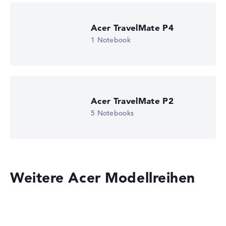
Intel Iris Xe Graphics G7 96 EUs
Laufwerk
ohne Laufwerk
Acer TravelMate P4
Betriebssystem
1 Notebook
Microsoft Windows 11 Professional (64 Bit)
Notebook anzeigen
Acer TravelMate P2
5 Notebooks
Weitere Acer Modellreihen