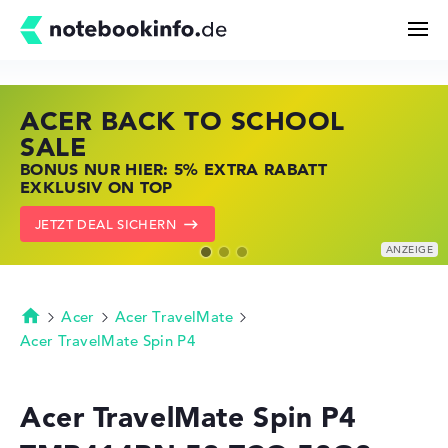
ACER BACK TO SCHOOL
HP STORE SSV DEALS
LENOVO LAPTOP DEALS
Suchen
SALE
JETZT ZUGREIFEN: NOTEBOOKS BEI HP
NOTEBOOKS BEI LENOVO JETZT
BONUS NUR HIER: 5% EXTRA RABATT
KRÄFTIG REDUZIERT
KRÄFTIG REDUZIERT
Konfigurator
EXKLUSIV ON TOP
ZU DEN HP ANGEBOTEN
LENOVO DEALS ZEIGEN
JETZT DEAL SICHERN
Kaufberatung
Technik & Wissen
Acer
Acer TravelMate
Startseite
Acer TravelMate Spin P4
Deals
Acer TravelMate Spin P4
Merkzettel