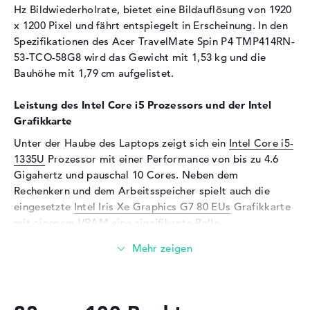
Hz Bildwiederholrate, bietet eine Bildauflösung von 1920
Hintergrundbeleuchtung, IPS
Panel
x 1200 Pixel und fährt entspiegelt in Erscheinung. In den
Spezifikationen des Acer TravelMate Spin P4 TMP414RN-
Kartenleser
53-TCO-58G8 wird das Gewicht mit 1,53 kg und die
Unterstützte Flash-
microSD, microSDHC,
Bauhöhe mit 1,79 cm aufgelistet.
Speicherkarten
microSDXC
Leistung des Intel Core i5 Prozessors und der Intel
Audio
Grafikkarte
Soundkarte
Acer TrueHarmony
Unter der Haube des Laptops zeigt sich ein
Intel Core i5-
Technologie
1335U
Prozessor mit einer Performance von bis zu 4.6
Mikrofon
vorhanden
Gigahertz und pauschal 10 Cores. Neben dem
Webcam
Rechenkern und dem Arbeitsspeicher spielt auch die
eingesetzte
Intel Iris Xe Graphics G7 80 EUs
Grafikkarte
Webcam
vorhanden
mit eigenem VRAM eine signifikante Rolle.
Eingabegeräte
Wieviel Speicher hat das Acer TravelMate Spin P4
Eingabegeräte
Multi-Touch-Trackpad, Multi-
TMP414RN-53-TCO-58G8?
Touchscreen, Stiftbasiert,
Tastatur
Das Acer TravelMate Spin P4 TMP414RN-53-TCO-58G8
setzt auf einen 16 GByte fülligen DDR4 RAM. Ein