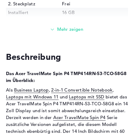
2. Steckplatz
Frei
Installiert
16 GB
Technologie
DDR4
Festplatte
Festplatte
512 GB SSD
Schnittstelle
PCIe
Beschreibung
Optische Speicher
Laufwerks-Typ
ohne Laufwerk
Das Acer TravelMate Spin P4 TMP414RN-53-TCO-58G8
Display
im Überblick:
Als
Business Laptop
,
2-in-1 Convertible Notebook
,
Display-Typ
14" TFT
Laptops mit Windows 11
und
Laptops mit SSD
bietet das
Max. Auflösung
1920 x 1200
Acer TravelMate Spin P4 TMP414RN-53-TCO-58G8 ein 14
Auflösungstyp
WUXGA
Zoll Display und ist somit abwechslungsreich einsetzbar.
Bildwiederholrate
60 Hz
Derzeit werden in der
Acer TravelMate Spin P4
Serie
zusätzliche Versionen aufgelistet, die diesem Modell
Besonderheiten
Multi-Touchscreen,
technisch ebenbürtig sind. Der 14 Inch Bildschirm mit 60
entspiegelt, LED-