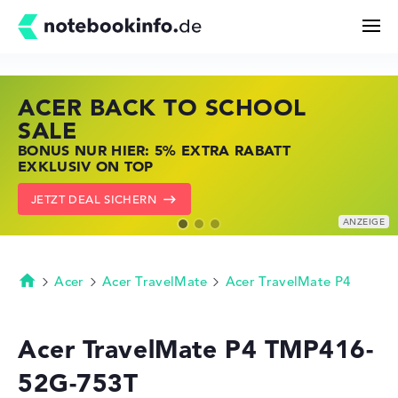
ACER BACK TO SCHOOL
HP STORE SSV DEALS
LENOVO LAPTOP DEALS
Suchen
SALE
JETZT ZUGREIFEN: NOTEBOOKS BEI HP
NOTEBOOKS BEI LENOVO JETZT
BONUS NUR HIER: 5% EXTRA RABATT
KRÄFTIG REDUZIERT
KRÄFTIG REDUZIERT
Konfigurator
EXKLUSIV ON TOP
ZU DEN HP ANGEBOTEN
LENOVO DEALS ZEIGEN
JETZT DEAL SICHERN
Kaufberatung
Technik & Wissen
Acer
Acer TravelMate
Acer TravelMate P4
Startseite
Deals
Acer TravelMate P4 TMP416-
52G-753T
Merkzettel