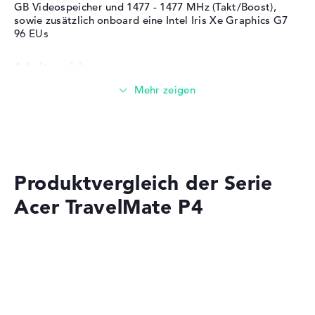
GB Videospeicher und 1477 - 1477 MHz (Takt/Boost),
sowie zusätzlich onboard eine Intel Iris Xe Graphics G7
96 EUs
Arbeitsspeicher
Großer 16 GB (1 x 16 GB, 1 x Frei) Arbeitspeicher - DDR4
Speicher
Produktvergleich der Serie
Mittelgroßer 512 GB SSD Speicher
Acer TravelMate P4
Mobilität
Akkulaufzeit