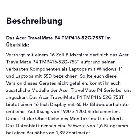
Technologie
DDR4
Festplatte
Beschreibung
Festplatte
512 GB SSD
Schnittstelle
PCIe
Das Acer TravelMate P4 TMP416-52G-753T im
Optische Speicher
Überblick:
Laufwerks-Typ
ohne Laufwerk
Versorgt mit einem 16 Zoll Bildschirm darf sich das Acer
TravelMate P4 TMP416-52G-753T aufgrund seiner
Display
verbauten Komponenten als
Laptops mit Windows 11
Display-Typ
16" TFT
und
Laptops mit SSD
bezeichnen. Sollte euch diese
Max. Auflösung
1920 x 1200
Version dieses Gerätes nicht gefallen, könnt ihr euch
zusätzliche Modelle der
Acer TravelMate P4
Serie bei uns
Auflösungstyp
WUXGA
angucken. Das Acer TravelMate P4 TMP416-52G-753T
Bildwiederholrate
60 Hz
bietet einen 16 Inch Display mit 60 Hz Bildwiederholrate
Besonderheiten
Display, matt, LED-
und einer Auflösung von 1920 x 1200 Bildelementen.
Hintergrundbeleuchtung, IPS
Dabei ist die Oberfläche des Monitors matt etabliert.
Panel, NVIDIA G-SYNC
Das Datenblatt nennen eine Schwere von 1,6 Kilogramm
Kartenleser
bei einer Bauhöhe von 1,89 Zentimeter.