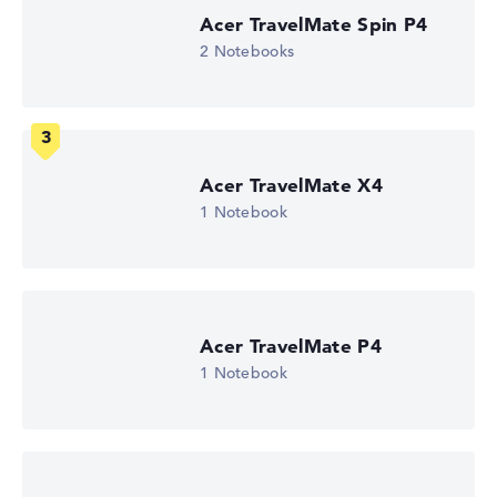
2. Festplatte
Acer TravelMate Spin P4
1 TB SSD
2 Notebooks
Arbeitsspeicher
64 GB RAM
Gewicht
1,78 kg
Prozessor
Intel Core Ultra 7 255H
Acer TravelMate X4
Prozessor-Taktfrequenz
0.7 - 5.1 GHz (Takt/Boost)
1 Notebook
Prozessor-Kerne
16
Prozessor-Technologie
Hexadeca-Core
Prozessor-Cache
24 MB (L3-Cache)
Acer TravelMate P4
Grafikkarte
1 Notebook
Intel Arc 140T
2. Grafikkarte
-
Laufwerk
ohne Laufwerk
Betriebssystem