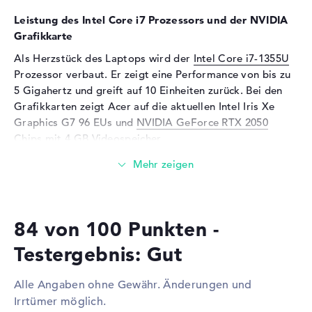
Unterstützte Flash-
microSD, microSDHC,
Leistung des Intel Core i7 Prozessors und der NVIDIA
Speicherkarten
microSDXC
Grafikkarte
Audio
Als Herzstück des Laptops wird der
Intel Core i7-1355U
Soundkarte
vorhanden
Prozessor verbaut. Er zeigt eine Performance von bis zu
5 Gigahertz und greift auf 10 Einheiten zurück. Bei den
Mikrofon
vorhanden
Grafikkarten zeigt Acer auf die aktuellen Intel Iris Xe
Webcam
Graphics G7 96 EUs und
NVIDIA GeForce RTX 2050
Chips mit 4 GB Videospeicher.
Sensorauflösung
0,3 MP
Eingabegeräte
Wieviel Speicher hat das Acer TravelMate P4 TMP416-
52G-753T?
Eingabegeräte
Multi-Touch-Trackpad,
Tastatur
Beim Arbeitsspeicher treffen wir auf eine Stärke von 16
Tastatur
Beleuchtet (hintergrund)
84 von 100 Punkten -
GByte. Größtmöglich können 64 GByte in dieses Laptop
eingeschraubt werden. Dabei handelt es sich um den
Netzwerk
Testergebnis: Gut
Arbeitsspeicher-Typ DDR4. Ergänzend ermöglicht das
Netzwerkkarte
Gigabit Ethernet
Acer TravelMate P4 TMP416-52G-753T eine 512 GB SSD
Alle Angaben ohne Gewähr. Änderungen und
(10/100/1000)
Festplatte für eure Files.
Irrtümer möglich.
WLAN
802.11a, 802.11ac, 802.11ax,