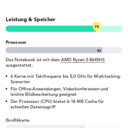
4.0 - Typ C
Video
2 x DisplayPort über USB-C, 1
x HDMI 2.1
Leistung & Speicher
Audio
1 x 2-in-1 Audio Jack
(Kopfhörer/Mikrofon)
Verschiedenes
Prozessor
Integrierte Sicherheit
Fingerprint Reader,
Kensington Lock Slot, TPM
Das Notebook ist mit dem
AMD Ryzen 5 8645HS
Embedded Security Chip 2.0
ausgestattet.
Sonstiges
Copilot, Glas-Touchpad, KI-
6 Kerne mit Taktfrequenz bis 5,0 GHz für Multitasking-
Chip
Szenarien
Stromversorgung
Für Office-Anwendungen, Videokonferenzen und
leichte Bildbearbeitung geeignet
Akku
3 Zellen Lithium Ionen
Der Prozessor (CPU) bietet 6-16 MB Cache für
Kapazität
50 Wh
schnellen Datenzugriff
Betriebszeit (bis zu)
8 Std.
Grafikkarte
Allgemein