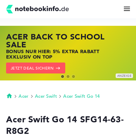
ACER BACK TO SCHOOL
HP STORE SSV DEALS
LENOVO LAPTOP DEALS
Suchen
SALE
JETZT ZUGREIFEN: NOTEBOOKS BEI HP
NOTEBOOKS BEI LENOVO JETZT
BONUS NUR HIER: 5% EXTRA RABATT
KRÄFTIG REDUZIERT
KRÄFTIG REDUZIERT
Konfigurator
EXKLUSIV ON TOP
ZU DEN HP ANGEBOTEN
LENOVO DEALS ZEIGEN
JETZT DEAL SICHERN
Kaufberatung
Technik & Wissen
Acer
Acer Swift
Acer Swift Go 14
Startseite
Deals
Acer Swift Go 14 SFG14-63-
R8G2
Merkzettel