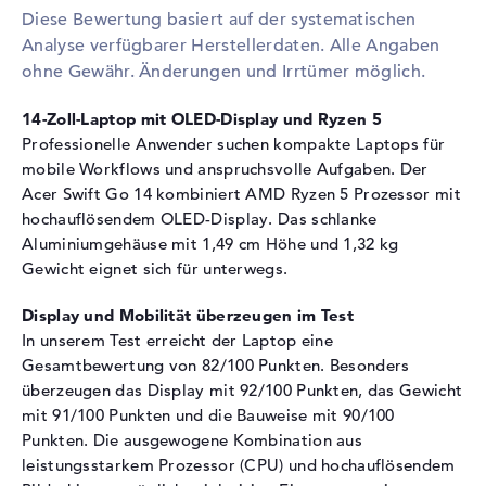
Diese Bewertung basiert auf der systematischen
Technologie
LPDDR5X
Analyse verfügbarer Herstellerdaten. Alle Angaben
Festplatte
ohne Gewähr. Änderungen und Irrtümer möglich.
Festplatte
512 GB SSD
14-Zoll-Laptop mit OLED-Display und Ryzen 5
Schnittstelle
PCIe
Professionelle Anwender suchen kompakte Laptops für
Optische Speicher
mobile Workflows und anspruchsvolle Aufgaben. Der
Acer Swift Go 14 kombiniert AMD Ryzen 5 Prozessor mit
Laufwerks-Typ
ohne Laufwerk
hochauflösendem OLED-Display. Das schlanke
Display
Aluminiumgehäuse mit 1,49 cm Höhe und 1,32 kg
Gewicht eignet sich für unterwegs.
Display-Typ
14" TFT
Max. Auflösung
2880 x 1800
Display und Mobilität überzeugen im Test
Bildwiederholrate
90 Hz
In unserem Test erreicht der Laptop eine
Gesamtbewertung von 82/100 Punkten. Besonders
Besonderheiten
Display, glänzend, OLED-
überzeugen das Display mit 92/100 Punkten, das Gewicht
Display, Adobe RGB, DCI-P3
mit 91/100 Punkten und die Bauweise mit 90/100
Kartenleser
Punkten. Die ausgewogene Kombination aus
Unterstützte Flash-
microSD
leistungsstarkem Prozessor (CPU) und hochauflösendem