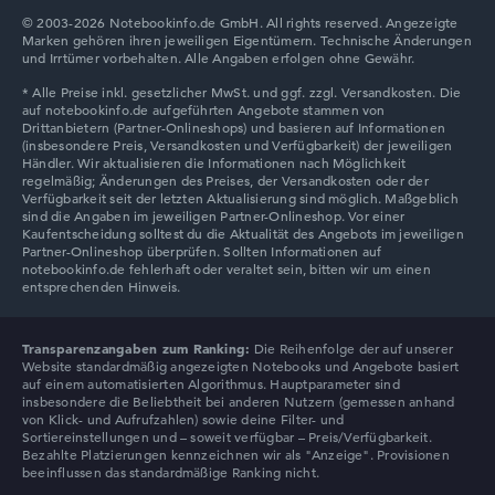
1. Festplatte
© 2003-2026 Notebookinfo.de GmbH. All rights reserved. Angezeigte
512 GB SSD
Marken gehören ihren jeweiligen Eigentümern. Technische Änderungen
Arbeitsspeicher
und Irrtümer vorbehalten. Alle Angaben erfolgen ohne Gewähr.
16 GB RAM
Akkulaufzeit
-
Gewicht
1,29 kg
Prozessor
AMD Ryzen AI 7 350
Prozessor-Taktfrequenz
2 - 5 GHz (Takt/Boost)
Prozessor-Kerne
8
Prozessor-Technologie
Octa-Core
Prozessor-Cache
Transparenzangaben zum Ranking:
Die Reihenfolge der auf unserer
Website standardmäßig angezeigten Notebooks und Angebote basiert
8 - 16 MB (L2/L3-Cache)
auf einem automatisierten Algorithmus. Hauptparameter sind
Grafikkarte
insbesondere die Beliebtheit bei anderen Nutzern (gemessen anhand
AMD Radeon 860M
von Klick- und Aufrufzahlen) sowie deine Filter- und
Laufwerk
Sortiereinstellungen und – soweit verfügbar – Preis/Verfügbarkeit.
ohne Laufwerk
Bezahlte Platzierungen kennzeichnen wir als "Anzeige". Provisionen
Betriebssystem
beeinflussen das standardmäßige Ranking nicht.
Microsoft Windows 11 Home (64 Bit)