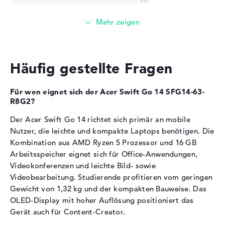
Breite
31,29 cm
Die
AMD Radeon 760M
übernimmt die
Tiefe
21,79 cm
Grafikberechnung.
Höhe
1,49 cm
Integrierter Grafikchip für Basis-Gaming und Video-
Gewicht
1,32 kg
Editing
Häufig gestellte Fragen
Farbe / Design
Unterstützt Hardware-Beschleunigung in Adobe
Steel Gray
Creative Suite
Material
Aluminium
Die Grafikkarte (GPU) eignet sich für Full-HD-
Für wen eignet sich der Acer Swift Go 14 SFG14-63-
Farbe
grau
Streaming und Office-Präsentationen
R8G2?
Betriebssystem / Software
Der Acer Swift Go 14 richtet sich primär an mobile
Arbeitsspeicher
Nutzer, die leichte und kompakte Laptops benötigen. Die
Bereitgestelltes
Microsoft Windows 11 Home
Betriebssystem
(64 Bit)
Kombination aus AMD Ryzen 5 Prozessor und 16 GB
Der Laptop verfügt über 16 GB LPDDR5X-
Arbeitsspeicher eignet sich für Office-Anwendungen,
Herstellergarantie
Arbeitsspeicher.
Videokonferenzen und leichte Bild- sowie
Service & Support
2 Jahre Bring-In Service
Videobearbeitung. Studierende profitieren vom geringen
Ausreichend für parallele Browser-Tabs und Office-
Gewicht von 1,32 kg und der kompakten Bauweise. Das
Programme
OLED-Display mit hoher Auflösung positioniert das
Das Speichermodul ermöglicht flüssiges Multitasking
Gerät auch für Content-Creator.
im Alltag