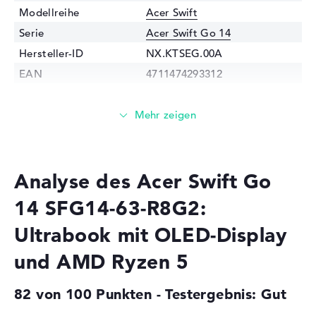
Modellreihe
Acer Swift
Serie
Acer Swift Go 14
Hersteller-ID
NX.KTSEG.00A
EAN
4711474293312
Prozessor
Prozessor
AMD Ryzen 5 8645HS / 4,3
GHz
Multi-Core-
Hexa-Core
Technologie
Analyse des Acer Swift Go
Cache
6 - 16 MB (L2/L3-Cache)
14 SFG14-63-R8G2:
Grafikkarte
Ultrabook mit OLED-Display
Grafikprozessor
AMD Radeon 760M
und AMD Ryzen 5
RAM
1. Steckplatz
16 GB
82 von 100 Punkten - Testergebnis: Gut
Installiert
16 GB