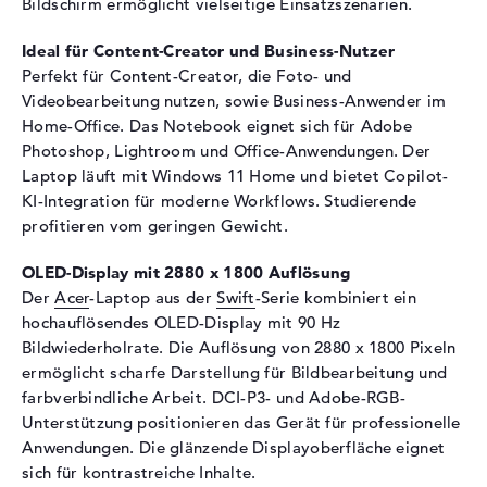
Speicherkarten
Bildschirm ermöglicht vielseitige Einsatzszenarien.
Audio
Ideal für Content-Creator und Business-Nutzer
Soundkarte
DTS X: Ultra Audio
Perfekt für Content-Creator, die Foto- und
Videobearbeitung nutzen, sowie Business-Anwender im
Webcam
Home-Office. Das Notebook eignet sich für Adobe
Sensorauflösung
3,7 MP
Photoshop, Lightroom und Office-Anwendungen. Der
Laptop läuft mit Windows 11 Home und bietet Copilot-
Eingabegeräte
KI-Integration für moderne Workflows. Studierende
Eingabegeräte
Multi-Touch-Trackpad,
profitieren vom geringen Gewicht.
Tastatur
OLED-Display mit 2880 x 1800 Auflösung
Tastatur
Beleuchtet (hintergrund)
Der
Acer
-Laptop aus der
Swift
-Serie kombiniert ein
Netzwerk
hochauflösendes OLED-Display mit 90 Hz
Bildwiederholrate. Die Auflösung von 2880 x 1800 Pixeln
WLAN
802.11a, 802.11ac, 802.11ax,
ermöglicht scharfe Darstellung für Bildbearbeitung und
802.11b, 802.11g, 802.11n
farbverbindliche Arbeit. DCI-P3- und Adobe-RGB-
Bluetooth
5.3
Unterstützung positionieren das Gerät für professionelle
Erweiterung / Konnektivität
Anwendungen. Die glänzende Displayoberfläche eignet
sich für kontrastreiche Inhalte.
Schnittstellen
2 x USB 3.2 - Typ A, 2 x USB