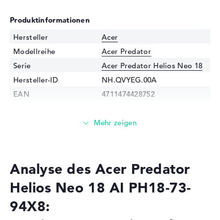
Produktinformationen
Hersteller
Acer
Modellreihe
Acer Predator
Serie
Acer Predator Helios Neo 18
Hersteller-ID
NH.QVYEG.00A
EAN
4711474428752
Prozessor
Prozessor
Intel Core Ultra 9 275HX / 2,1
GHz
Multi-Core-
Tetracosa-Core
Technologie
Analyse des Acer Predator
Cache
40 - 36 MB (L2/L3-Cache)
Helios Neo 18 AI PH18-73-
Grafikkarte
94X8:
Grafikprozessor
NVIDIA GeForce RTX 5080