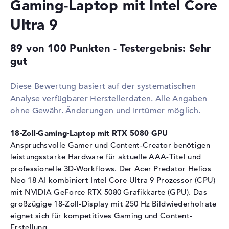
Gaming-Laptop mit Intel Core
Videospeicher
16 GB
2. Grafikkarte
Intel Xe 4C-iGPU 1,9 GHz
Ultra 9
RAM
89 von 100 Punkten - Testergebnis: Sehr
1. Steckplatz
32 GB
gut
2. Steckplatz
32 GB
3. Steckplatz
32 GB
Diese Bewertung basiert auf der systematischen
Analyse verfügbarer Herstellerdaten. Alle Angaben
4. Steckplatz
32 GB
ohne Gewähr. Änderungen und Irrtümer möglich.
Installiert
128 GB
Festplatte
18-Zoll-Gaming-Laptop mit RTX 5080 GPU
Anspruchsvolle Gamer und Content-Creator benötigen
Festplatte
2 TB SSD
leistungsstarke Hardware für aktuelle AAA-Titel und
Schnittstelle
PCIe
professionelle 3D-Workflows. Der Acer Predator Helios
2. Festplatte
2 TB SSD
Neo 18 AI kombiniert Intel Core Ultra 9 Prozessor (CPU)
mit NVIDIA GeForce RTX 5080 Grafikkarte (GPU). Das
Schnittstelle (2.
PCIe
Festplatte)
großzügige 18-Zoll-Display mit 250 Hz Bildwiederholrate
eignet sich für kompetitives Gaming und Content-
3. Festplatte
2 TB SSD
Erstellung.