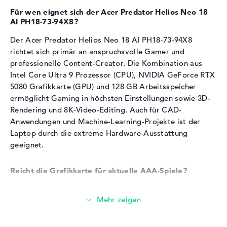
Mehrfarbige Tastatur mit
Texturen in 4K-Auflösung
Beleuchtungseffekten, NVIDIA
Für wen eignet sich der Acer Predator Helios Neo 18
Der Grafikchip eignet sich für Gaming mit maximalen
AI PH18-73-94X8?
DLSS, NVIDIA G-SYNC für
Grafikeinstellungen und Raytracing
externe Displays, NVIDIA
Der Acer Predator Helios Neo 18 AI PH18-73-94X8
NVIDIA DLSS-Technologie erhöht Framerates durch KI-
Optimus, Raytracing
richtet sich primär an anspruchsvolle Gamer und
basiertes Upscaling
Stromversorgung
professionelle Content-Creator. Die Kombination aus
GPU-Beschleunigung unterstützt 3D-Rendering, Video-
Editing und Machine-Learning-Workflows
Intel Core Ultra 9 Prozessor (CPU), NVIDIA GeForce RTX
Akku
4 Zellen Lithium Ionen
5080 Grafikkarte (GPU) und 128 GB Arbeitsspeicher
Kapazität
99,98 Wh
Arbeitsspeicher
ermöglicht Gaming in höchsten Einstellungen sowie 3D-
Allgemein
Rendering und 8K-Video-Editing. Auch für CAD-
Anwendungen und Machine-Learning-Projekte ist der
Breite
40,4 cm
Das Notebook verfügt über 128 GB DDR5-
Laptop durch die extreme Hardware-Ausstattung
Arbeitsspeicher in vier Speichermodulen.
Tiefe
31,2 cm
geeignet.
Höhe
2,9 cm
Gigantische RAM-Kapazität für extreme Multitasking-
Szenarien und parallele Anwendungen
Reicht die Grafikkarte für aktuelle AAA-Spiele?
Gewicht
3,2 kg
Mehrere virtuelle Maschinen, dutzende Browser-Tabs
Farbe / Design
Abyssal Black
Die verbaute NVIDIA GeForce RTX 5080 mit 16 GB
und professionelle Software laufen gleichzeitig
GDDR7-Videospeicher eignet sich für alle aktuellen AAA-
Material
Aluminium
RAW-Bildbearbeitung mit großen Dateien und 8K-
Titel in maximalen Grafikeinstellungen. Der Grafikchip
Video-Editing profitieren vom umfangreichen
Farbe
schwarz
Arbeitsspeicher
unterstützt Raytracing für realistische Lichteffekte und