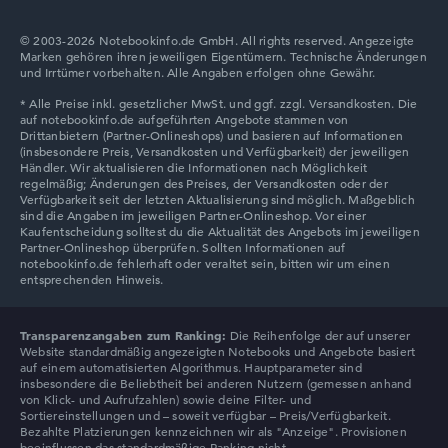
Hersteller-ID
NH.QVEEG.00D
© 2003-2026 Notebookinfo.de GmbH. All rights reserved. Angezeigte
EAN
Marken gehören ihren jeweiligen Eigentümern. Technische Änderungen
4711474552273
und Irrtümer vorbehalten. Alle Angaben erfolgen ohne Gewähr.
Display
18" IPS, matt
Bildwiederholrate
240 Hz
Auflösung
2560 x 1600
Auflösungstyp
WQXGA
1. Festplatte
1 TB SSD
2. Festplatte
1 TB SSD
Arbeitsspeicher
32 GB RAM
Transparenzangaben zum Ranking:
Die Reihenfolge der auf unserer
Akkulaufzeit
Website standardmäßig angezeigten Notebooks und Angebote basiert
5 Std.
auf einem automatisierten Algorithmus. Hauptparameter sind
Gewicht
insbesondere die Beliebtheit bei anderen Nutzern (gemessen anhand
von Klick- und Aufrufzahlen) sowie deine Filter- und
3,30 kg
Sortiereinstellungen und – soweit verfügbar – Preis/Verfügbarkeit.
Prozessor
Bezahlte Platzierungen kennzeichnen wir als "Anzeige". Provisionen
Intel Core Ultra 9 275HX
beeinflussen das standardmäßige Ranking nicht.