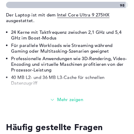
Erweiterung / Konnektivität
Schnittstellen
2 x Thunderbolt 5, 3 x USB 3.2
Der Laptop ist mit dem
Intel Core Ultra 9 275HX
ausgestattet.
- Typ A
Video
2 x DisplayPort über
24 Kerne mit Taktfrequenz zwischen 2,1 GHz und 5,4
Thunderbolt 5, 1 x HDMI 2.1
GHz im Boost-Modus
Audio
1 x 2-in-1 Audio Jack
Für parallele Workloads wie Streaming während
(Kopfhörer/Mikrofon)
Gaming oder Multitasking-Szenarien geeignet
Professionelle Anwendungen wie 3D-Rendering, Video-
Netzwerk
1 x Ethernet - RJ-45
Encoding und virtuelle Maschinen profitieren von der
Verschiedenes
Prozessor-Leistung
40 MB L2- und 36 MB L3-Cache für schnellen
Integrierte Sicherheit
Kensington Lock Slot, TPM
Datenzugriff
Embedded Security Chip 2.0
Zubehör
Switchable Keycaps
Grafikkarte
Sonstiges
Aeroblade 3D Kühlung,
Copilot+,
Die
NVIDIA GeForce RTX 5080
übernimmt die
Gehäusebeleuchtung, KI-Chip,
Grafikberechnung.
Killer LAN & WLAN, LEDs im
Häufig gestellte Fragen
Gehäusedeckel, Liquid Metal,
16 GB GDDR7-Videospeicher für hochauflösende