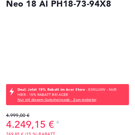
Neo 18 AI PH18-73-94X8
Deal: Jetzt 15% Rabatt im Acer Store
- EXKLUSIV - NUR
HIER - 15% RABATT BEI ACER
Nur mit diesem Gutscheincode - Zum Anbieter
4.999,00 €
4.249,15 €
749,85 € (15 %) RABATT