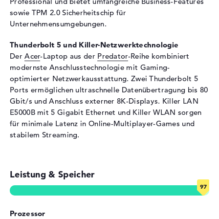
Professional und bietet umfangreiche Business-Features
Audio
sowie TPM 2.0 Sicherheitschip für
Unternehmensumgebungen.
Soundkarte
DTS X: Ultra Audio
Webcam
Thunderbolt 5 und Killer-Netzwerktechnologie
Der
Acer
-Laptop aus der
Predator
-Reihe kombiniert
Sensorauflösung
2 MP
modernste Anschlusstechnologie mit Gaming-
Eingabegeräte
optimierter Netzwerkausstattung. Zwei Thunderbolt 5
Ports ermöglichen ultraschnelle Datenübertragung bis 80
Eingabegeräte
Multi-Touch-Trackpad,
Gbit/s und Anschluss externer 8K-Displays. Killer LAN
Tastatur
E5000B mit 5 Gigabit Ethernet und Killer WLAN sorgen
Tastatur
Beleuchtet (hintergrund)
für minimale Latenz in Online-Multiplayer-Games und
Netzwerk
stabilem Streaming.
Netzwerkkarte
Killer E5000B 5 Gigabit
Ethernet (10/100/1000/5000)
Leistung & Speicher
WLAN
802.11a, 802.11ac, 802.11ax,
802.11b, 802.11be, 802.11g,
802.11n
Bluetooth
Bluetooth 5.4
Prozessor