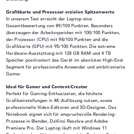
Schnittstelle (3.
PCIe
Festplatte)
Grafikkarte und Prozessor erzielen Spitzenwerte
Optische Speicher
In unserem Test erreicht der Laptop eine
Gesamtbewertung von 89/100 Punkten. Besonders
Laufwerks-Typ
ohne Laufwerk
überzeugen der Arbeitsspeicher mit 100/100 Punkten,
Display
der Prozessor (CPU) mit 98/100 Punkten und die
Grafikkarte (GPU) mit 95/100 Punkten. Die extreme
Display-Typ
18" TFT
Hardware-Ausstattung mit 128 GB RAM und 4 TB
Max. Auflösung
2560 x 1600
Speicher positioniert das Gerät im absoluten High-End-
Auflösungstyp
WQXGA
Segment für professionelle Anwender und ambitionierte
Gamer.
Bildwiederholrate
250 Hz
Besonderheiten
Display, matt, LED-
Ideal für Gamer und Content-Creator
Hintergrundbeleuchtung, IPS
Perfekt für Gaming-Enthusiasten, die höchste
Panel, NVIDIA G-SYNC, Mini
Grafikeinstellungen in 4K-Auflösung nutzen, sowie
LED
professionelle Video-Editoren und 3D-Designer. Das
Kartenleser
Notebook eignet sich für anspruchsvolle Rendering-
Prozesse in Blender, DaVinci Resolve und Adobe
Unterstützte Flash-
microSD
Premiere Pro. Der Laptop läuft mit Windows 11
Speicherkarten