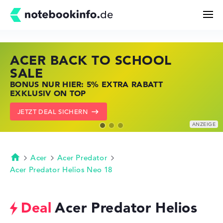
ACER BACK TO SCHOOL
HP STORE SSV DEALS
LENOVO LAPTOP DEALS
Suchen
SALE
JETZT ZUGREIFEN: NOTEBOOKS BEI HP
NOTEBOOKS BEI LENOVO JETZT
BONUS NUR HIER: 5% EXTRA RABATT
KRÄFTIG REDUZIERT
KRÄFTIG REDUZIERT
Konfigurator
EXKLUSIV ON TOP
ZU DEN HP ANGEBOTEN
LENOVO DEALS ZEIGEN
JETZT DEAL SICHERN
Kaufberatung
Technik & Wissen
Acer
Acer Predator
Startseite
Acer Predator Helios Neo 18
Deals
Acer Predator Helios
Merkzettel