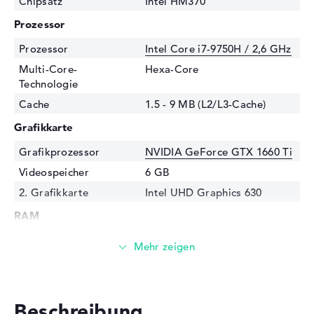
Chipsatz
Intel HM370
Prozessor
Prozessor
Intel Core i7-9750H / 2,6 GHz
Multi-Core-
Hexa-Core
Technologie
Cache
1.5 - 9 MB (L2/L3-Cache)
Grafikkarte
Grafikprozessor
NVIDIA GeForce GTX 1660 Ti
Videospeicher
6 GB
2. Grafikkarte
Intel UHD Graphics 630
RAM
1. Steckplatz
8 GB
2. Steckplatz
8 GB
Installiert
16 GB
Technologie
DDR4 SDRAM - PC4-19200 -
Beschreibung