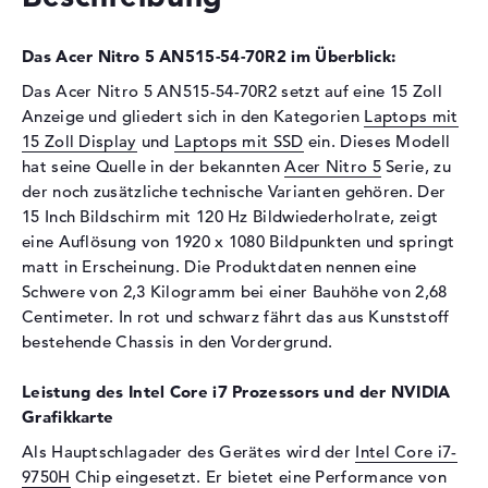
2400 MHz
Festplatte
Das Acer Nitro 5 AN515-54-70R2 im Überblick:
Festplatte
1 TB SSD
Das Acer Nitro 5 AN515-54-70R2 setzt auf eine 15 Zoll
Schnittstelle
PCIe
Anzeige und gliedert sich in den Kategorien
Laptops mit
15 Zoll Display
und
Laptops mit SSD
ein. Dieses Modell
Optische Speicher
hat seine Quelle in der bekannten
Acer Nitro 5
Serie, zu
Laufwerks-Typ
ohne Laufwerk
der noch zusätzliche technische Varianten gehören. Der
15 Inch Bildschirm mit 120 Hz Bildwiederholrate, zeigt
Display
eine Auflösung von 1920 x 1080 Bildpunkten und springt
Display-Typ
15,6" TFT
matt in Erscheinung. Die Produktdaten nennen eine
Max. Auflösung
1920 x 1080
Schwere von 2,3 Kilogramm bei einer Bauhöhe von 2,68
Centimeter. In rot und schwarz fährt das aus Kunststoff
Auflösungstyp
Full-HD
bestehende Chassis in den Vordergrund.
Bildwiederholrate
120 Hz
Besonderheiten
Display, matt, LED-
Leistung des Intel Core i7 Prozessors und der NVIDIA
Hintergrundbeleuchtung, IPS
Grafikkarte
Panel
Als Hauptschlagader des Gerätes wird der
Intel Core i7-
Audio
9750H
Chip eingesetzt. Er bietet eine Performance von