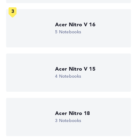
Wie wir testen und bewerten
Acer Nitro V 16
5 Notebooks
Wir helfen dir, technische Daten von Notebooks leichter
zu vergleichen. Unser Test-Algorithmus analysiert die
Datenblätter tausender Notebooks automatisch –
basierend auf über 23 Jahren Erfahrung in der Notebook-
Kaufberatung.
Acer Nitro V 15
Die Gesamtnote
setzt sich aus drei Teilbewertungen
4 Notebooks
zusammen:
Leistung & Speicher (60%):
Prozessor 40%,
Grafikkarte 30%, RAM 15%, Speicher 15%
Mobilität (20%):
Akkulaufzeit 50%, Gewicht 35%,
Höhe 15%
Acer Nitro 18
Display (20%):
Auflösung 100%
3 Notebooks
Wir arbeiten mit den offiziellen Herstellerangaben.
Fehlen Daten bei einzelnen Modellen, passen sich die