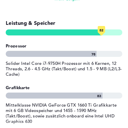
Betriebszeit (bis zu)
7 Std.
Allgemein
E-Mails, Office Apps
Breite
36,34 cm
Leistung & Speicher
Surfen im Internet
Tiefe
25,5 cm
Höhe
2,68 cm
Gewicht
2,3 kg
Prozessor
Material
Kunststoff
Farbe
rot, schwarz
Solider Intel Core i7-9750H Prozessor mit 6 Kernen, 12
Threads, 2.6 - 4.5 GHz (Takt/Boost) und 1.5 - 9 MB (L2/L3-
Betriebssystem / Software
Cache)
Bereitgestelltes
Microsoft Windows 10 Home
Grafikkarte
Betriebssystem
(64 Bit)
Herstellergarantie
Mittelklasse NVIDIA GeForce GTX 1660 Ti Grafikkarte
Service & Support
2 Jahre Pick-up & Return-
mit 6 GB Videospeicher und 1455 - 1590 MHz
Service
(Takt/Boost), sowie zusätzlich onboard eine Intel UHD
Graphics 630