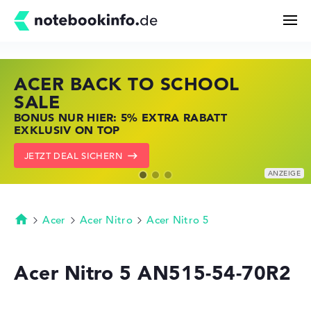
ACER BACK TO SCHOOL
HP STORE SSV DEALS
LENOVO LAPTOP DEALS
Suchen
SALE
JETZT ZUGREIFEN: NOTEBOOKS BEI HP
NOTEBOOKS BEI LENOVO JETZT
BONUS NUR HIER: 5% EXTRA RABATT
KRÄFTIG REDUZIERT
KRÄFTIG REDUZIERT
Konfigurator
EXKLUSIV ON TOP
ZU DEN HP ANGEBOTEN
LENOVO DEALS ZEIGEN
JETZT DEAL SICHERN
Kaufberatung
Technik & Wissen
Acer
Acer Nitro
Acer Nitro 5
Startseite
Deals
Acer Nitro 5 AN515-54-70R2
Merkzettel