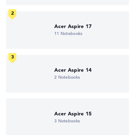
maximal 1920 x 1080
Acer Aspire 17
Wie wir testen und bewerten
11 Notebooks
Wir helfen dir, technische Daten von Notebooks leichter
zu vergleichen. Unser Test-Algorithmus analysiert die
Datenblätter tausender Notebooks automatisch –
basierend auf über 23 Jahren Erfahrung in der Notebook-
Kaufberatung.
Acer Aspire 14
Die Gesamtnote
setzt sich aus drei Teilbewertungen
2 Notebooks
zusammen:
Leistung & Speicher (60%):
Prozessor 40%,
Grafikkarte 30%, RAM 15%, Speicher 15%
Mobilität (20%):
Akkulaufzeit 50%, Gewicht 35%,
Höhe 15%
Acer Aspire 15
Display (20%):
Auflösung 100%
3 Notebooks
Wir arbeiten mit den offiziellen Herstellerangaben.