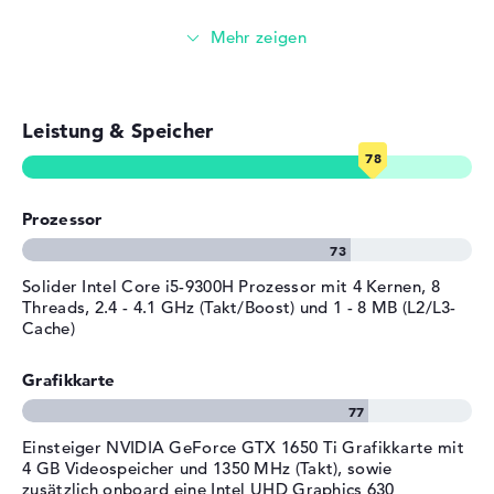
Allgemein
Windows 10 Betriebssystem und 2 Jahre Garantie
Breite
36,34 cm
Microsoft Windows 10 Home (64 Bit) ist ab Start auf dem
Tiefe
25,44 cm
Acer Aspire 7 A715-75G-517Y installiert. Wenn ihr euch
für die Anschaffung des Acer Aspire 7 A715-75G-517Y
Höhe
2,34 cm
Leistung & Speicher
hinreißt, steht euch eine 2 Jahre Pick-up & Return-Service
Gewicht
2,15 kg
zur Verfügung.
Farbe / Design
Charcoal Black
Material
Kunststoff
Prozessor
Farbe
schwarz
Betriebssystem / Software
Solider Intel Core i5-9300H Prozessor mit 4 Kernen, 8
Threads, 2.4 - 4.1 GHz (Takt/Boost) und 1 - 8 MB (L2/L3-
Bereitgestelltes
Microsoft Windows 10 Home
Cache)
Betriebssystem
(64 Bit)
Herstellergarantie
Grafikkarte
Service & Support
2 Jahre Pick-up & Return-
Service
Einsteiger NVIDIA GeForce GTX 1650 Ti Grafikkarte mit
4 GB Videospeicher und 1350 MHz (Takt), sowie
zusätzlich onboard eine Intel UHD Graphics 630