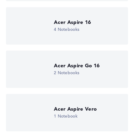
Fehlen Daten bei einzelnen Modellen, passen sich die
Gewichtungen automatisch an.
Acer Aspire 16
Lob oder Kritik?
Wir freuen uns über dein Feedback
4 Notebooks
Acer Aspire Go 16
2 Notebooks
Acer Aspire Vero
1 Notebook