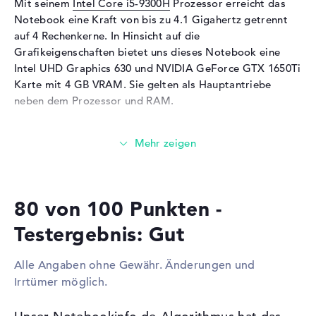
Mit seinem
Intel Core i5-9300H
Prozessor erreicht das
Soundkarte
onboard
Notebook eine Kraft von bis zu 4.1 Gigahertz getrennt
auf 4 Rechenkerne. In Hinsicht auf die
Mikrofon
vorhanden
Grafikeigenschaften bietet uns dieses Notebook eine
Webcam
Intel UHD Graphics 630 und NVIDIA GeForce GTX 1650Ti
Karte mit 4 GB VRAM. Sie gelten als Hauptantriebe
Sensorauflösung
0,9 MP
neben dem Prozessor und RAM.
Eingabegeräte
Eingabegeräte
Tastatur (Beleuchtet
Wieviel Speicher hat das Acer Aspire 7 A715-75G-
(hintergrund)), Touchpad
517Y?
(Multi-Touch-Trackpad)
Für den Arbeitsspeicher stehen insgesamt 8 GByte zur
Netzwerk
Seite. Dabei wird klassischer DDR4 SDRAM (PC4-17000 -
80 von 100 Punkten -
2133 MHz) Arbeitsspeicher genutzt. Wer sein Gerät
Netzwerkkarte
Gigabit Ethernet
verbessern will, kann dies bis maximal 32 GB erledigen.
(10/100/1000)
Testergebnis: Gut
Neben dem Betriebssystem könnt ihr eure wichtigen
WLAN
802.11a, 802.11b, 802.11g,
Daten, wie z.B. Abbildungen, Musik und Videos auf einer
802.11n, 802.11ac, 802.11ax
Alle Angaben ohne Gewähr. Änderungen und
1 TB SSD großen Festplatte abspeichern.
Bluetooth
Bluetooth 5
Irrtümer möglich.
Diese Schnittstellen und Funkverbindungen sind an
Erweiterung / Konnektivität