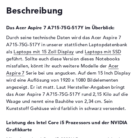
Technologie
DDR4 SDRAM - PC4-17000 -
Beschreibung
2133 MHz
Festplatte
Das Acer Aspire 7 A715-75G-517Y im Überblick:
Festplatte
1 TB SSD
Durch seine technische Daten wird das Acer Aspire 7
Schnittstelle
PCIe
A715-75G-517Y in unserer stattlichen Laptopdatenbank
als
Laptops mit 15 Zoll Display
und
Laptops mit SSD
Optische Speicher
geführt. Sollte euch diese Version dieses Notebooks
Laufwerks-Typ
ohne Laufwerk
missfallen, könnt ihr euch weitere Modelle der
Acer
Aspire 7
Serie bei uns angucken. Auf dem 15 Inch Display
Display
wird eine Auflösung von 1920 x 1080 Bildelementen
Display-Typ
15,6" TFT
angezeigt. Er ist matt. Laut Hersteller-Angaben bringt
Max. Auflösung
1920 x 1080
das Acer Aspire 7 A715-75G-517Y rund 2,15 Kilo auf die
Waage und nennt eine Bauhöhe von 2,34 cm. Sein
Auflösungstyp
Full-HD
Kunststoff Gehäuse wird farblich in schwarz versendet.
Besonderheiten
Display, matt, LED-
Hintergrundbeleuchtung, IPS
Leistung des Intel Core i5 Prozessors und der NVIDIA
Panel
Grafikkarte
Audio