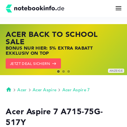
ACER BACK TO SCHOOL
HP STORE SSV DEALS
LENOVO LAPTOP DEALS
Suchen
SALE
JETZT ZUGREIFEN: NOTEBOOKS BEI HP
NOTEBOOKS BEI LENOVO JETZT
BONUS NUR HIER: 5% EXTRA RABATT
KRÄFTIG REDUZIERT
KRÄFTIG REDUZIERT
Konfigurator
EXKLUSIV ON TOP
ZU DEN HP ANGEBOTEN
LENOVO DEALS ZEIGEN
JETZT DEAL SICHERN
Kaufberatung
Technik & Wissen
Acer
Acer Aspire
Acer Aspire 7
Startseite
Deals
Acer Aspire 7 A715-75G-
517Y
Merkzettel