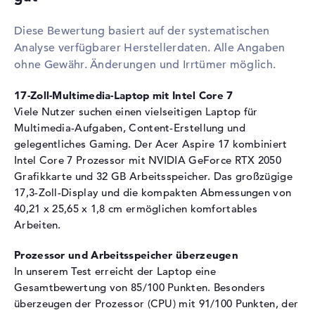
1. Steckplatz
16 GB
Diese Bewertung basiert auf der systematischen
2. Steckplatz
16 GB
Analyse verfügbarer Herstellerdaten. Alle Angaben
Installiert
32 GB
ohne Gewähr. Änderungen und Irrtümer möglich.
Festplatte
17-Zoll-Multimedia-Laptop mit Intel Core 7
Festplatte
1 TB SSD
Viele Nutzer suchen einen vielseitigen Laptop für
Schnittstelle
PCIe
Multimedia-Aufgaben, Content-Erstellung und
gelegentliches Gaming. Der Acer Aspire 17 kombiniert
Optische Speicher
Intel Core 7 Prozessor mit NVIDIA GeForce RTX 2050
Laufwerks-Typ
ohne Laufwerk
Grafikkarte und 32 GB Arbeitsspeicher. Das großzügige
17,3-Zoll-Display und die kompakten Abmessungen von
Display
40,21 x 25,65 x 1,8 cm ermöglichen komfortables
Display-Typ
17,3" TFT
Arbeiten.
Max. Auflösung
1920 x 1080
Prozessor und Arbeitsspeicher überzeugen
Auflösungstyp
Full-HD
In unserem Test erreicht der Laptop eine
Besonderheiten
Display, matt, LED-
Gesamtbewertung von 85/100 Punkten. Besonders
Hintergrundbeleuchtung, IPS
überzeugen der Prozessor (CPU) mit 91/100 Punkten, der
Panel