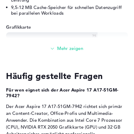
Allgemein
9,5-12 MB Cache-Speicher für schnellen Datenzugriff
Breite
40,21 cm
bei parallelen Workloads
Tiefe
25,65 cm
Grafikkarte
Höhe
1,8 cm
Gewicht
2,09 kg
Die
NVIDIA GeForce RTX 2050
übernimmt die
Farbe / Design
Steel Gray
Grafikberechnung.
Material
Aluminium
4 GB GDDR6-Videospeicher für Gaming und
Farbe
anthrazit, dunkelgrau
Grafikbearbeitung
Betriebssystem / Software
Häufig gestellte Fragen
Der Grafikchip eignet sich für Einsteiger-Gaming und
Raytracing-Anwendungen
Bereitgestelltes
Microsoft Windows 11 Home
Zusätzliche
Intel Iris Xe Graphics G7 96 EUs
für
Für wen eignet sich der Acer Aspire 17 A17-51GM-
Betriebssystem
(64 Bit)
energieeffiziente Office-Nutzung
7942?
Herstellergarantie
Der Acer Aspire 17 A17-51GM-7942 richtet sich primär
Arbeitsspeicher
Service & Support
2 Jahre Bring-In Service
an Content-Creator, Office-Profis und Multimedia-
Anwender. Die Kombination aus Intel Core 7 Prozessor
Der Laptop verfügt über 32 GB Arbeitsspeicher in zwei
(CPU), NVIDIA RTX 2050 Grafikkarte (GPU) und 32 GB
16-GB-Modulen.
Arbeitsspeicher ermöglicht professionelle