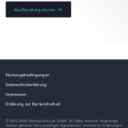
Prozessor-Kerne
10
Kaufberatung starten
Prozessor-Technologie
Acer Swift
Deca-Core
Prozessor-Cache
9.5 - 12 MB (L2/L3-Cache)
Grafikkarte
Intel Iris Xe Graphics G7 80 EUs
2. Grafikkarte
-
Acer Chromebook
Laufwerk
ohne Laufwerk
Betriebssystem
Microsoft Windows 11 Home (64 Bit)
Nutzungsbedingungen
Notebook anzeigen
Datenschutzerklärung
Acer TravelMate
Impressum
Erklärung zur Barrierefreiheit
© 2003-2026 Notebookinfo.de GmbH. All rights reserved. Angezeigte
Marken gehören ihren jeweiligen Eigentümern. Technische Änderungen