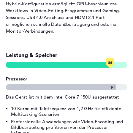
4.0 - Typ C
Hybrid-Konfiguration ermöglicht GPU-beschleunigte
Video
1 x DisplayPort über USB-C, 1
Workflows in Video-Editing-Programmen und Gaming-
x HDMI 2.1
Sessions. USB 4.0 Anschluss und HDMI 2.1 Port
ermöglichen schnelle Datenübertragung und externe
Audio
1 x 2-in-1 Audio Jack
(Kopfhörer/Mikrofon)
Monitor-Verbindungen.
Netzwerk
1 x Ethernet - RJ-45
Verschiedenes
Leistung & Speicher
Integrierte Sicherheit
Fingerprint Reader,
Kensington Lock Slot, TPM
Embedded Security Chip 2.0
Prozessor
Sonstiges
Copilot, Raytracing,
Recycling-Materialien
Stromversorgung
Das Gerät ist mit dem
Intel Core 7 150U
ausgestattet.
Akku
3 Zellen
10 Kerne mit Taktfrequenz von 1,2 GHz für effiziente
Multitasking-Szenarien
Kapazität
50 Wh
Professionelle Anwendungen wie Video-Encoding und
Betriebszeit (bis zu)
8,5 Std.
Bildbearbeitung profitieren von der Prozessor-
Leistung