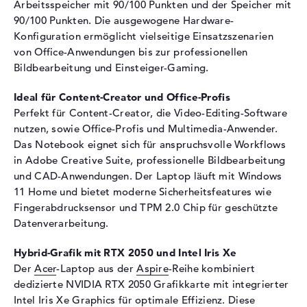
Arbeitsspeicher mit 90/100 Punkten und der Speicher mit
Audio
90/100 Punkten. Die ausgewogene Hardware-
Konfiguration ermöglicht vielseitige Einsatzszenarien
Soundkarte
Acer Purified
von Office-Anwendungen bis zur professionellen
Webcam
Bildbearbeitung und Einsteiger-Gaming.
Sensorauflösung
2 MP
Ideal für Content-Creator und Office-Profis
Eingabegeräte
Perfekt für Content-Creator, die Video-Editing-Software
nutzen, sowie Office-Profis und Multimedia-Anwender.
Eingabegeräte
Multi-Touch-Trackpad,
Das Notebook eignet sich für anspruchsvolle Workflows
Tastatur
in Adobe Creative Suite, professionelle Bildbearbeitung
Tastatur
Beleuchtet (hintergrund)
und CAD-Anwendungen. Der Laptop läuft mit Windows
Netzwerk
11 Home und bietet moderne Sicherheitsfeatures wie
Fingerabdrucksensor und TPM 2.0 Chip für geschützte
WLAN
802.11a, 802.11ac, 802.11ax,
Datenverarbeitung.
802.11b, 802.11g, 802.11n
Bluetooth
Bluetooth 5.1
Hybrid-Grafik mit RTX 2050 und Intel Iris Xe
Der
Acer
-Laptop aus der
Aspire
-Reihe kombiniert
Erweiterung / Konnektivität
dedizierte NVIDIA RTX 2050 Grafikkarte mit integrierter
Schnittstellen
2 x USB 3.2 - Typ A, 1 x USB
Intel Iris Xe Graphics für optimale Effizienz. Diese