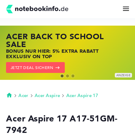
ACER BACK TO SCHOOL
HP STORE SSV DEALS
LENOVO LAPTOP DEALS
Suchen
SALE
JETZT ZUGREIFEN: NOTEBOOKS BEI HP
NOTEBOOKS BEI LENOVO JETZT
BONUS NUR HIER: 5% EXTRA RABATT
KRÄFTIG REDUZIERT
KRÄFTIG REDUZIERT
Konfigurator
EXKLUSIV ON TOP
ZU DEN HP ANGEBOTEN
LENOVO DEALS ZEIGEN
JETZT DEAL SICHERN
Kaufberatung
Technik & Wissen
Acer
Acer Aspire
Acer Aspire 17
Startseite
Deals
Acer Aspire 17 A17-51GM-
7942
Merkzettel