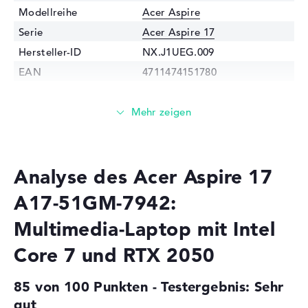
Modellreihe
Acer Aspire
Serie
Acer Aspire 17
Hersteller-ID
NX.J1UEG.009
EAN
4711474151780
Prozessor
Prozessor
Intel Core 7 150U / 1,2 GHz
Multi-Core-
Deca-Core
Technologie
Analyse des Acer Aspire 17
Cache
9.5 - 12 MB (L2/L3-Cache)
Grafikkarte
A17-51GM-7942:
Grafikprozessor
NVIDIA GeForce RTX 2050
Multimedia-Laptop mit Intel
Videospeicher
4 GB
Core 7 und RTX 2050
2. Grafikkarte
Intel Iris Xe Graphics G7 96
EUs
85 von 100 Punkten - Testergebnis: Sehr
RAM
gut