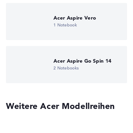
Acer Aspire Vero
1 Notebook
Acer Aspire Go Spin 14
2 Notebooks
Acer Aspire 17 A17-51M-55S4
799,00 €
659,05 €
Deal: Jetzt 139,95 € Rabatt
- ACER BACK TO SCHOOL SALE:
NUR MIT 5% EXTRA RABATT ÜBER NOTEBOOKINFO.DE
Nur mit diesem Gutscheincode - Zum Anbieter
Weitere Acer Modellreihen
Zum Gutschein & Anbieter
Acer Store, inkl. Versand, Händlerangabe: 07.08.26 06:01 —
Zuletzt
niedrigster Preis in 30 Tagen in unserem Preisvergleich: 699,00 €
Hersteller-ID