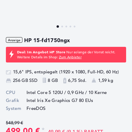
HP 15-fd1750ngx
Deal: Im Angebot HP Store
Nur solange der Vorrat reicht.
Weitere Details im Shop:
Zum Anbieter
15,6" IPS, entspiegelt (1920 x 1080, Full-HD, 60 Hz)
256 GB SSD
8 GB
6,75 Std.
1,59 kg
CPU
Intel Core 5 120U / 0,9 GHz
/ 10 Kerne
Grafik
Intel Iris Xe Graphics G7 80 EUs
System
FreeDOS
548,99 €
499,00 €
49,99 € (9,1 %) RABATT