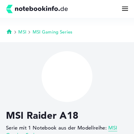
MSI
MSI Gaming Series
Startseite
Suchen
Konfigurator
Kaufberatung
Technik & Wissen
MSI Raider A18
Deals
Serie mit 1 Notebook aus der Modellreihe:
MSI
Merkzettel