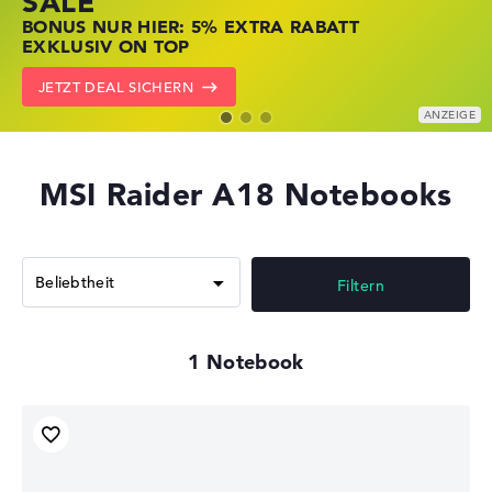
SALE
JETZT ZUGREIFEN: NOTEBOOKS BEI HP
NOTEBOOKS BEI LENOVO JETZT
BONUS NUR HIER: 5% EXTRA RABATT
KRÄFTIG REDUZIERT
KRÄFTIG REDUZIERT
EXKLUSIV ON TOP
ZU DEN HP ANGEBOTEN
LENOVO DEALS ZEIGEN
JETZT DEAL SICHERN
MSI Raider A18 Notebooks
Filtern
1