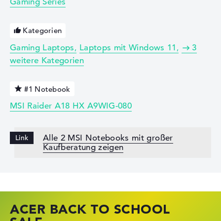
Gaming Series
Kategorien
Gaming Laptops
Laptops mit Windows 11
3
weitere Kategorien
#1 Notebook
MSI Raider A18 HX A9WIG-080
Alle 2 MSI Notebooks mit großer
Kaufberatung zeigen
ACER BACK TO SCHOOL
HP STORE SSV DEALS
LENOVO LAPTOP DEALS