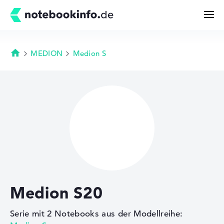
MEDION
Medion S
Startseite
Suchen
Konfigurator
Kaufberatung
Technik & Wissen
Medion S20
Deals
Serie mit 2 Notebooks aus der Modellreihe:
Merkzettel