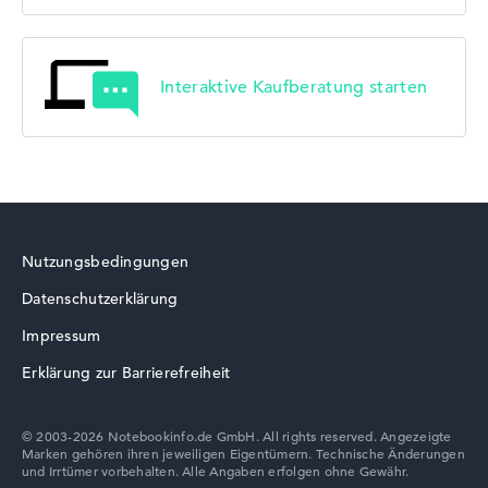
Interaktive Kaufberatung starten
Nutzungsbedingungen
Datenschutzerklärung
Impressum
Erklärung zur Barrierefreiheit
© 2003-2026 Notebookinfo.de GmbH. All rights reserved. Angezeigte
Marken gehören ihren jeweiligen Eigentümern. Technische Änderungen
und Irrtümer vorbehalten. Alle Angaben erfolgen ohne Gewähr.