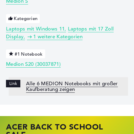
Medion S
Kategorien
Laptops mit Windows 11
Laptops mit 17 Zoll
Display
1 weitere Kategorien
#1 Notebook
Medion S20 (30037871)
Alle 6 MEDION Notebooks mit großer
Kaufberatung zeigen
ACER BACK TO SCHOOL
HP STORE SSV DEALS
LENOVO LAPTOP DEALS