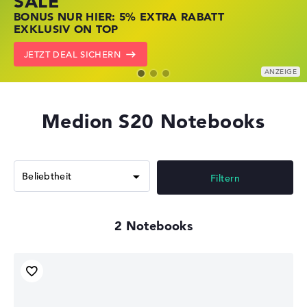
SALE
JETZT ZUGREIFEN: NOTEBOOKS BEI HP
NOTEBOOKS BEI LENOVO JETZT
BONUS NUR HIER: 5% EXTRA RABATT
KRÄFTIG REDUZIERT
KRÄFTIG REDUZIERT
EXKLUSIV ON TOP
ZU DEN HP ANGEBOTEN
LENOVO DEALS ZEIGEN
JETZT DEAL SICHERN
Medion S20 Notebooks
Filtern
2