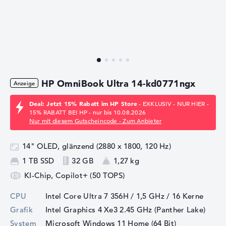
HP OmniBook Ultra 14-kd0771ngx
Deal: Jetzt 15% Rabatt im HP Store
- EXKLUSIV - NUR HIER -
15% RABATT BEI HP - nur bis 10.08.2026
Nur mit diesem Gutscheincode - Zum Anbieter
14" OLED, glänzend (2880 x 1800, 120 Hz)
1 TB SSD
32 GB
1,27 kg
KI-Chip, Copilot+ (50 TOPS)
CPU
Intel Core Ultra 7 356H / 1,5 GHz
/ 16 Kerne
Grafik
Intel Graphics 4 Xe3 2.45 GHz (Panther Lake)
System
Microsoft Windows 11 Home (64 Bit)