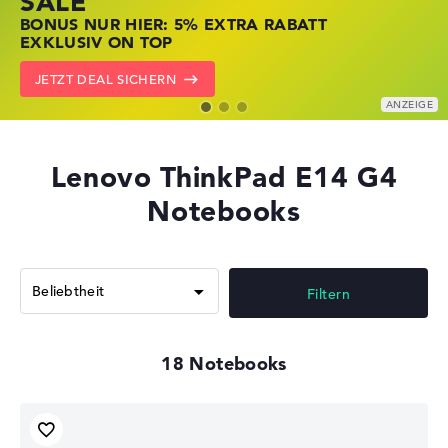
SALE
JETZT ZUGREIFEN: NOTEBOOKS BEI HP
NOTEBOOKS BEI LENOVO JETZT
BONUS NUR HIER: 5% EXTRA RABATT
KRÄFTIG REDUZIERT
KRÄFTIG REDUZIERT
EXKLUSIV ON TOP
ZU DEN HP ANGEBOTEN
LENOVO DEALS ZEIGEN
JETZT DEAL SICHERN
Lenovo ThinkPad E14 G4
Notebooks
Filtern
18