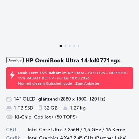
HP OmniBook Ultra 14-kd0771ngx
Deal: Jetzt 15% Rabatt im HP Store
- EXKLUSIV - NUR HIER -
15% RABATT BEI HP - nur bis 10.08.2026
Nur mit diesem Gutscheincode - Zum Anbieter
14" OLED, glänzend (2880 x 1800, 120 Hz)
1 TB SSD
32 GB
1,27 kg
KI-Chip, Copilot+ (50 TOPS)
CPU
Intel Core Ultra 7 356H / 1,5 GHz
/ 16 Kerne
Grafik
Intel Graphics 4 Xe3 2.45 GHz (Panther Lake)