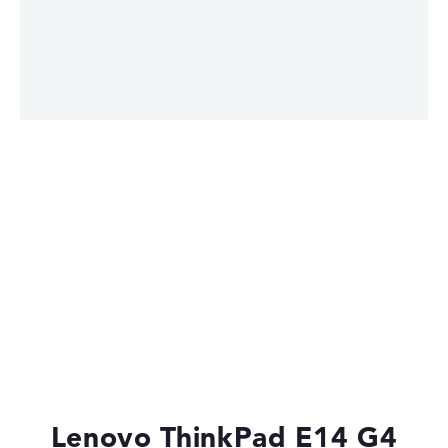
Lenovo IdeaPad
Lenovo Yoga
Lenovo ThinkBook
Lenovo ThinkPad E14 G4