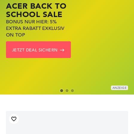
ACER BACK TO
HP STORE SSV
LENOVO LAPTOP
SCHOOL SALE
DEALS
DEALS
BONUS NUR HIER: 5%
JETZT ZUGREIFEN:
NOTEBOOKS BEI LENOVO
EXTRA RABATT EXKLUSIV
NOTEBOOKS BEI HP KRÄFTIG
JETZT KRÄFTIG REDUZIERT
ON TOP
REDUZIERT
LENOVO DEALS ZEIGEN
JETZT DEAL SICHERN
ZU DEN HP ANGEBOTEN