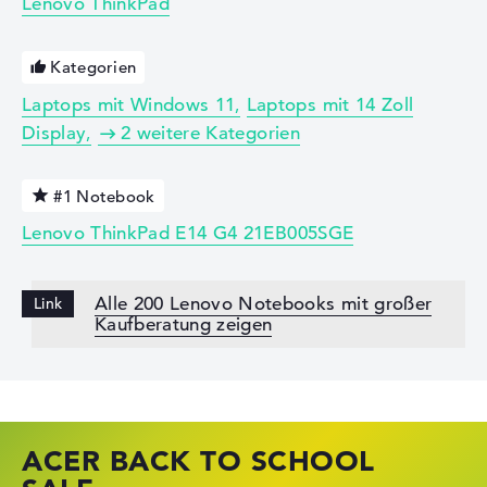
Lenovo ThinkPad
Kategorien
Laptops mit Windows 11
Laptops mit 14 Zoll
Display
2 weitere Kategorien
#1 Notebook
Lenovo ThinkPad E14 G4 21EB005SGE
Alle 200 Lenovo Notebooks mit großer
Kaufberatung zeigen
ACER BACK TO SCHOOL
HP STORE SSV DEALS
LENOVO LAPTOP DEALS