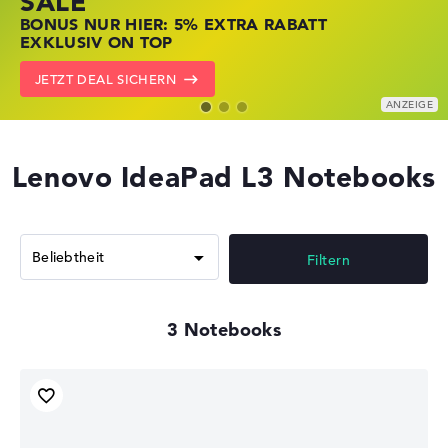
SALE
JETZT ZUGREIFEN: NOTEBOOKS BEI HP
NOTEBOOKS BEI LENOVO JETZT
BONUS NUR HIER: 5% EXTRA RABATT
KRÄFTIG REDUZIERT
KRÄFTIG REDUZIERT
EXKLUSIV ON TOP
ZU DEN HP ANGEBOTEN
LENOVO DEALS ZEIGEN
JETZT DEAL SICHERN
Lenovo IdeaPad L3 Notebooks
Filtern
3