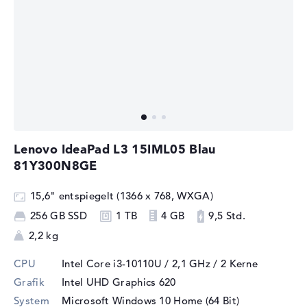
Lenovo IdeaPad L3 15IML05 Blau
81Y300N8GE
15,6" entspiegelt (1366 x 768, WXGA)
256 GB SSD
1 TB
4 GB
9,5 Std.
2,2 kg
CPU
Intel Core i3-10110U / 2,1 GHz
/ 2 Kerne
Grafik
Intel UHD Graphics 620
System
Microsoft Windows 10 Home (64 Bit)