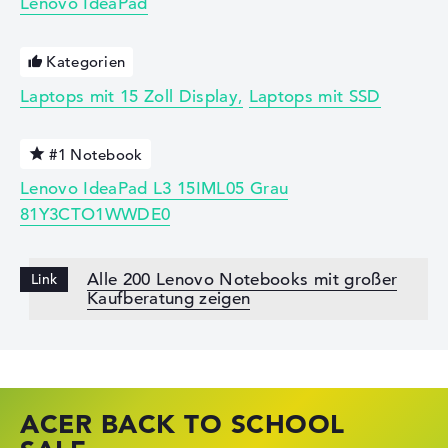
Lenovo IdeaPad
Kategorien
Laptops mit 15 Zoll Display
Laptops mit SSD
#1 Notebook
Lenovo IdeaPad L3 15IML05 Grau
81Y3CTO1WWDE0
Alle 200 Lenovo Notebooks mit großer
Kaufberatung zeigen
ACER BACK TO SCHOOL
HP STORE SSV DEALS
LENOVO LAPTOP DEALS