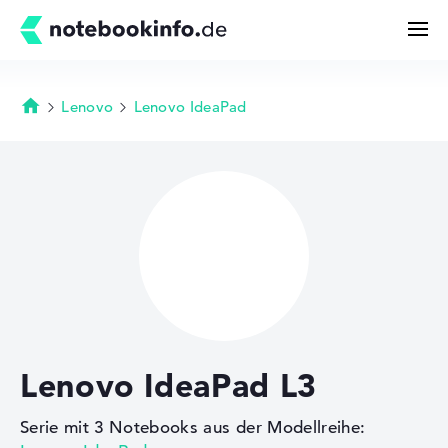
Lenovo
Lenovo IdeaPad
Startseite
Suchen
Konfigurator
Kaufberatung
Technik & Wissen
Lenovo IdeaPad L3
Deals
Serie mit 3 Notebooks aus der Modellreihe:
Merkzettel