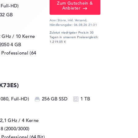
Zum Gutschein &
 Full-HD)
Anbieter
32 GB
Acer Store, inkl. Versand,
Händlerangabe:
06.08.26 21:31
Zuletzt niedrigster Preis in 30
2 GHz
/ 10 Kerne
Tagen in unserem Preisvergleich:
1.219,05 €
2050
4 GB
Professional (64
K73ES)
1080, Full-HD)
256 GB SSD
1 TB
 2,1 GHz
/ 4 Kerne
8 (2000/3000)
Professional (64 Bit)