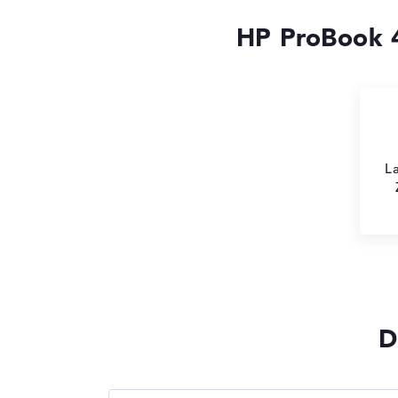
HP ProBook 4
L
D