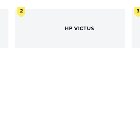
HP VICTUS
HP Essential
HP ZBook