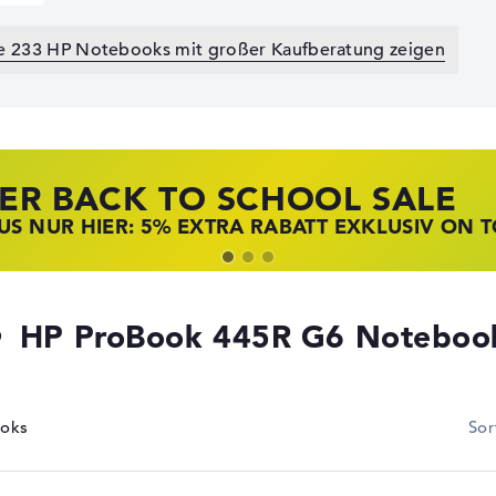
le 233 HP Notebooks mit großer Kaufberatung zeigen
ER BACK TO SCHOOL SALE
 STORE SSV DEALS
NOVO LAPTOP DEALS
S NUR HIER: 5% EXTRA RABATT EXKLUSIV ON 
T ZUGREIFEN: NOTEBOOKS BEI HP KRÄFTIG RED
BOOKS BEI LENOVO JETZT KRÄFTIG REDUZIERT
HP ProBook 445R G6 Noteboo