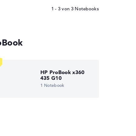
1 - 3
von
3
roBook
HP ProBook x360
435 G10
1 Notebook