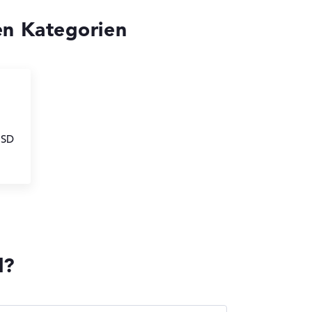
en Kategorien
SSD
l?