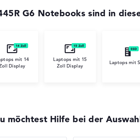
45R G6 Notebooks sind in dies
HP EliteBook
aptops mit 14
Laptops mit 15
Laptops mit 
Zoll Display
Zoll Display
HP ProBook
u möchtest Hilfe bei der Auswah
HP HyperX OMEN