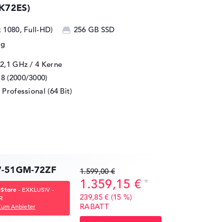
K72ES)
x 1080, Full-HD)
256 GB SSD
kg
 2,1 GHz
/ 4 Kerne
8 (2000/3000)
Professional (64 Bit)
17-51GM-72ZF
1.599,00 €
1.359,15 €
 Store
- EXKLUSIV -
239,85 € (15 %)
R
RABATT
Zum Anbieter