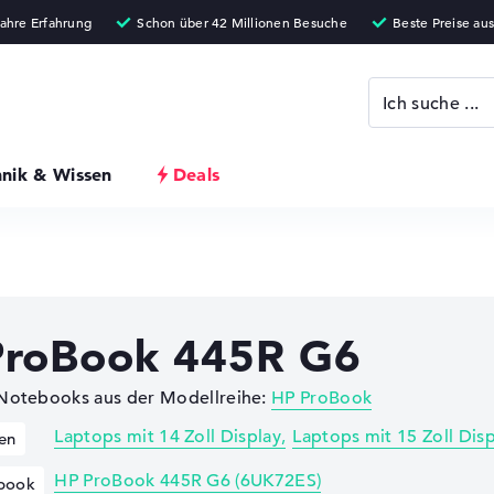
hnik & Wissen
Deals
ProBook 445R G6
 Notebooks aus der Modellreihe:
HP ProBook
Laptops mit 14 Zoll Display
Laptops mit 15 Zoll Dis
en
HP ProBook 445R G6 (6UK72ES)
book