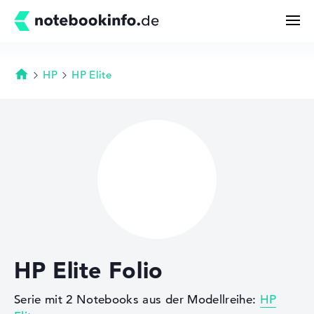
HP
HP Elite
Startseite
Suchen
Konfigurator
Kaufberatung
Technik & Wissen
HP Elite Folio
Deals
Serie mit 2 Notebooks aus der Modellreihe:
HP
Merkzettel