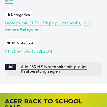
Elite
Kategorien
Laptops mit 13 Zoll Display
Ultrabooks
1
weitere Kategorien
#1 Notebook
HP Elite Folio (3G2L2EA)
Alle 233 HP Notebooks mit großer
Kaufberatung zeigen
ACER BACK TO SCHOOL
HP STORE SSV DEALS
LENOVO LAPTOP DEALS