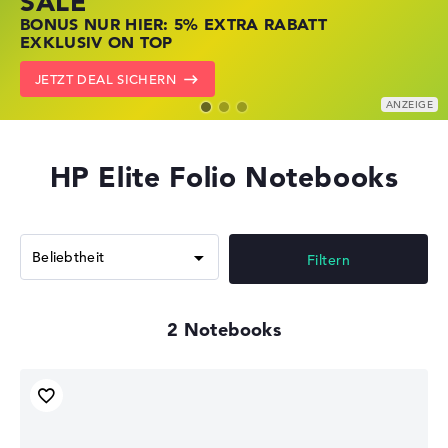
SALE
JETZT ZUGREIFEN: NOTEBOOKS BEI HP
NOTEBOOKS BEI LENOVO JETZT
BONUS NUR HIER: 5% EXTRA RABATT
KRÄFTIG REDUZIERT
KRÄFTIG REDUZIERT
EXKLUSIV ON TOP
ZU DEN HP ANGEBOTEN
LENOVO DEALS ZEIGEN
JETZT DEAL SICHERN
HP Elite Folio Notebooks
Filtern
2