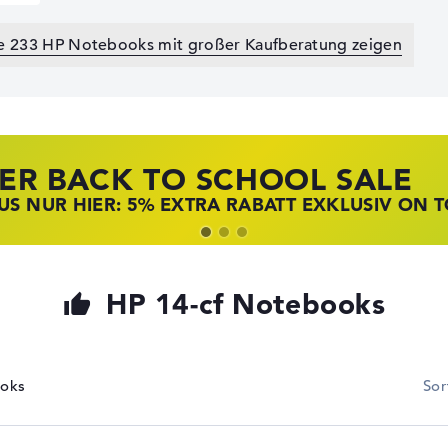
le 233 HP Notebooks mit großer Kaufberatung zeigen
ER BACK TO SCHOOL SALE
 STORE SSV DEALS
NOVO LAPTOP DEALS
S NUR HIER: 5% EXTRA RABATT EXKLUSIV ON 
T ZUGREIFEN: NOTEBOOKS BEI HP KRÄFTIG RED
BOOKS BEI LENOVO JETZT KRÄFTIG REDUZIERT
HP 14-cf Notebooks