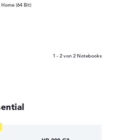
 Home (64 Bit)
1 - 2
von
2
ential