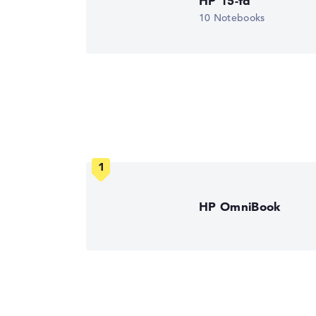
HP 15-fd
10 Notebooks
HP OmniBook