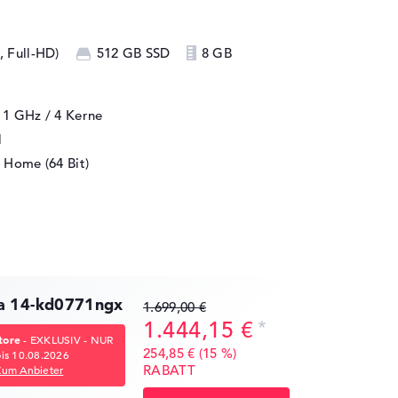
, Full-HD)
512 GB SSD
8 GB
/ 1 GHz
/ 4 Kerne
1
 Home (64 Bit)
a 14-kd0771ngx
1.699,00 €
1.444,15 €
tore
- EXKLUSIV - NUR
254,85 € (15 %)
bis 10.08.2026
RABATT
Zum Anbieter