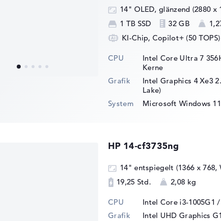
14" OLED, glänzend (2880 x 
1 TB SSD
32 GB
1,2
KI-Chip, Copilot+ (50 TOPS)
CPU
Intel Core Ultra 7 356
Kerne
Grafik
Intel Graphics 4 Xe3 
Lake)
System
Microsoft Windows 11
HP 14-cf3735ng
14" entspiegelt (1366 x 768
19,25 Std.
2,08 kg
CPU
Intel Core i3-1005G1 
Grafik
Intel UHD Graphics G