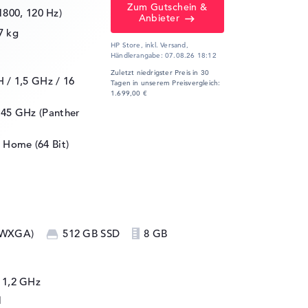
Zum Gutschein &
1800, 120 Hz)
Anbieter
7 kg
HP Store, inkl. Versand,
Händlerangabe:
07.08.26 18:12
Zuletzt niedrigster Preis in 30
H / 1,5 GHz
/ 16
Tagen in unserem Preisvergleich:
1.699,00 €
2.45 GHz (Panther
 Home (64 Bit)
, WXGA)
512 GB SSD
8 GB
/ 1,2 GHz
1