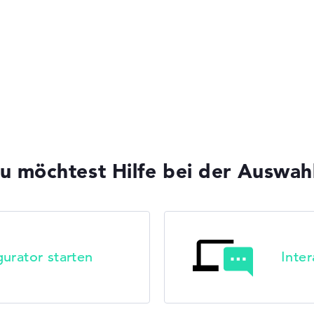
HP VICTUS
HP ProBook
u möchtest Hilfe bei der Auswah
HP EliteBook
urator starten
Inte