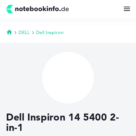
DELL
Dell Inspiron
Startseite
Suchen
Konfigurator
Kaufberatung
Technik & Wissen
Dell Inspiron 14 5400 2-
Deals
in-1
Merkzettel