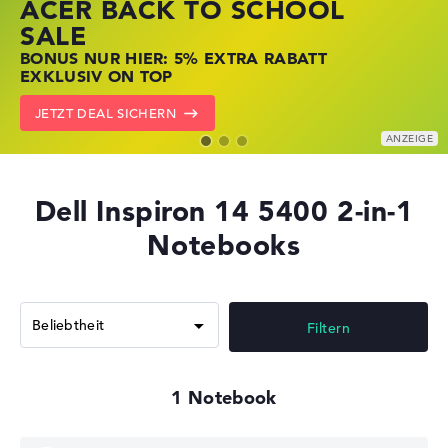
ACER BACK TO SCHOOL
HP STORE SSV DEALS
LENOVO LAPTOP DEALS
SALE
JETZT ZUGREIFEN: NOTEBOOKS BEI HP
NOTEBOOKS BEI LENOVO JETZT
BONUS NUR HIER: 5% EXTRA RABATT
KRÄFTIG REDUZIERT
KRÄFTIG REDUZIERT
EXKLUSIV ON TOP
ZU DEN HP ANGEBOTEN
LENOVO DEALS ZEIGEN
JETZT DEAL SICHERN
Dell Inspiron 14 5400 2-in-1
Notebooks
Filtern
1