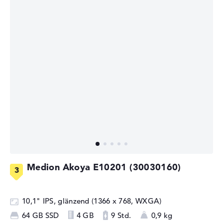
Medion Akoya E10201 (30030160)
10,1" IPS, glänzend (1366 x 768, WXGA)
64 GB SSD
4 GB
9 Std.
0,9 kg