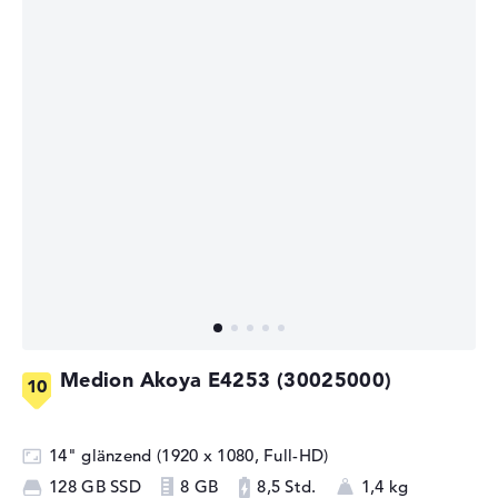
Medion Akoya E4253 (30025000)
14" glänzend (1920 x 1080, Full-HD)
128 GB SSD
8 GB
8,5 Std.
1,4 kg