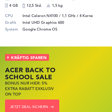
4 GB
12,5 Std.
1,5 kg
CPU
Intel Celeron N4100 / 1,1 GHz
/ 4 Kerne
Grafik
Intel UHD Graphics 600
System
Google Chrome OS
ACER BACK TO
HP STORE SSV
LENOVO LAPTOP
SCHOOL SALE
DEALS
DEALS
BONUS NUR HIER: 5%
JETZT ZUGREIFEN:
NOTEBOOKS BEI LENOVO
EXTRA RABATT EXKLUSIV
NOTEBOOKS BEI HP KRÄFTIG
JETZT KRÄFTIG REDUZIERT
ON TOP
REDUZIERT
LENOVO DEALS ZEIGEN
JETZT DEAL SICHERN
ZU DEN HP ANGEBOTEN