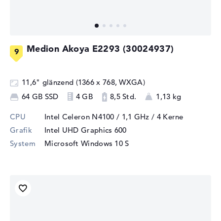
Medion Akoya E2293 (30024937)
11,6" glänzend (1366 x 768, WXGA)
64 GB SSD
4 GB
8,5 Std.
1,13 kg
CPU
Intel Celeron N4100 / 1,1 GHz
/ 4 Kerne
Grafik
Intel UHD Graphics 600
System
Microsoft Windows 10 S