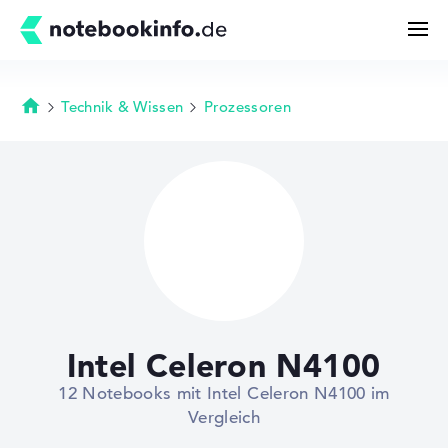
Technik & Wissen
Prozessoren
Startseite
Suchen
Konfigurator
Kaufberatung
Technik & Wissen
Intel Celeron N4100
Deals
12 Notebooks mit Intel Celeron N4100 im
Vergleich
Merkzettel