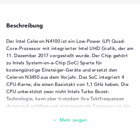
Beschreibung
Der Intel Celeron N4100 ist ein Low-Power (LP) Quad-
Core-Prozessor mit integrierter Intel UHD Grafik, der am
11. Dezember 2017 vorgestellt wurde. Der Chip gehört
zu Intels System-on-a-Chip (SoC) Sparte für
kostengünstige Einsteiger-Geräte und ersetzt den
Celeron N3450 aus dem Vorjahr. Das SoC integriert 4
CPU-Kerne, die einen Basistakt von 1,1 GHz haben. Die
CPU unterstützt zwar nicht Intels Turbo Boost-
Technologie, kann aber trotzdem ihre Taktfrequenzen
dynamisch erhöhen und eine maximale Frequenz von bis
zu 2,4 GHz erreichen. Auch die Hyper-Threading-
Technologie ist den teureren Intel Core-Prozessoren
vorenthalten. Der Intel Celeron N4100 verfügt über eine
UHD Graphics 600 iGPU, die einen Basistakt von 200