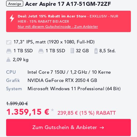
Acer Aspire 17 A17-51GM-72ZF
Deal: Jetzt 15% Rabatt im Acer Store
- EXKLUSIV - NUR
HIER - 15% RABATT BEI ACER
Nur mit diesem Gutscheincode - Zum Anbieter
17,3" IPS, matt (1920 x 1080, Full-HD)
1 TB SSD
1 TB SSD
32 GB
8,5 Std.
2,09 kg
CPU
Intel Core 7 150U / 1,2 GHz
/ 10 Kerne
Grafik
NVIDIA GeForce RTX 2050
4 GB
System
Microsoft Windows 11 Professional (64 Bit)
1.599,00 €
1.359,15 €
239,85 € (15 %) RABATT
Zum Gutschein & Anbieter