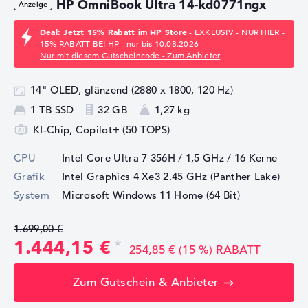
HP OmniBook Ultra 14-kd0771ngx
Deal: Jetzt 15% Rabatt im HP Store
- EXKLUSIV - NUR HIER -
15% RABATT BEI HP - nur bis 10.08.2026
Nur mit diesem Gutscheincode - Zum Anbieter
14" OLED, glänzend (2880 x 1800, 120 Hz)
1 TB SSD
32 GB
1,27 kg
KI-Chip, Copilot+ (50 TOPS)
CPU
Intel Core Ultra 7 356H / 1,5 GHz
/ 16 Kerne
Grafik
Intel Graphics 4 Xe3 2.45 GHz (Panther Lake)
System
Microsoft Windows 11 Home (64 Bit)
1.699,00 €
1.444,15 €
254,85 € (15 %) RABATT
Zum Gutschein & Anbieter