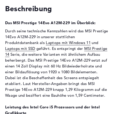
Optische Speicher
Beschreibung
Laufwerks-Typ
ohne Laufwerk
Display
Das MSI Prestige 14Evo A12M-229 im Überblick:
Display-Typ
14" TFT
Durch seine technische Kennzahlen wird das MSI Prestige
14Evo A12M-229 in unserer stattlichen
Max. Auflösung
1920 x 1080
Produktdatenbank als
Laptops mit Windows 11
und
Auflösungstyp
Full-HD
Laptops mit SSD
geführt. Es entspringt der
MSI Prestige
Bildwiederholrate
60 Hz
14
Serie, die weitere Varianten mit ähnlichem Aufbau
Besonderheiten
Display, entspiegelt, LED-
beherbergt. Das MSI Prestige 14Evo A12M-229 setzt auf
Hintergrundbeleuchtung, IPS
einen 14 Zoll Display mit 60 Hz Bildwiederholrate und
Panel, WVA
einer Bildauflösung von 1920 x 1080 Bildelementen.
Dabei ist die Beschaffenheit des Screens entspiegelt
Kartenleser
etabliert. Laut Hersteller-Angaben bringt das MSI
Unterstützte Flash-
microSD
Prestige 14Evo A12M-229 knapp 1,29 Kilogramm auf die
Speicherkarten
Waage und beziffert eine Bauhöhe von 1,59 Centimeter.
Audio
Leistung des Intel Core i5 Prozessors und der Intel
Soundkarte
Stereolautsprecher
Grafikkarte