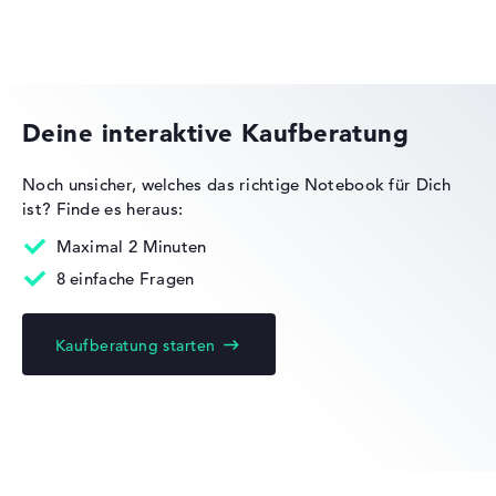
Gewicht
MSI Creator Series
Besonders leichte 1,29 kg
Deine interaktive Kaufberatung
Höhe
Noch unsicher, welches das richtige Notebook für Dich
Sehr schlank mit 1,59 cm Höhe
ist?
Finde es heraus:
Maximal 2 Minuten
8 einfache Fragen
Display
Kaufberatung starten
Auflösung
Entspiegeltes 14 Zoll IPS-Display mit solider Auflösung
von maximal 1920 x 1080 und 60 Hz