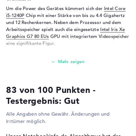
Webcam
Um die Power des Gerätes kümmert sich der
Intel Core
i5-1240P
Chip mit einer Stärke von bis zu 4.4 Gigahertz
Sensorauflösung
0,9 MP
und 12 Rechenkernen. Neben dem Prozessor und dem
Eingabegeräte
Arbeitsspeicher spielt auch die eingesetzte
Intel Iris Xe
Graphics G7 80 EUs
GPU mit integriertem Videospeicher
Eingabegeräte
Multi-Touch-Trackpad,
eine signifikante Figur.
Tastatur
Tastatur
Beleuchtet (hintergrund)
Wieviel Speicher hat das MSI Prestige 14Evo A12M-
Netzwerk
229?
Netzwerkkarte
Gigabit Ethernet
Das MSI Prestige 14Evo A12M-229 wird mit 16 GB
(10/100/1000) via USB-
Arbeitsspeicher bestückt. Wer den Laptop danach bis zu
Adapter
83 von 100 Punkten -
einer Maximalgröße von 16 GByte hochstufen möchte,
WLAN
802.11a, 802.11ac, 802.11ax,
benötigt LPDDR4 Arbeitsspeicher (RAM). Ergänzend
Testergebnis: Gut
802.11b, 802.11g, 802.11n
bietet das MSI Prestige 14Evo A12M-229 eine 512 GB
SSD Festplatte für eure Ordner.
Bluetooth
Bluetooth 5.2
Alle Angaben ohne Gewähr. Änderungen und
Erweiterung / Konnektivität
Irrtümer möglich.
Diese Schnittstellen und Funkverbindungen sind an
Bord:
Schnittstellen
2 x Thunderbolt 4, 1 x USB 3.2