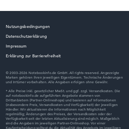
Wie wir testen und bewerten
Nutzungsbedingungen
Wir helfen dir, technische Daten von Notebooks leichter
zu vergleichen. Unser Test-Algorithmus analysiert die
Datenschutzerklärung
Datenblätter tausender Notebooks automatisch –
Impressum
basierend auf über 23 Jahren Erfahrung in der Notebook-
Kaufberatung.
Erklärung zur Barrierefreiheit
Die Gesamtnote
setzt sich aus drei Teilbewertungen
zusammen:
© 2003-2026 Notebookinfo.de GmbH. All rights reserved. Angezeigte
Leistung & Speicher (60%):
Prozessor 40%,
Marken gehören ihren jeweiligen Eigentümern. Technische Änderungen
und Irrtümer vorbehalten. Alle Angaben erfolgen ohne Gewähr.
Grafikkarte 30%, RAM 15%, Speicher 15%
Mobilität (20%):
Akkulaufzeit 50%, Gewicht 35%,
Höhe 15%
Display (20%):
Auflösung 100%
Wir arbeiten mit den offiziellen Herstellerangaben.
Fehlen Daten bei einzelnen Modellen, passen sich die
Gewichtungen automatisch an.