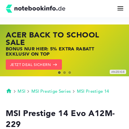
ACER BACK TO SCHOOL
HP STORE SSV DEALS
LENOVO LAPTOP DEALS
Suchen
SALE
JETZT ZUGREIFEN: NOTEBOOKS BEI HP
NOTEBOOKS BEI LENOVO JETZT
BONUS NUR HIER: 5% EXTRA RABATT
KRÄFTIG REDUZIERT
KRÄFTIG REDUZIERT
Konfigurator
EXKLUSIV ON TOP
ZU DEN HP ANGEBOTEN
LENOVO DEALS ZEIGEN
JETZT DEAL SICHERN
Kaufberatung
Technik & Wissen
MSI
MSI Prestige Series
MSI Prestige 14
Startseite
Deals
MSI Prestige 14 Evo A12M-
229
Merkzettel