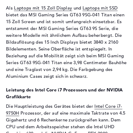
Schnittstelle
PCIe
Als
Laptops mit 15 Zoll Display
und
Laptops mit SSD
2. Festplatte
1 TB - 7200 rpm
bietet das MSI Gaming Series GT63 9SG-041 Titan einen
Schnittstelle (2.
Serial ATA
15 Zoll Screen und ist somit umfangreich einsetzbar. Es
Festplatte)
entstammt der MSI Gaming Series GT63 9S Serie, die
weitere Modelle mit ähnlichem Aufbau beherbergt. Die
Optische Speicher
Bildauflösung des 15 Inch Displays bietet 3840 x 2160
Laufwerks-Typ
ohne Laufwerk
Bildelementen. Seine Oberfläche ist entspiegelt. In
Beziehung auf die Mobilität zeigt sich beim MSI Gaming
Display
Series GT63 9SG-041 Titan eine 3,98 Centimeter Bauhöhe
Display-Typ
15,6" TFT
und eine Traglast von 2,94 kg. Die Farbgebung des
Max. Auflösung
3840 x 2160
Aluminium Cases zeigt sich in schwarz.
Auflösungstyp
4K UHD
Leistung des Intel Core i7 Prozessors und der NVIDIA
Besonderheiten
Display, entspiegelt, LED-
Grafikkarte
Hintergrundbeleuchtung
Die Hauptleistung des Gerätes bietet der
Intel Core i7-
Kartenleser
9750H
Prozessor, der auf eine maximale Taktrate von 4.5
Unterstützte Flash-
SD Memory Card, SDHC,
Gigahertz und 6 Rechenkerne zurückgreifen kann. Dem
Speicherkarten
SDXC
CPU und dem Arbeitsspeicher stehen die Intel UHD