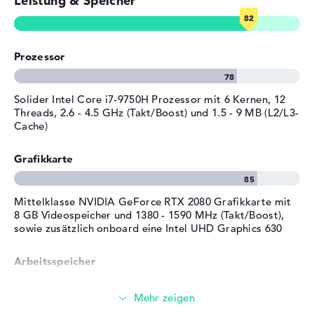
Leistung & Speicher
E-Mails, Office Apps
Erwerb Probleme vorhanden sein, seid ihr über eine 2
Jahre Pick-up & Return-Service vom Produzenten
Akku
8 Zellen Lithium Ionen
Surfen im Internet
abgesichert.
Kapazität
90 Wh
Prozessor
Allgemein
Breite
39 cm
Solider Intel Core i7-9750H Prozessor mit 6 Kernen, 12
Tiefe
26,6 cm
Threads, 2.6 - 4.5 GHz (Takt/Boost) und 1.5 - 9 MB (L2/L3-
Cache)
Höhe
3,98 cm
Gewicht
2,94 kg
Grafikkarte
Material
Aluminium
Farbe
schwarz
Mittelklasse NVIDIA GeForce RTX 2080 Grafikkarte mit
Betriebssystem / Software
8 GB Videospeicher und 1380 - 1590 MHz (Takt/Boost),
sowie zusätzlich onboard eine Intel UHD Graphics 630
Bereitgestelltes
Microsoft Windows 10
Betriebssystem
Professional (64 Bit)
Arbeitsspeicher
Herstellergarantie
Service & Support
2 Jahre Pick-up & Return-
Sehr großer 32 GB (2 x 16 GB, 2 x Frei) Arbeitspeicher -