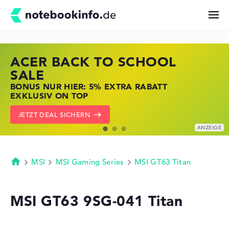
ACER BACK TO SCHOOL
HP STORE SSV DEALS
LENOVO LAPTOP DEALS
Suchen
SALE
JETZT ZUGREIFEN: NOTEBOOKS BEI HP
NOTEBOOKS BEI LENOVO JETZT
BONUS NUR HIER: 5% EXTRA RABATT
KRÄFTIG REDUZIERT
KRÄFTIG REDUZIERT
Konfigurator
EXKLUSIV ON TOP
ZU DEN HP ANGEBOTEN
LENOVO DEALS ZEIGEN
JETZT DEAL SICHERN
Kaufberatung
Technik & Wissen
MSI
MSI Gaming Series
MSI GT63 Titan
Startseite
Deals
MSI GT63 9SG-041 Titan
Merkzettel