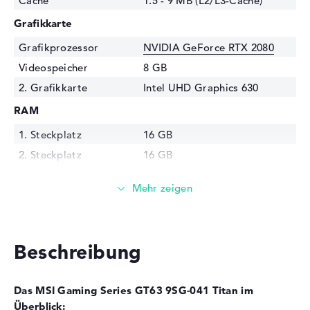
Cache
1.5 - 9 MB (L2/L3-Cache)
Grafikkarte
Grafikprozessor
NVIDIA GeForce RTX 2080
Videospeicher
8 GB
2. Grafikkarte
Intel UHD Graphics 630
RAM
1. Steckplatz
16 GB
2. Steckplatz
16 GB
3. Steckplatz
Frei
4. Steckplatz
Frei
Installiert
32 GB
Technologie
DDR4 SDRAM - PC4-21300 -
Beschreibung
2666 MHz
Festplatte
Das MSI Gaming Series GT63 9SG-041 Titan im
Festplatte
512 GB SSD
Überblick: