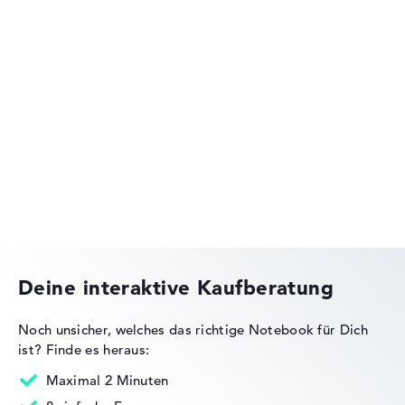
Höhe
Sehr groß mit 3,98 cm Höhe
MSI Creator Series
Display
MSI Gaming Series
Auflösung
Deine interaktive Kaufberatung
Entspiegeltes 15,6 Zoll Display mit High-End-Auflösung
von maximal 3840 x 2160
Noch unsicher, welches das richtige Notebook für Dich
ist?
Finde es heraus:
Maximal 2 Minuten
Wie wir testen und bewerten