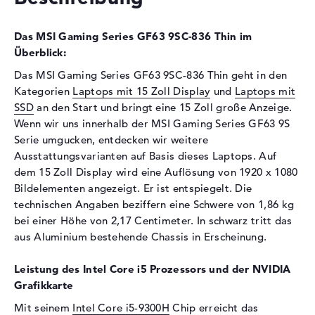
Festplatte
512 GB SSD
Schnittstelle
PCIe
Das MSI Gaming Series GF63 9SC-836 Thin im
Optische Speicher
Überblick:
Laufwerks-Typ
ohne Laufwerk
Das MSI Gaming Series GF63 9SC-836 Thin geht in den
Kategorien
Laptops mit 15 Zoll Display
und
Laptops mit
Display
SSD
an den Start und bringt eine 15 Zoll große Anzeige.
Display-Typ
15,6" TFT
Wenn wir uns innerhalb der MSI Gaming Series GF63 9S
Max. Auflösung
1920 x 1080
Serie umgucken, entdecken wir weitere
Ausstattungsvarianten auf Basis dieses Laptops. Auf
Auflösungstyp
Full-HD
dem 15 Zoll Display wird eine Auflösung von 1920 x 1080
Besonderheiten
Display, entspiegelt, LED-
Bildelementen angezeigt. Er ist entspiegelt. Die
Hintergrundbeleuchtung
technischen Angaben beziffern eine Schwere von 1,86 kg
Audio
bei einer Höhe von 2,17 Centimeter. In schwarz tritt das
aus Aluminium bestehende Chassis in Erscheinung.
Soundkarte
Nahimic Audio Verstärker
Mikrofon
vorhanden
Leistung des Intel Core i5 Prozessors und der NVIDIA
Webcam
Grafikkarte
Mit seinem
Intel Core i5-9300H
Chip erreicht das
Sensorauflösung
0,9 MP