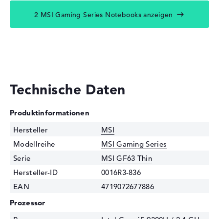
2 MSI Gaming Series Notebooks anzeigen
Technische Daten
Produktinformationen
Hersteller
MSI
Modellreihe
MSI Gaming Series
Serie
MSI GF63 Thin
Hersteller-ID
0016R3-836
EAN
4719072677886
Prozessor