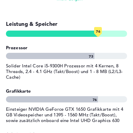
Sollten nach dem Einkauf Komplikationen sichtbar sein,
Farbe
schwarz
seid ihr über eine 2 Jahre Pick-up & Return-Service vom
Betriebssystem / Software
Produzenten abgesichert.
Leistung & Speicher
Bereitgestelltes
Microsoft Windows 10 Home
Betriebssystem
(64 Bit)
Herstellergarantie
Prozessor
Service & Support
2 Jahre Pick-up & Return-
Service
Solider Intel Core i5-9300H Prozessor mit 4 Kernen, 8
Threads, 2.4 - 4.1 GHz (Takt/Boost) und 1 - 8 MB (L2/L3-
Cache)
Grafikkarte
Einsteiger NVIDIA GeForce GTX 1650 Grafikkarte mit 4
GB Videospeicher und 1395 - 1560 MHz (Takt/Boost),
sowie zusätzlich onboard eine Intel UHD Graphics 630