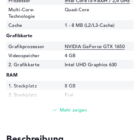
Prozessor
Intel Core i5-9300H / 2,4 GHz
Multi-Core-
Quad-Core
Technologie
Cache
1 - 8 MB (L2/L3-Cache)
Grafikkarte
Grafikprozessor
NVIDIA GeForce GTX 1650
Videospeicher
4 GB
2. Grafikkarte
Intel UHD Graphics 630
RAM
1. Steckplatz
8 GB
2. Steckplatz
Frei
Installiert
8 GB
Technologie
DDR4 SDRAM - PC4-21300 -
2666 MHz
Festplatte
Beschreibung