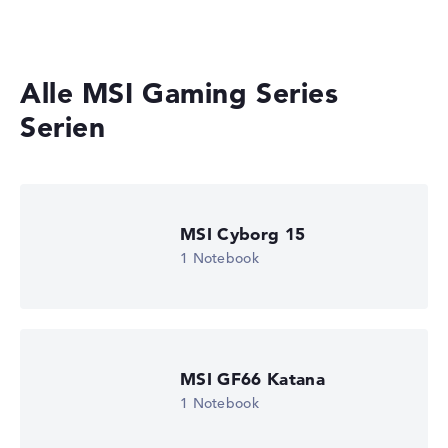
Laptops mit Windows 11
Gewicht
Leicht mit 1,86 kg
Alle MSI Gaming Series
Höhe
Serien
Handlich mit 2,17 cm Höhe
MSI Cyborg 15
Display
1 Notebook
Auflösung
MSI GF66 Katana
Entspiegeltes 15,6 Zoll Display mit solider Auflösung von
1 Notebook
maximal 1920 x 1080