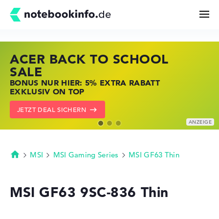
ACER BACK TO SCHOOL
HP STORE SSV DEALS
LENOVO LAPTOP DEALS
Suchen
SALE
JETZT ZUGREIFEN: NOTEBOOKS BEI HP
NOTEBOOKS BEI LENOVO JETZT
BONUS NUR HIER: 5% EXTRA RABATT
KRÄFTIG REDUZIERT
KRÄFTIG REDUZIERT
Konfigurator
EXKLUSIV ON TOP
ZU DEN HP ANGEBOTEN
LENOVO DEALS ZEIGEN
JETZT DEAL SICHERN
Kaufberatung
Technik & Wissen
MSI
MSI Gaming Series
MSI GF63 Thin
Startseite
Deals
MSI GF63 9SC-836 Thin
Merkzettel