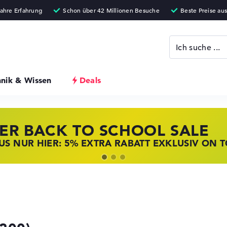
hnik & Wissen
Deals
ER BACK TO SCHOOL SALE
 STORE SSV DEALS
NOVO LAPTOP DEALS
S NUR HIER: 5% EXTRA RABATT EXKLUSIV ON 
T ZUGREIFEN: NOTEBOOKS BEI HP KRÄFTIG RED
BOOKS BEI LENOVO JETZT KRÄFTIG REDUZIERT