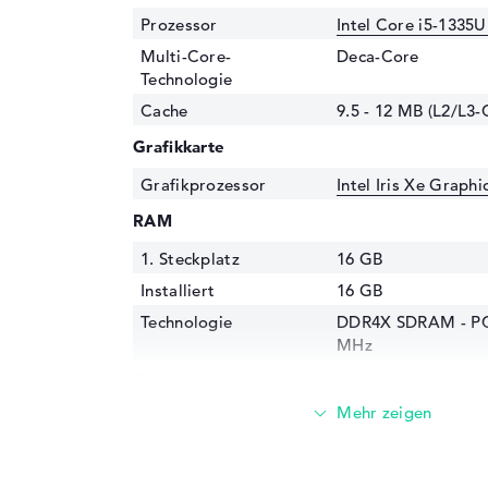
Prozessor
Intel Core i5-1335U
Multi-Core-
Deca-Core
Technologie
Cache
9.5 - 12 MB (L2/L3-
Grafikkarte
Grafikprozessor
Intel Iris Xe Graph
RAM
1. Steckplatz
16 GB
Installiert
16 GB
Technologie
DDR4X SDRAM - PC
MHz
Festplatte
Festplatte
1 TB SSD
Schnittstelle
PCIe
Optische Speicher