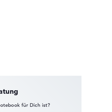
die Datenblätter tausender Notebooks
ratung
otebook für Dich ist?