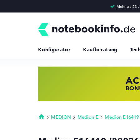
Konfigurator
Kaufberatung
Tec
AC
HP
LE
BONU
JETZ
NOTE
MEDION
Medion E
Medion E16419
Startseite