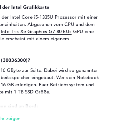
 der Intel Grafikkarte
h der
Intel Core i5-1335U
Prozessor mit einer
echeneinheiten. Abgesehen vom CPU und dem
e
Intel Iris Xe Graphics G7 80 EUs
GPU eine
 Sie erscheint mit einem eigenem
9 (30036300)?
16 GByte zur Seite. Dabei wird so genannter
eitsspeicher eingebaut. Wer sein Notebook
 16 GB erledigen. Euer Betriebssystem und
tte mit 1 TB SSD Größe.
en sind an Bord:
eine Masse von Verbindungsmöglichkeiten.
 2.0 - Typ A (1x), USB 3.2 - Typ A (2x), USB
x) und HDMI (1x). Es soll ein Scanner
zlichen Hybrid-Platte aufgerüstet werden?