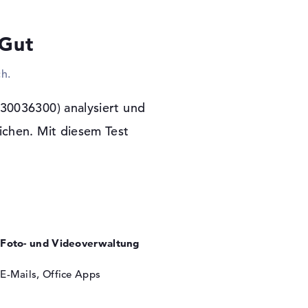
en USB-Ports nutzen und bekannte Technik zum
t mit diesem Laptop sogar euren alten Stand-
 Gut
ach externe Bildschirme, Projektoren oder
ekannten Kabel ist das ausführbar. Um das
h.
lädiert der Hersteller das optische
30036300) analysiert und
 Garantie
chen. Mit diesem Test
11 Home (64 Bit) als Software-System ab
likationen nach der Anschaffung sichtbar sein
 abgesichert.
Foto- und Videoverwaltung
E-Mails, Office Apps