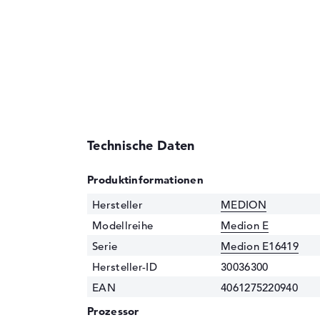
Technische Daten
Produktinformationen
Hersteller
MEDION
Modellreihe
Medion E
Serie
Medion E16419
Hersteller-ID
30036300
EAN
4061275220940
Prozessor