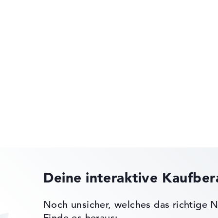
rity Chip 2.0,
Handlich mit 2,03 cm Höhe
 -
olymer
Medion Erazer
MEDION SPRCHRGD
ks leichter zu vergleichen. Unser Test-Algorithmus analysiert 
Erfahrung in der Notebook-Kaufberatung.
Deine interaktive Kaufbe
ertungen zusammen:
, Grafikkarte 30%, RAM 15%, Speicher 15%
Noch unsicher, welches das richtige N
t 35%, Höhe 15%
 11 Home (64
Finde es heraus: