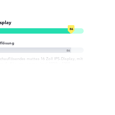
splay
flösung
chauflösendes mattes 16 Zoll IPS-Display, mit
ner Auflösung von maximal 1920 x 1200