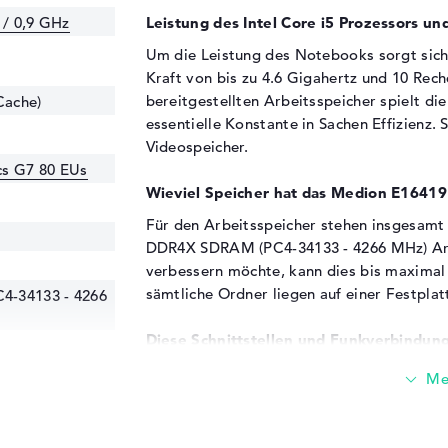
 / 0,9 GHz
Leistung des Intel Core i5 Prozessors und
Um die Leistung des Notebooks sorgt sic
Kraft von bis zu 4.6 Gigahertz und 10 R
bereitgestellten Arbeitsspeicher spielt di
Cache)
essentielle Konstante in Sachen Effizienz.
Videospeicher.
ics G7 80 EUs
Wieviel Speicher hat das Medion E1641
Für den Arbeitsspeicher stehen insgesamt 
DDR4X SDRAM (PC4-34133 - 4266 MHz) Arb
verbessern möchte, kann dies bis maximal
sämtliche Ordner liegen auf einer Festpla
4-34133 - 4266
Diese Schnittstellen und Funkverbindung
Das Medion E16419 (30036300) verwendet 
Zu den Highlights gehören zum Beispiel USB
3.2 - Typ C (2x), DisplayPort über USB-C (1
angedockt oder die Größe mit einer zusät