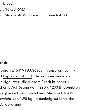
1 TB SSD
her: 16 GB RAM
m: Microsoft Windows 11 Home (64 Bit)
lick:
Medion E16419 (30036300) in unserer Technik-
nd
Laptops mit SSD
. Derzeit werden in der
 aufgelistet, die diesem Produkt nahezu
ird eine Auflösung von 1920 x 1200 Bildpunkten
e Tragbarkeit zeigt sich beim Medion E16419
ewicht von 1,95 kg. In dunkelgrau fährt das
 Vordergrund.