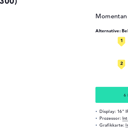
300)
Momentan n
Alternative: B
6
Display: 16" 
Prozessor:
In
Grafikkarte:
I