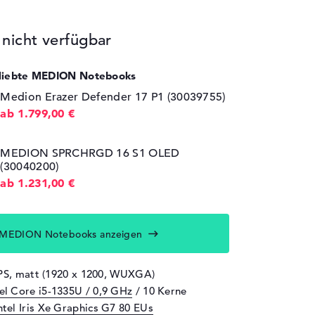
icht verfügbar
eliebte MEDION Notebooks
Medion Erazer Defender 17 P1 (30039755)
ab 1.799,00 €
MEDION SPRCHRGD 16 S1 OLED
(30040200)
ab 1.231,00 €
 MEDION Notebooks anzeigen
IPS, matt (1920 x 1200, WUXGA)
tel Core i5-1335U / 0,9 GHz
/ 10 Kerne
ntel Iris Xe Graphics G7 80 EUs