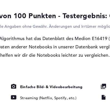
Dafür dürft ihr problemlos die eingebaut
Upgraden des Laptops verwenden. Ihr woll
von 100 Punkten - Testergebnis:
PC auswechseln? Dann verbindet doch einf
Fernseher an das Produkt an. Mit einem b
lle Angaben ohne Gewähr. Änderungen und Irrtümer möglic
Gehäuse so niedrig wie möglich zu bauen, p
Lesegerät zu entfernen.
lgorithmus hat das Datenblatt des Medion E16419 (
Windows 11 Betriebssystem und 2 Jahre
Daten anderer Notebooks in unserer Datenbank vergli
Auf diesem Gerät wird Microsoft Windows 
tung, IPS Panel
helfen wir dir die Notebooks leichter zu vergleichen.
Werk vorinstalliert. Wenn technische Komp
sollten, seid ihr über die 2 Jahre Garantie
HC, microSDXC
Einfache Bild- & Videobearbeitung
Streaming (Netflix, Spotify, etc.)