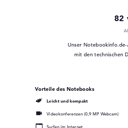
Laufwerks-Typ
ohne Laufwerk
82 
Display
Display-Typ
16" TFT
A
Max. Auflösung
1920 x 1200
Unser Notebookinfo.de-A
Auflösungstyp
WUXGA
Besonderheiten
mit den technischen 
Display, matt, LED-
Hintergrundbeleuch
Kartenleser
Unterstützte Flash-
microSD, microSD
Speicherkarten
Audio
Leicht und kompakt
Soundkarte
Hi-Definition Audio
Videokonferenzen (0,9 MP Webcam)
Webcam
Sensorauflösung
0,9 MP
Surfen im Internet