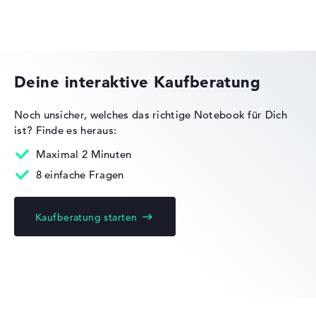
Medion Erazer
Leicht mit 1,86 kg
Höhe
Deine interaktive Kaufberatung
Handlich mit 2 cm Höhe
Noch unsicher, welches das richtige Notebook für Dich
ist?
Finde es heraus:
Maximal 2 Minuten
Display
8 einfache Fragen
Kaufberatung starten
Auflösung
Mattes 15,6 Zoll IPS-Display mit solider Auflösung von
maximal 1920 x 1080