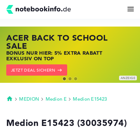
ACER BACK TO SCHOOL
HP STORE SSV DEALS
LENOVO LAPTOP DEALS
Suchen
SALE
JETZT ZUGREIFEN: NOTEBOOKS BEI HP
NOTEBOOKS BEI LENOVO JETZT
BONUS NUR HIER: 5% EXTRA RABATT
KRÄFTIG REDUZIERT
KRÄFTIG REDUZIERT
Konfigurator
EXKLUSIV ON TOP
ZU DEN HP ANGEBOTEN
LENOVO DEALS ZEIGEN
JETZT DEAL SICHERN
Kaufberatung
Technik & Wissen
MEDION
Medion E
Medion E15423
Startseite
Deals
Medion E15423 (30035974)
Merkzettel