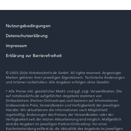
Wie wir testen und bewerten
Wir helfen dir, technische Daten von Notebooks leichter
Nutzungsbedingungen
zu vergleichen. Unser Test-Algorithmus analysiert die
Datenblätter tausender Notebooks automatisch –
Datenschutzerklärung
basierend auf über 23 Jahren Erfahrung in der Notebook-
Impressum
Kaufberatung.
Die Gesamtnote
Erklärung zur Barrierefreiheit
setzt sich aus drei Teilbewertungen
zusammen:
© 2003-2026 Notebookinfo.de GmbH. All rights reserved. Angezeigte
Leistung & Speicher (60%):
Prozessor 40%,
Marken gehören ihren jeweiligen Eigentümern. Technische Änderungen
Grafikkarte 30%, RAM 15%, Speicher 15%
und Irrtümer vorbehalten. Alle Angaben erfolgen ohne Gewähr.
Mobilität (20%):
Akkulaufzeit 50%, Gewicht 35%,
Höhe 15%
Display (20%):
Auflösung 100%
Wir arbeiten mit den offiziellen Herstellerangaben.
Fehlen Daten bei einzelnen Modellen, passen sich die
Gewichtungen automatisch an.