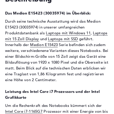
Laufwerks-Typ
ohne Laufwerk
Das Medion E15423 (30035974) im Überblick:
Display
Durch seine technische Ausstattung wird das Medion
Display-Typ
15,6" TFT
E15423 (30035974) in unserer umfangreichen
Produktdatenbank als
Laptops mit Windows 11
,
Laptops
Max. Auflösung
1920 x 1080
mit 15 Zoll Display
und
Laptops mit SSD
geführt.
Auflösungstyp
Full-HD
Innerhalb der
Medion E15423
Serie befinden sich zudem
Besonderheiten
Display, matt, LED-
weitere, verschiedenene Varianten dieses Notebooks. Bei
Hintergrundbeleuchtung, IPS
einer Bildschirm-Größe von 15 Zoll zeigt das Gerät eine
Panel
Bildauflösung von 1920 x 1080 Pixel und die Oberseite ist
Kartenleser
matt. Beim Blick auf die technischen Daten erblicken wir
eine Traglast von 1,86 Kilogramm fest und registrieren
Unterstützte Flash-
microSD
eine Höhe von 2 Centimeter.
Speicherkarten
Audio
Leistung des Intel Core i7 Prozessors und der Intel
Grafikkarte
Soundkarte
Hi-Definition Audio
Um die Rechenkraft des Notebooks kümmert sich der
Webcam
Intel Core i7-1165G7
Prozessor mit einer Energie von bis