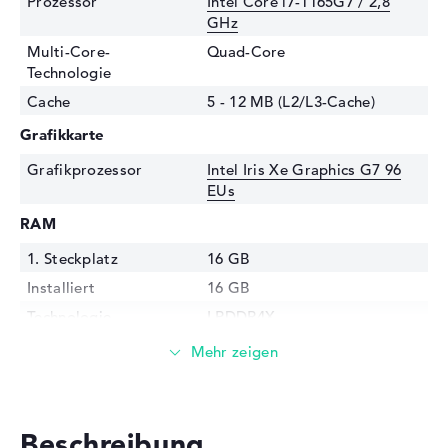
Prozessor
Intel Core i7-1165G7 / 2,8
GHz
Multi-Core-
Quad-Core
Technologie
Cache
5 - 12 MB (L2/L3-Cache)
Grafikkarte
Grafikprozessor
Intel Iris Xe Graphics G7 96
EUs
RAM
1. Steckplatz
16 GB
Installiert
16 GB
Technologie
LPDDR4X
Festplatte
Festplatte
512 GB SSD
Schnittstelle
M.2-Standard
Beschreibung
Optische Speicher