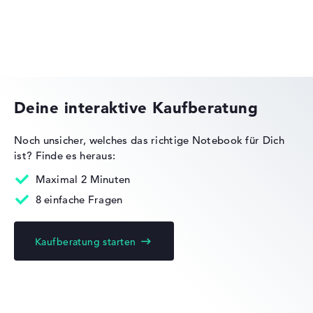
Einfache Akkulaufzeit mit 6 Stunden (Laut
Herstellerangaben)
Gewicht
MEDION SPRCHRGD
Leicht mit 1,8 kg
Deine interaktive Kaufberatung
Höhe
Noch unsicher, welches das richtige Notebook für Dich
ist?
Finde es heraus:
Sehr schlank mit 1,79 cm Höhe
Maximal 2 Minuten
8 einfache Fragen
Display
Kaufberatung starten
Auflösung