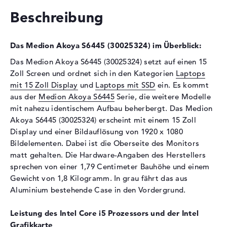
Schnittstelle
Serial ATA 6,0 Gbit/s
Beschreibung
2. Festplatte
1 TB - 5400 rpm
Schnittstelle (2.
Serial ATA
Das Medion Akoya S6445 (30025324) im Überblick:
Festplatte)
Das Medion Akoya S6445 (30025324) setzt auf einen 15
Optische Speicher
Zoll Screen und ordnet sich in den Kategorien
Laptops
Laufwerks-Typ
ohne Laufwerk
mit 15 Zoll Display
und
Laptops mit SSD
ein. Es kommt
aus der
Medion Akoya S6445
Serie, die weitere Modelle
Display
mit nahezu identischem Aufbau beherbergt. Das Medion
Display-Typ
15,6" TFT
Akoya S6445 (30025324) erscheint mit einem 15 Zoll
Max. Auflösung
1920 x 1080
Display und einer Bildauflösung von 1920 x 1080
Bildelementen. Dabei ist die Oberseite des Monitors
Auflösungstyp
Full-HD
matt gehalten. Die Hardware-Angaben des Herstellers
Besonderheiten
Display, matt, LED-
sprechen von einer 1,79 Centimeter Bauhöhe und einem
Hintergrundbeleuchtung, IPS
Gewicht von 1,8 Kilogramm. In grau fährt das aus
Panel
Aluminium bestehende Case in den Vordergrund.
Kartenleser
Leistung des Intel Core i5 Prozessors und der Intel
Unterstützte Flash-
SD Memory Card, SDHC,
Grafikkarte
Speicherkarten
SDXC