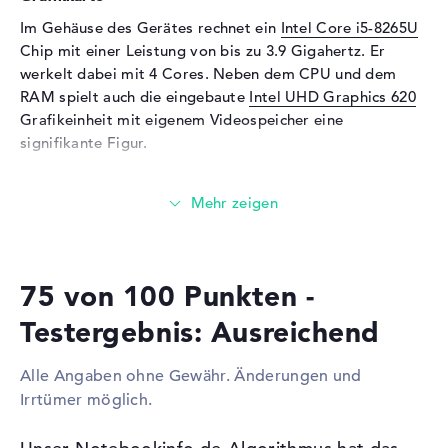
Im Gehäuse des Gerätes rechnet ein
Intel Core i5-8265U
Audio
Chip mit einer Leistung von bis zu 3.9 Gigahertz. Er
Soundkarte
Hi-Definition Audio
werkelt dabei mit 4 Cores. Neben dem CPU und dem
Mikrofon
vorhanden
RAM spielt auch die eingebaute
Intel UHD Graphics 620
Grafikeinheit mit eigenem Videospeicher eine
Webcam
signifikante Figur.
Sensorauflösung
0,9 MP
Wieviel Speicher hat das Medion Akoya S6445
Eingabegeräte
(30025324)?
Eingabegeräte
Multi-Touch-Trackpad,
Der 8 GB große RAM besticht mit der bekannten DDR4
Tastatur, Touchpad
SDRAM (PC4-17000 - 2133 MHz) Technik. Eine RAM-
Netzwerk
75 von 100 Punkten -
Aufrüstung auf insgesamt bis zu 16 GByte ist möglich.
Euer Betriebssystem und umfassende Daten lagern auf
WLAN
802.11a, 802.11ac, 802.11b,
Testergebnis: Ausreichend
Speicherbausteinen mit einem Totalvolumen von 1.1 TB.
802.11g, 802.11n
Dafür sind die one HDD Festplatte (1 TB) und one SDD
Bluetooth
Bluetooth 5
Alle Angaben ohne Gewähr. Änderungen und
Festplatte (128 GB) zugehörig.
Irrtümer möglich.
Erweiterung / Konnektivität
Diese Schnittstellen und Funkverbindungen sind an
Schnittstellen
1 x USB 2.0, 2 x USB 3.0, 1 x