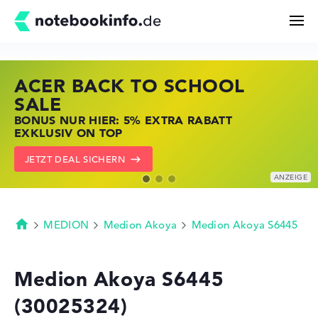
ACER BACK TO SCHOOL
HP STORE SSV DEALS
LENOVO LAPTOP DEALS
Suchen
SALE
JETZT ZUGREIFEN: NOTEBOOKS BEI HP
NOTEBOOKS BEI LENOVO JETZT
BONUS NUR HIER: 5% EXTRA RABATT
KRÄFTIG REDUZIERT
KRÄFTIG REDUZIERT
Konfigurator
EXKLUSIV ON TOP
ZU DEN HP ANGEBOTEN
LENOVO DEALS ZEIGEN
JETZT DEAL SICHERN
Kaufberatung
Technik & Wissen
MEDION
Medion Akoya
Medion Akoya S6445
Startseite
Deals
Medion Akoya S6445
(30025324)
Merkzettel