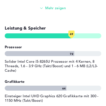
Windows 10 Betriebssystem und 2 Jahre Garantie
Farbe
grau
Surfen im Internet
Microsoft Windows 10 Home (64 Bit) ist von Beginn an
Betriebssystem / Software
auf dem Medion Akoya S6445 (30025324) vorhanden.
Wenn ihr euch für die Anschaffung des Medion Akoya
Bereitgestelltes
Microsoft Windows 10 Home
S6445 (30025324) hinreißt, steht euch eine 2 Jahre Bring-
Betriebssystem
(64 Bit)
Leistung & Speicher
In Service zur Verfügung.
Herstellergarantie
Service & Support
2 Jahre Bring-In Service
Prozessor
Solider Intel Core i5-8265U Prozessor mit 4 Kernen, 8
Threads, 1.6 - 3.9 GHz (Takt/Boost) und 1 - 6 MB (L2/L3-
Cache)
Grafikkarte
Einsteiger Intel UHD Graphics 620 Grafikkarte mit 300 -
1150 MHz (Takt/Boost)