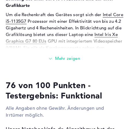
Unterstützte Flash-
SD Memory Card, SDHC,
Grafikkarte
Speicherkarten
SDXC
Um die Rechenkraft des Gerätes sorgt sich der
Intel Core
Audio
i5-1135G7
Prozessor mit einer Effektivität von bis zu 4.2
Gigahertz und 4 Recheneinheiten. In Blickrichtung auf die
Soundkarte
Hi-Definition Audio
Grafiklösung bietet uns dieser Laptop eine
Intel Iris Xe
Mikrofon
vorhanden
Graphics G7 80 EUs
GPU mit integriertem Videospeicher
(VRAM). Sie gilt als Kernkomponente neben dem
Webcam
Prozessor und Arbeitsspeicher.
Sensorauflösung
0,9 MP
Wieviel Speicher hat das Medion Akoya S17405
Eingabegeräte
(30029823)?
Eingabegeräte
Multi-Touch-Trackpad,
76 von 100 Punkten -
Beim Arbeitsspeicher treffen wir auf eine Kapazität von 8
Tastatur
GByte. Total können 16 Gigabyte in dieses Modell
Tastatur
Beleuchtet (hintergrund)
Testergebnis: Funktional
eingesetzt werden. Dabei handelt es sich um den RAM-
Netzwerk
Speichertyp DDR4 SDRAM (PC4-25600 - 3200 MHz).
Alle Angaben ohne Gewähr. Änderungen und
Neben dem Betriebssystem könnt ihr eure allgemeinen
WLAN
802.11a, 802.11ac, 802.11ax,
Irrtümer möglich.
Daten, wie z.B. Fotos, Musik und Video-Aufnahmen auf
802.11b, 802.11g, 802.11n
one HDD Festplatte (1 TB) und one SDD Festplatte (512
Bluetooth
Bluetooth 5