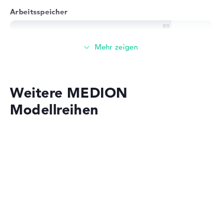
Arbeitsspeicher
Solide 8 GB (2 x 4 GB) Arbeitspeicher - DDR4 SDRAM -
PC4-25600 - 3200 MHz
Speicher
Weitere MEDION
Mittelgroßer 1,5 TB Speicher (512 GB SSD + 1 TB)
Modellreihen
Mobilität
Akkulaufzeit
MEDION SPRCHRGD
Kurze 4,5 Stunden Akkulaufzeit (Laut Herstellerangaben)