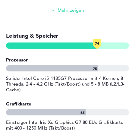
Allgemein
Medion Akoya S17405 (30029823) installiert. Wenn
Surfen im Internet
technische Komplikationen nach dem Einkauf vorkommen
Breite
39,9 cm
sollten, seid ihr über die 2 Jahre Garantie abgesichert.
Tiefe
26,6 cm
Höhe
1,84 cm
Leistung & Speicher
Gewicht
2,3 kg
Material
Aluminium
Farbe
grau
Prozessor
Betriebssystem / Software
Bereitgestelltes
Microsoft Windows 10 Home
Solider Intel Core i5-1135G7 Prozessor mit 4 Kernen, 8
Threads, 2.4 - 4.2 GHz (Takt/Boost) und 5 - 8 MB (L2/L3-
Betriebssystem
(64 Bit)
Cache)
Herstellergarantie
Grafikkarte
Service & Support
2 Jahre Garantie
Einsteiger Intel Iris Xe Graphics G7 80 EUs Grafikkarte
mit 400 - 1250 MHz (Takt/Boost)