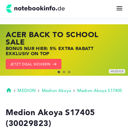
ACER BACK TO SCHOOL
HP STORE SSV DEALS
LENOVO LAPTOP DEALS
Suchen
SALE
JETZT ZUGREIFEN: NOTEBOOKS BEI HP
NOTEBOOKS BEI LENOVO JETZT
BONUS NUR HIER: 5% EXTRA RABATT
KRÄFTIG REDUZIERT
KRÄFTIG REDUZIERT
Konfigurator
EXKLUSIV ON TOP
ZU DEN HP ANGEBOTEN
LENOVO DEALS ZEIGEN
JETZT DEAL SICHERN
Kaufberatung
Technik & Wissen
MEDION
Medion Akoya
Medion Akoya S17405
Startseite
Deals
Medion Akoya S17405
(30029823)
Merkzettel