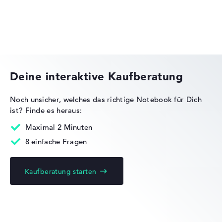
Gewicht
Medion Erazer
Moderates Gewicht mit 2,3 kg
Höhe
Deine interaktive Kaufberatung
Schlank mit 1,84 cm Höhe
Noch unsicher, welches das richtige Notebook für Dich
ist?
Finde es heraus:
Maximal 2 Minuten
Display
8 einfache Fragen
Kaufberatung starten
Auflösung
Entspiegeltes 17,3 Zoll IPS-Display mit solider Auflösung
von maximal 1920 x 1080