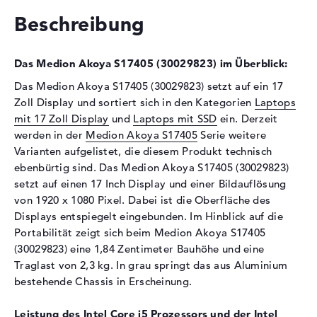
Festplatte
512 GB SSD
Beschreibung
Schnittstelle
PCIe
2. Festplatte
1 TB - 7200 rpm
Das Medion Akoya S17405 (30029823) im Überblick:
Schnittstelle (2.
Serial ATA 6,0 Gbit/s
Das Medion Akoya S17405 (30029823) setzt auf ein 17
Festplatte)
Zoll Display und sortiert sich in den Kategorien
Laptops
Optische Speicher
mit 17 Zoll Display
und
Laptops mit SSD
ein. Derzeit
werden in der
Medion Akoya S17405
Serie weitere
Laufwerks-Typ
ohne Laufwerk
Varianten aufgelistet, die diesem Produkt technisch
Display
ebenbürtig sind. Das Medion Akoya S17405 (30029823)
setzt auf einen 17 Inch Display und einer Bildauflösung
Display-Typ
17,3" TFT
von 1920 x 1080 Pixel. Dabei ist die Oberfläche des
Max. Auflösung
1920 x 1080
Displays entspiegelt eingebunden. Im Hinblick auf die
Auflösungstyp
Full-HD
Portabilität zeigt sich beim Medion Akoya S17405
(30029823) eine 1,84 Zentimeter Bauhöhe und eine
Besonderheiten
Display, entspiegelt, LED-
Traglast von 2,3 kg. In grau springt das aus Aluminium
Hintergrundbeleuchtung, IPS
bestehende Chassis in Erscheinung.
Panel
Kartenleser
Leistung des Intel Core i5 Prozessors und der Intel