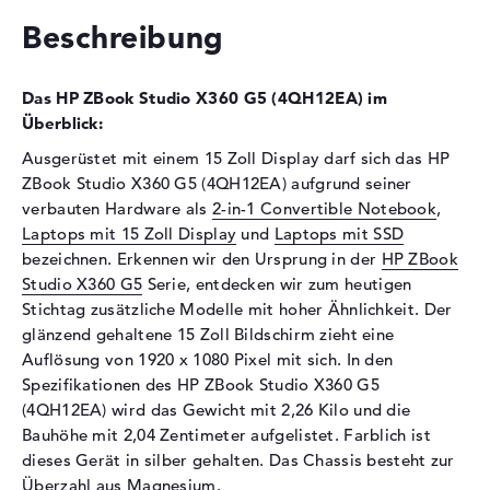
Optische Speicher
Beschreibung
Laufwerks-Typ
ohne Laufwerk
Display
Das HP ZBook Studio X360 G5 (4QH12EA) im
Überblick:
Display-Typ
15,6" TFT
Ausgerüstet mit einem 15 Zoll Display darf sich das HP
Max. Auflösung
1920 x 1080
ZBook Studio X360 G5 (4QH12EA) aufgrund seiner
Auflösungstyp
Full-HD
verbauten Hardware als
2-in-1 Convertible Notebook
,
Besonderheiten
Multi-Touchscreen, glänzend,
Laptops mit 15 Zoll Display
und
Laptops mit SSD
LED-Hintergrundbeleuchtung,
bezeichnen. Erkennen wir den Ursprung in der
HP ZBook
IPS Panel, Corning Gorilla
Studio X360 G5
Serie, entdecken wir zum heutigen
Glass 4
Stichtag zusätzliche Modelle mit hoher Ähnlichkeit. Der
Kartenleser
glänzend gehaltene 15 Zoll Bildschirm zieht eine
Auflösung von 1920 x 1080 Pixel mit sich. In den
Unterstützte Flash-
SDHC, SDXC, SD Memory
Spezifikationen des HP ZBook Studio X360 G5
Speicherkarten
Card
(4QH12EA) wird das Gewicht mit 2,26 Kilo und die
Audio
Bauhöhe mit 2,04 Zentimeter aufgelistet. Farblich ist
dieses Gerät in silber gehalten. Das Chassis besteht zur
Soundkarte
onboard
Überzahl aus Magnesium.