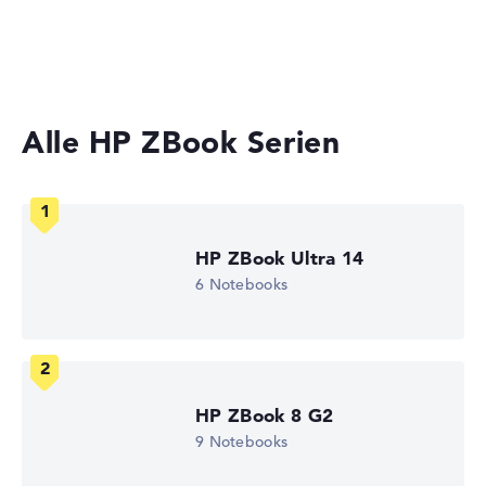
Workstations
Gewicht
Laptops mit 17 Zoll Display
Moderates Gewicht mit 2,26 kg
Alle HP ZBook Serien
Höhe
Handlich mit 2,04 cm Höhe
HP ZBook Ultra 14
6 Notebooks
Display
Auflösung
HP ZBook 8 G2
9 Notebooks
Glänzendes 15,6 Zoll IPS-Display mit solider Auflösung
von maximal 1920 x 1080