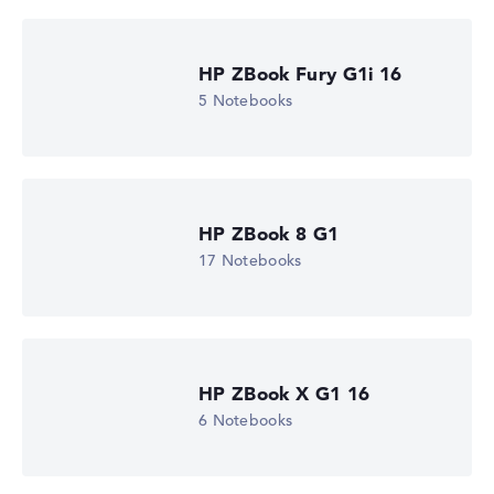
Gewichtungen automatisch an.
Lob oder Kritik?
Wir freuen uns über dein Feedback
HP ZBook Fury G1i 16
5 Notebooks
HP ZBook 8 G1
17 Notebooks
HP ZBook X G1 16
6 Notebooks