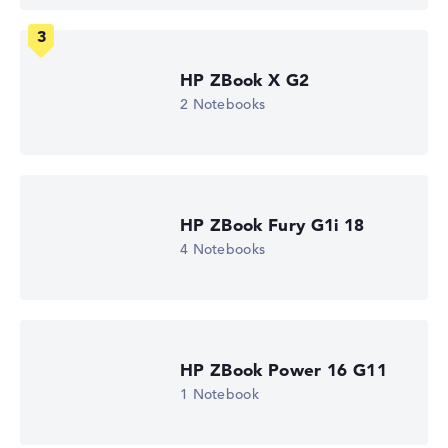
Wie wir testen und bewerten
HP ZBook X G2
2 Notebooks
Wir helfen dir, technische Daten von Notebooks leichter
zu vergleichen. Unser Test-Algorithmus analysiert die
Datenblätter tausender Notebooks automatisch –
basierend auf über 23 Jahren Erfahrung in der Notebook-
Kaufberatung.
HP ZBook Fury G1i 18
Die Gesamtnote
setzt sich aus drei Teilbewertungen
4 Notebooks
zusammen:
Leistung & Speicher (60%):
Prozessor 40%,
Grafikkarte 30%, RAM 15%, Speicher 15%
Mobilität (20%):
Akkulaufzeit 50%, Gewicht 35%,
Höhe 15%
HP ZBook Power 16 G11
Display (20%):
Auflösung 100%
1 Notebook
Wir arbeiten mit den offiziellen Herstellerangaben.
Fehlen Daten bei einzelnen Modellen, passen sich die