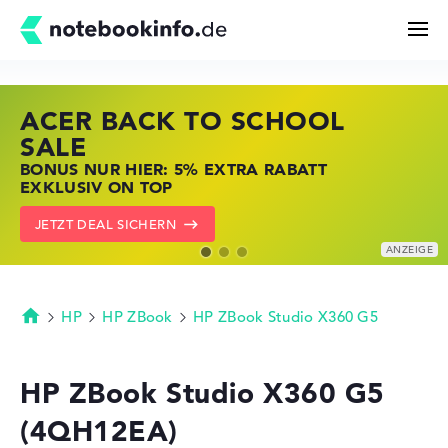
ACER BACK TO SCHOOL
HP STORE SSV DEALS
LENOVO LAPTOP DEALS
Suchen
SALE
JETZT ZUGREIFEN: NOTEBOOKS BEI HP
NOTEBOOKS BEI LENOVO JETZT
BONUS NUR HIER: 5% EXTRA RABATT
KRÄFTIG REDUZIERT
KRÄFTIG REDUZIERT
Konfigurator
EXKLUSIV ON TOP
ZU DEN HP ANGEBOTEN
LENOVO DEALS ZEIGEN
JETZT DEAL SICHERN
Kaufberatung
Technik & Wissen
HP
HP ZBook
HP ZBook Studio X360 G5
Startseite
Deals
HP ZBook Studio X360 G5
(4QH12EA)
Merkzettel