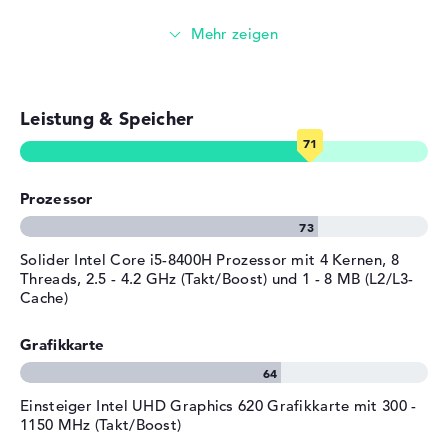
Windows 10 Betriebssystem und 3 Jahre Garantie
Kapazität
64 Wh
Streaming (Netflix, Spotify, etc.)
Auf diesem Modell wird Microsoft Windows 10
Professional (64 Bit) als Software-System ab Kauf
Allgemein
E-Mails, Office Apps
aufgefahren. Bei der Anschaffung dieses Modells seid ihr
Breite
36 cm
durch 3 Jahre Garantie auf der sicheren Seite.
Leistung & Speicher
Surfen im Internet
Tiefe
25,4 cm
Höhe
2,04 cm
Gewicht
2,26 kg
Prozessor
Material
Magnesium
Farbe
silber
Solider Intel Core i5-8400H Prozessor mit 4 Kernen, 8
Betriebssystem / Software
Threads, 2.5 - 4.2 GHz (Takt/Boost) und 1 - 8 MB (L2/L3-
Cache)
Bereitgestelltes
Microsoft Windows 10
Betriebssystem
Professional (64 Bit)
Grafikkarte
Herstellergarantie
Service & Support
3 Jahre Garantie
Einsteiger Intel UHD Graphics 620 Grafikkarte mit 300 -
1150 MHz (Takt/Boost)