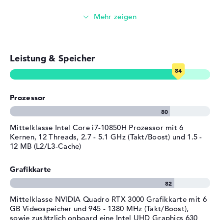
Slot, SmartCard-Lesegerät,
du Microsoft Windows 10 Professional for Workstations
spritzwassergeschützte
Besonders widerstandsfähig
(64 Bit) vorinstalliert mit im Pack dazu. Solltet ihr eine
Tastatur, TPM Embedded
Unannehmlichkeit mit dem HP ZBook Fury 17 G7
Security Chip 2.0
Foto- und Videoverwaltung
(119W3EA) haben, sollt ihr die 3 Jahre Garantie nutzen.
Sonstiges
Bang & Olufsen-Lautsprecher,
Leistung & Speicher
Videokonferenzen (0,9 MP Webcam)
Miracast, NVIDIA G-SYNC für
externe Displays, NVIDIA
Optimus, Raytracing
Streaming (Netflix, Spotify, etc.)
Stromversorgung
Prozessor
E-Mails, Office Apps
Akku
8 Zellen Lithium Polymer
Surfen im Internet
Mittelklasse Intel Core i7-10850H Prozessor mit 6
Kapazität
94 Wh
Kernen, 12 Threads, 2.7 - 5.1 GHz (Takt/Boost) und 1.5 -
Allgemein
12 MB (L2/L3-Cache)
Breite
39,84 cm
Grafikkarte
Tiefe
26,71 cm
Höhe
2,69 cm
Mittelklasse NVIDIA Quadro RTX 3000 Grafikkarte mit 6
Gewicht
2,97 kg
GB Videospeicher und 945 - 1380 MHz (Takt/Boost),
sowie zusätzlich onboard eine Intel UHD Graphics 630
Material
Aluminium