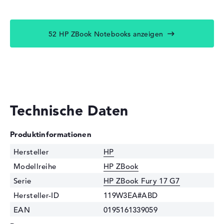
52 HP ZBook Notebooks anzeigen
Technische Daten
Produktinformationen
Hersteller
HP
Modellreihe
HP ZBook
Serie
HP ZBook Fury 17 G7
Hersteller-ID
119W3EA#ABD
EAN
0195161339059