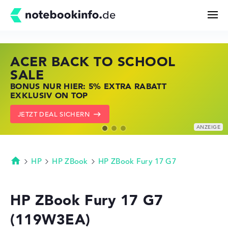
ACER BACK TO SCHOOL
HP STORE SSV DEALS
LENOVO LAPTOP DEALS
Suchen
SALE
JETZT ZUGREIFEN: NOTEBOOKS BEI HP
NOTEBOOKS BEI LENOVO JETZT
BONUS NUR HIER: 5% EXTRA RABATT
KRÄFTIG REDUZIERT
KRÄFTIG REDUZIERT
Konfigurator
EXKLUSIV ON TOP
ZU DEN HP ANGEBOTEN
LENOVO DEALS ZEIGEN
JETZT DEAL SICHERN
Kaufberatung
Technik & Wissen
HP
HP ZBook
HP ZBook Fury 17 G7
Startseite
Deals
HP ZBook Fury 17 G7
(119W3EA)
Merkzettel