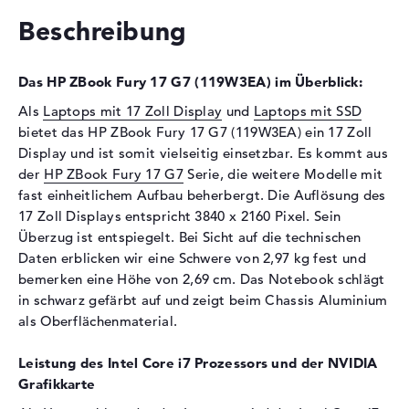
Installiert
32 GB
Beschreibung
Technologie
DDR4 SDRAM - PC4-21300 -
2666 MHz
Festplatte
Das HP ZBook Fury 17 G7 (119W3EA) im Überblick:
Festplatte
1 TB SSD
Als
Laptops mit 17 Zoll Display
und
Laptops mit SSD
bietet das HP ZBook Fury 17 G7 (119W3EA) ein 17 Zoll
Schnittstelle
PCIe
Display und ist somit vielseitig einsetzbar. Es kommt aus
Optische Speicher
der
HP ZBook Fury 17 G7
Serie, die weitere Modelle mit
fast einheitlichem Aufbau beherbergt. Die Auflösung des
Laufwerks-Typ
ohne Laufwerk
17 Zoll Displays entspricht 3840 x 2160 Pixel. Sein
Display
Überzug ist entspiegelt. Bei Sicht auf die technischen
Daten erblicken wir eine Schwere von 2,97 kg fest und
Display-Typ
17,3" TFT
bemerken eine Höhe von 2,69 cm. Das Notebook schlägt
Max. Auflösung
3840 x 2160
in schwarz gefärbt auf und zeigt beim Chassis Aluminium
Auflösungstyp
4K UHD
als Oberflächenmaterial.
Besonderheiten
Display, entspiegelt, LED-
Hintergrundbeleuchtung, IPS
Leistung des Intel Core i7 Prozessors und der NVIDIA
Panel
Grafikkarte
Kartenleser