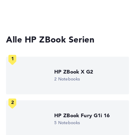
Keine Herstellerangaben zur Akkulaufzeit
Laptops mit 17 Zoll Display
Workstations
Gewicht
Akzeptables Gewicht mit 2,97 kg
Alle HP ZBook Serien
Höhe
Etwas größer mit 2,69 cm Höhe
HP ZBook X G2
2 Notebooks
Display
Auflösung
HP ZBook Fury G1i 16
5 Notebooks
Entspiegeltes 17,3 Zoll IPS-Display mit High-End-