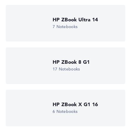
Fehlen Daten bei einzelnen Modellen, passen sich die
Gewichtungen automatisch an.
HP ZBook Ultra 14
Lob oder Kritik?
Wir freuen uns über dein Feedback
7 Notebooks
HP ZBook 8 G1
17 Notebooks
HP ZBook X G1 16
6 Notebooks