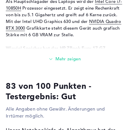
Als Hauptschlagader des Laptops wird der
Intel Core i7-
10850H
Prozessor eingesetzt. Er zeigt eine Rechenkraft
Unterstützte Flash-
SD-Kartenleser für Medien
von bis zu 5.1 Gigahertz und greift auf 6 Kerne zurück.
Speicherkarten
verschiedener Formate
Mit der Intel UHD Graphics 630 und der
NVIDIA Quadro
Audio
RTX 3000
Grafikkarte steht diesem Gerät auch grafisch
Stärke mit 6 GB VRAM zur Stelle.
Soundkarte
Audio by Bang & Olufen
ICEpower
Wieviel Speicher hat das HP ZBook Fury 17 G7
Mikrofon
vorhanden
(119W3EA)?
Webcam
Für den Arbeitsspeicher stehen insgesamt 32 GB bereit.
Sensorauflösung
0,9 MP
Dabei wird bekannter DDR4 SDRAM (PC4-21300 - 2666
MHz) Arbeitsspeicher verwendet. Wer sein Laptop
Eingabegeräte
83 von 100 Punkten -
erweitern will, kann dies bis maximal 128 GB erledigen.
Eingabegeräte
Multi-Touch-Trackpad,
Zudem ermöglicht das HP ZBook Fury 17 G7 (119W3EA)
Testergebnis: Gut
Tastatur
eine 1 TB SSD Festplatte für eure Daten.
Tastatur
Beleuchtet (hintergrund),
Alle Angaben ohne Gewähr. Änderungen und
Flüssigkeitsabweisend
Diese Schnittstellen und Funkverbindungen sind an
Irrtümer möglich.
Bord:
Netzwerk
Zu den signifikanten Ports des Notebooks gelten auch
Netzwerkkarte
Gigabit Ethernet