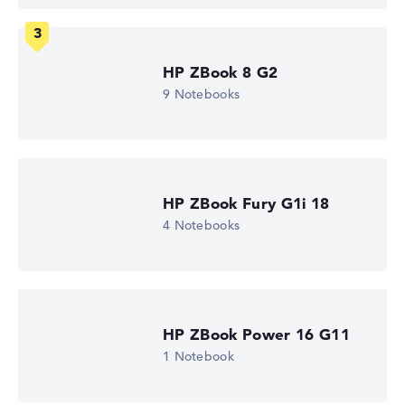
Auflösung von maximal 3840 x 2160
HP ZBook 8 G2
Wie wir testen und bewerten
9 Notebooks
Wir helfen dir, technische Daten von Notebooks leichter
zu vergleichen. Unser Test-Algorithmus analysiert die
Datenblätter tausender Notebooks automatisch –
basierend auf über 23 Jahren Erfahrung in der Notebook-
HP ZBook Fury G1i 18
Kaufberatung.
Die Gesamtnote
setzt sich aus drei Teilbewertungen
4 Notebooks
zusammen:
Leistung & Speicher (60%):
Prozessor 40%,
Grafikkarte 30%, RAM 15%, Speicher 15%
Mobilität (20%):
Akkulaufzeit 50%, Gewicht 35%,
HP ZBook Power 16 G11
Höhe 15%
1 Notebook
Display (20%):
Auflösung 100%
Wir arbeiten mit den offiziellen Herstellerangaben.