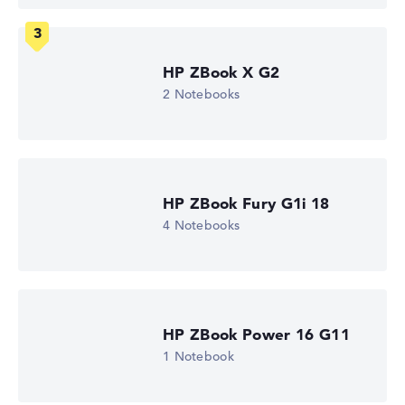
Entspiegeltes 14 Zoll IPS-Display mit solider Auflösung
von maximal 1920 x 1080
HP ZBook X G2
2 Notebooks
Wie wir testen und bewerten
Wir helfen dir, technische Daten von Notebooks leichter
zu vergleichen. Unser Test-Algorithmus analysiert die
Datenblätter tausender Notebooks automatisch –
basierend auf über 23 Jahren Erfahrung in der Notebook-
HP ZBook Fury G1i 18
Kaufberatung.
4 Notebooks
Die Gesamtnote
setzt sich aus drei Teilbewertungen
zusammen:
Leistung & Speicher (60%):
Prozessor 40%,
Grafikkarte 30%, RAM 15%, Speicher 15%
HP ZBook Power 16 G11
Mobilität (20%):
Akkulaufzeit 50%, Gewicht 35%,
Höhe 15%
1 Notebook
Display (20%):
Auflösung 100%