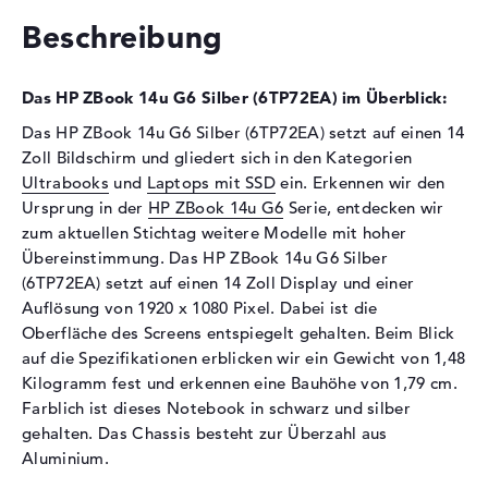
Festplatte
Beschreibung
Festplatte
512 GB SSD
Schnittstelle
PCIe
Das HP ZBook 14u G6 Silber (6TP72EA) im Überblick:
Optische Speicher
Das HP ZBook 14u G6 Silber (6TP72EA) setzt auf einen 14
Laufwerks-Typ
ohne Laufwerk
Zoll Bildschirm und gliedert sich in den Kategorien
Ultrabooks
und
Laptops mit SSD
ein. Erkennen wir den
Display
Ursprung in der
HP ZBook 14u G6
Serie, entdecken wir
Display-Typ
14" TFT
zum aktuellen Stichtag weitere Modelle mit hoher
Max. Auflösung
1920 x 1080
Übereinstimmung. Das HP ZBook 14u G6 Silber
(6TP72EA) setzt auf einen 14 Zoll Display und einer
Auflösungstyp
Full-HD
Auflösung von 1920 x 1080 Pixel. Dabei ist die
Besonderheiten
Display, entspiegelt, LED-
Oberfläche des Screens entspiegelt gehalten. Beim Blick
Hintergrundbeleuchtung, IPS
auf die Spezifikationen erblicken wir ein Gewicht von 1,48
Panel
Kilogramm fest und erkennen eine Bauhöhe von 1,79 cm.
Audio
Farblich ist dieses Notebook in schwarz und silber
gehalten. Das Chassis besteht zur Überzahl aus
Soundkarte
Audio by Bang & Olufen
Aluminium.
ICEpower