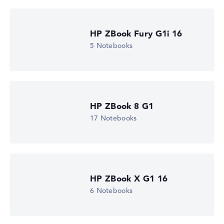
Wir arbeiten mit den offiziellen Herstellerangaben.
Fehlen Daten bei einzelnen Modellen, passen sich die
Gewichtungen automatisch an.
HP ZBook Fury G1i 16
5 Notebooks
Lob oder Kritik?
Wir freuen uns über dein Feedback
HP ZBook 8 G1
17 Notebooks
HP ZBook X G1 16
6 Notebooks