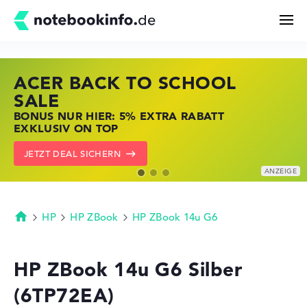
ACER BACK TO SCHOOL
HP STORE SSV DEALS
LENOVO LAPTOP DEALS
Suchen
SALE
JETZT ZUGREIFEN: NOTEBOOKS BEI HP
NOTEBOOKS BEI LENOVO JETZT
BONUS NUR HIER: 5% EXTRA RABATT
KRÄFTIG REDUZIERT
KRÄFTIG REDUZIERT
Konfigurator
EXKLUSIV ON TOP
ZU DEN HP ANGEBOTEN
LENOVO DEALS ZEIGEN
JETZT DEAL SICHERN
Kaufberatung
Technik & Wissen
HP
HP ZBook
HP ZBook 14u G6
Startseite
Deals
HP ZBook 14u G6 Silber
(6TP72EA)
Merkzettel