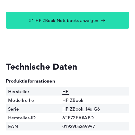
51 HP ZBook Notebooks anzeigen
Technische Daten
Produktinformationen
Hersteller
HP
Modellreihe
HP ZBook
Serie
HP ZBook 14u G6
Hersteller-ID
6TP72EA#ABD
EAN
0193905369997