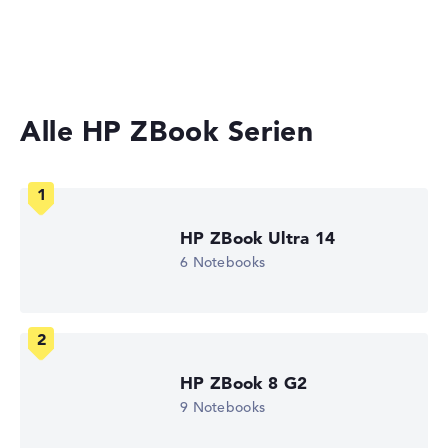
Lange Akkulaufzeit mit 14 Stunden (Laut
Workstations
Herstellerangaben)
Laptops mit 17 Zoll Display
Gewicht
Alle HP ZBook Serien
Besonders leichte 1,48 kg
Höhe
HP ZBook Ultra 14
Sehr schlank mit 1,79 cm Höhe
6 Notebooks
Display
HP ZBook 8 G2
Auflösung
9 Notebooks