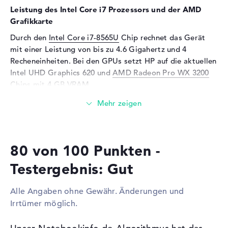
Mikrofon
vorhanden
Leistung des Intel Core i7 Prozessors und der AMD
Webcam
Grafikkarte
Sensorauflösung
0,9 MP
Durch den
Intel Core i7-8565U
Chip rechnet das Gerät
mit einer Leistung von bis zu 4.6 Gigahertz und 4
Eingabegeräte
Recheneinheiten. Bei den GPUs setzt HP auf die aktuellen
Eingabegeräte
Tastatur (Beleuchtet
Intel UHD Graphics 620 und
AMD Radeon Pro WX 3200
(hintergrund),
Chips mit 4 GB VRAM.
Flüssigkeitsabweisend),
Touchpad (Multi-Touch-
Wieviel Speicher hat das HP ZBook 14u G6 Silber
Trackpad), Touchscreen
(6TP72EA)?
(Multi-Touch)
Für den Arbeitsspeicher (RAM) stehen insgesamt 16
Netzwerk
80 von 100 Punkten -
Gigabyte bereit. Dabei wird aktueller DDR4 SDRAM
(PC4-19200 - 2400 MHz) Arbeitsspeicher eingebaut. Wer
Netzwerkkarte
Gigabit Ethernet
Testergebnis: Gut
(10/100/1000)
sein Laptop hochstufen will, kann dies bis maximal 32
GByte erledigen. Die Speichergröße dieses Modells steht
WLAN
802.11a, 802.11b, 802.11g,
Alle Angaben ohne Gewähr. Änderungen und
bei 512 GB SSD. In diesem Fall wird hier eine bekannte
802.11n, 802.11ac
Irrtümer möglich.
Festplatte installiert.
Bluetooth
Bluetooth 5
Erweiterung / Konnektivität