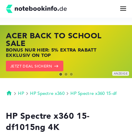
ACER BACK TO SCHOOL
HP STORE SSV DEALS
LENOVO LAPTOP DEALS
Suchen
SALE
JETZT ZUGREIFEN: NOTEBOOKS BEI HP
NOTEBOOKS BEI LENOVO JETZT
BONUS NUR HIER: 5% EXTRA RABATT
KRÄFTIG REDUZIERT
KRÄFTIG REDUZIERT
Konfigurator
EXKLUSIV ON TOP
ZU DEN HP ANGEBOTEN
LENOVO DEALS ZEIGEN
JETZT DEAL SICHERN
Kaufberatung
Technik & Wissen
HP
HP Spectre x360
HP Spectre x360 15-df
Startseite
Deals
HP Spectre x360 15-
df1015ng 4K
Merkzettel