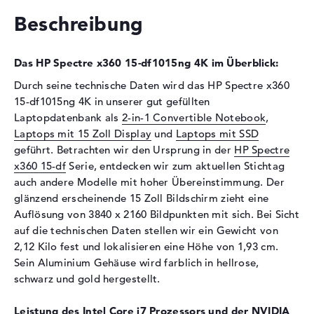
Technologie
DDR4 SDRAM - PC4-21300 -
Beschreibung
2666 MHz
Festplatte
Das HP Spectre x360 15-df1015ng 4K im Überblick:
Festplatte
2 TB SSD
Durch seine technische Daten wird das HP Spectre x360
Schnittstelle
PCIe
15-df1015ng 4K in unserer gut gefüllten
Laptopdatenbank als
2-in-1 Convertible Notebook
,
Optische Speicher
Laptops mit 15 Zoll Display
und
Laptops mit SSD
Laufwerks-Typ
ohne Laufwerk
geführt. Betrachten wir den Ursprung in der
HP Spectre
x360 15-df
Serie, entdecken wir zum aktuellen Stichtag
Display
auch andere Modelle mit hoher Übereinstimmung. Der
Display-Typ
15,6" TFT
glänzend erscheinende 15 Zoll Bildschirm zieht eine
Max. Auflösung
3840 x 2160
Auflösung von 3840 x 2160 Bildpunkten mit sich. Bei Sicht
auf die technischen Daten stellen wir ein Gewicht von
Auflösungstyp
4K UHD
2,12 Kilo fest und lokalisieren eine Höhe von 1,93 cm.
Besonderheiten
Multi-Touchscreen, glänzend,
Sein Aluminium Gehäuse wird farblich in hellrose,
randlos, Corning Gorilla
schwarz und gold hergestellt.
Glass NBT, AMOLED-Display
Kartenleser
Leistung des Intel Core i7 Prozessors und der NVIDIA