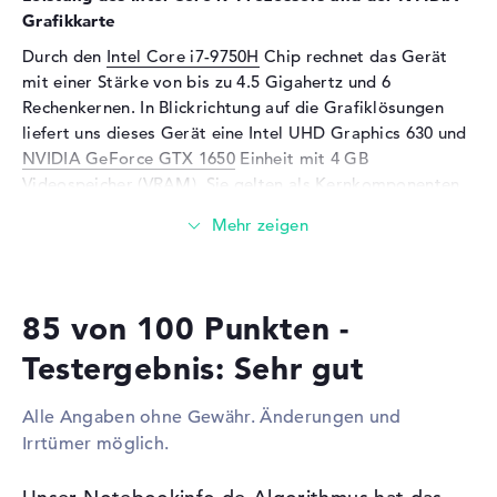
Grafikkarte
Unterstützte Flash-
microSD
Speicherkarten
Durch den
Intel Core i7-9750H
Chip rechnet das Gerät
mit einer Stärke von bis zu 4.5 Gigahertz und 6
Audio
Rechenkernen. In Blickrichtung auf die Grafiklösungen
Soundkarte
Audio by Bang & Olufen
liefert uns dieses Gerät eine Intel UHD Graphics 630 und
ICEpower
NVIDIA GeForce GTX 1650
Einheit mit 4 GB
Mikrofon
vorhanden
Videospeicher (VRAM). Sie gelten als Kernkomponenten
neben dem Rechnkern und Arbeitsspeicher.
Webcam
Sensorauflösung
2 MP
Wieviel Speicher hat das HP Spectre x360 15-df1015ng
4K?
Eingabegeräte
85 von 100 Punkten -
Der Arbeitsspeicher (RAM) ist mit 16 GB beziffert und
Eingabegeräte
Tastatur (Beleuchtet
setzt auf die DDR4 SDRAM (PC4-21300 - 2666 MHz)
(hintergrund)), Touchpad
Testergebnis: Sehr gut
Technik. Größtmöglich dürfen in diesem Modell 16 GByte
(Multi-Touch-Trackpad),
verbaut werden. Das HP Spectre x360 15-df1015ng 4K
Touchscreen (Multi-Touch)
Alle Angaben ohne Gewähr. Änderungen und
ermöglicht eine Festplatte Größe von 2 TB SSD.
Netzwerk
Irrtümer möglich.
Diese Schnittstellen und Funkverbindungen sind an
WLAN
802.11a, 802.11b, 802.11g,