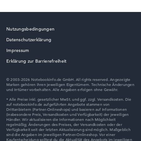
HP EliteBook
Glänzendes 15,6 Zoll Display mit High-End-Auflösung
von maximal 3840 x 2160
Nutzungsbedingungen
Wie wir testen und bewerten
Datenschutzerklärung
HP Essential
Wir helfen dir, technische Daten von Notebooks leichter
Impressum
zu vergleichen. Unser Test-Algorithmus analysiert die
Erklärung zur Barrierefreiheit
Datenblätter tausender Notebooks automatisch –
basierend auf über 23 Jahren Erfahrung in der Notebook-
Kaufberatung.
© 2003-2026 Notebookinfo.de GmbH. All rights reserved. Angezeigte
Die Gesamtnote
setzt sich aus drei Teilbewertungen
Marken gehören ihren jeweiligen Eigentümern. Technische Änderungen
HP ZBook
und Irrtümer vorbehalten. Alle Angaben erfolgen ohne Gewähr.
zusammen:
Leistung & Speicher (60%):
Prozessor 40%,
Grafikkarte 30%, RAM 15%, Speicher 15%
Mobilität (20%):
Akkulaufzeit 50%, Gewicht 35%,
Höhe 15%
HP HyperX OMEN
Display (20%):
Auflösung 100%