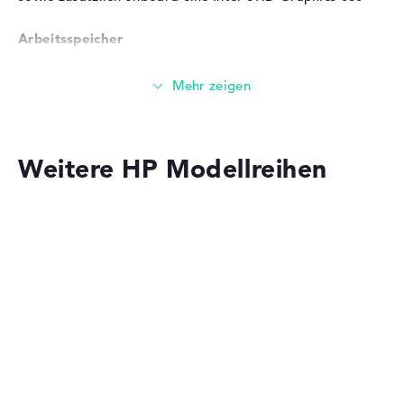
Herstellergarantie
Arbeitsspeicher
Service & Support
2 Jahre Pick-up & Return-
Service
Großer 16 GB (2 x 8 GB) Arbeitspeicher - DDR4 SDRAM -
PC4-21300 - 2666 MHz
Speicher
Weitere HP Modellreihen
Großer 2 TB SSD Speicher
Mobilität
HP OmniBook
Akkulaufzeit