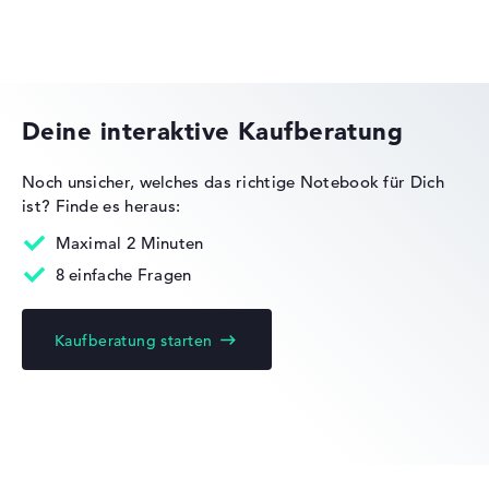
Lange Akkulaufzeit mit 10,75 Stunden (Laut
Herstellerangaben)
HP VICTUS
Gewicht
Deine interaktive Kaufberatung
Moderates Gewicht mit 2,12 kg
Noch unsicher, welches das richtige Notebook für Dich
Höhe
ist?
Finde es heraus:
HP OMEN
Maximal 2 Minuten
Schlank mit 1,93 cm Höhe
8 einfache Fragen
Kaufberatung starten
Display
HP ProBook
Auflösung