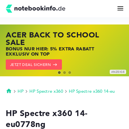
ACER BACK TO SCHOOL
HP STORE SSV DEALS
LENOVO LAPTOP DEALS
Suchen
SALE
JETZT ZUGREIFEN: NOTEBOOKS BEI HP
NOTEBOOKS BEI LENOVO JETZT
BONUS NUR HIER: 5% EXTRA RABATT
KRÄFTIG REDUZIERT
KRÄFTIG REDUZIERT
Konfigurator
EXKLUSIV ON TOP
ZU DEN HP ANGEBOTEN
LENOVO DEALS ZEIGEN
JETZT DEAL SICHERN
Kaufberatung
Technik & Wissen
HP
HP Spectre x360
HP Spectre x360 14-eu
Startseite
Deals
HP Spectre x360 14-
eu0778ng
Merkzettel