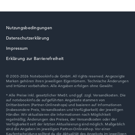
HP ZBook
entspiegeltes 14 Zoll Display und 120 Hz
Nutzungsbedingungen
Wie wir testen und bewerten
Datenschutzerklärung
Wir helfen dir, technische Daten von Notebooks leichter
HP ProBook
zu vergleichen. Unser Test-Algorithmus analysiert die
Impressum
Datenblätter tausender Notebooks automatisch –
Erklärung zur Barrierefreiheit
basierend auf über 23 Jahren Erfahrung in der Notebook-
Kaufberatung.
Die Gesamtnote
setzt sich aus drei Teilbewertungen
© 2003-2026 Notebookinfo.de GmbH. All rights reserved. Angezeigte
Marken gehören ihren jeweiligen Eigentümern. Technische Änderungen
zusammen:
HP HyperX OMEN
und Irrtümer vorbehalten. Alle Angaben erfolgen ohne Gewähr.
Leistung & Speicher (60%):
Prozessor 40%,
Grafikkarte 30%, RAM 15%, Speicher 15%
Mobilität (20%):
Akkulaufzeit 50%, Gewicht 35%,
Höhe 15%
Display (20%):
Auflösung 100%
HP Limited Edition
Wir arbeiten mit den offiziellen Herstellerangaben.