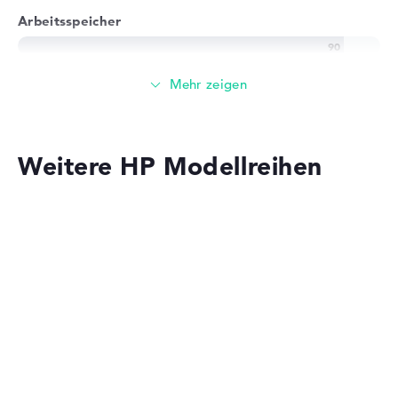
Arbeitsspeicher
Sehr großer 32 GB Arbeitspeicher - LPDDR5X - 6400
MHZ
Speicher
Weitere HP Modellreihen
Großer 2 TB SSD Speicher
Mobilität
HP OmniBook
Akkulaufzeit
Lange Akkulaufzeit mit 13 Stunden (Laut