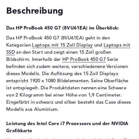
Festplatte
Beschreibung
Festplatte
512 GB SSD
Das HP ProBook 450 G7 (8VU61EA) im Überblick:
Schnittstelle
PCIe
2. Festplatte
1 GB - 5400 rpm
Das HP ProBook 450 G7 (8VU61EA) geht in den
Kategorien
Laptops mit 15 Zoll Display
und
Laptops mit
Schnittstelle (2.
Serial ATA
SSD
an den Start und zeigt einen 15 Zoll großen
Festplatte)
Bildschirm. Innerhalb der
HP ProBook 450 G7
Serie
Optische Speicher
befinden sich zudem weitere, verschiedenene Versionen
dieses Modells. Die Auflösung des 15 Zoll Displays
Laufwerks-Typ
ohne Laufwerk
entspricht 1920 x 1080 Bildelementen. Seine Oberfläche
Display
ist entspiegelt. Die Produktdaten nennen eine Schwere
von 2 Kilogramm bei einer Höhe von 1,9 Centimeter.
Display-Typ
15,6" TFT
Eingefärbt in schwarz und silber besteht das Case dieses
Max. Auflösung
1920 x 1080
Modells aus Aluminium.
Auflösungstyp
Full-HD
Besonderheiten
Display, entspiegelt, LED-
Leistung des Intel Core i7 Prozessors und der NVIDIA
Hintergrundbeleuchtung, IPS
Grafikkarte
Panel