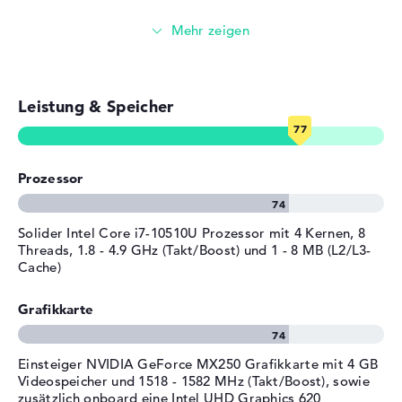
Wenn du dich zum Kauf dieses Notebooks entscheidest,
Sonstiges
NVIDIA Optimus
E-Mails, Office Apps
erhältst du Microsoft Windows 10 Professional (64 Bit)
Stromversorgung
vorinstalliert mit im Bundle dazu. Wenn technische
Surfen im Internet
Probleme nach dem Einkauf vorkommen sollten, seid ihr
Akku
3 Zellen Lithium Ionen
über die 3 Jahre Pick-up & Return-Service gut
Leistung & Speicher
Kapazität
45 Wh
ausgestattet.
Allgemein
Breite
36,49 cm
Prozessor
Tiefe
25,69 cm
Höhe
1,9 cm
Solider Intel Core i7-10510U Prozessor mit 4 Kernen, 8
Gewicht
2 kg
Threads, 1.8 - 4.9 GHz (Takt/Boost) und 1 - 8 MB (L2/L3-
Cache)
Material
Aluminium
Farbe
schwarz, silber
Grafikkarte
Betriebssystem / Software
Bereitgestelltes
Microsoft Windows 10
Einsteiger NVIDIA GeForce MX250 Grafikkarte mit 4 GB
Betriebssystem
Professional (64 Bit)
Videospeicher und 1518 - 1582 MHz (Takt/Boost), sowie
zusätzlich onboard eine Intel UHD Graphics 620