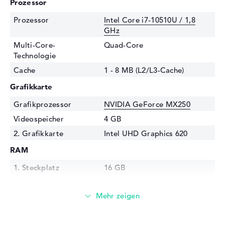
Prozessor
Prozessor
Intel Core i7-10510U / 1,8
GHz
Multi-Core-
Quad-Core
Technologie
Cache
1 - 8 MB (L2/L3-Cache)
Grafikkarte
Grafikprozessor
NVIDIA GeForce MX250
Videospeicher
4 GB
2. Grafikkarte
Intel UHD Graphics 620
RAM
1. Steckplatz
16 GB
2. Steckplatz
Frei
Installiert
16 GB
Technologie
DDR4 SDRAM - PC4-19200 -
2400 MHz