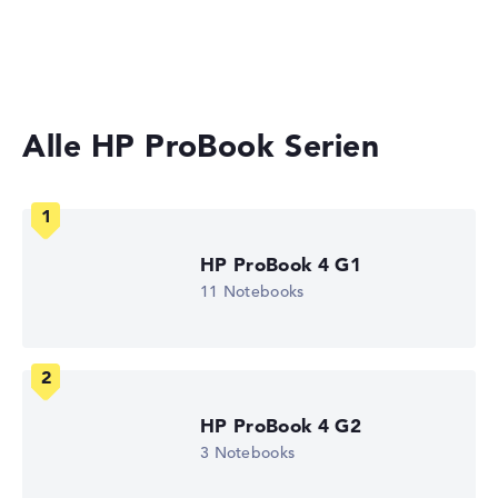
Keine Herstellerangaben zur Akkulaufzeit
2-in-1 Convertible Notebooks
Laptops mit 13 Zoll Display
Gewicht
Leicht mit 2 kg
Alle HP ProBook Serien
Höhe
Schlank mit 1,9 cm Höhe
HP ProBook 4 G1
11 Notebooks
Display
Auflösung
HP ProBook 4 G2
3 Notebooks
Entspiegeltes 15,6 Zoll IPS-Display mit solider Auflösung