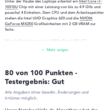
Unter der Haube des Laptops arbeitet ein
Intel Core i7-
Kartenleser
10510U
Chip mit einer Leistung von bis zu 4.9 GHz und
pauschal 4 Einheiten. Dem CPU und dem Arbeitsspeicher
Unterstützte Flash-
SDHC, SDXC, SD Memory
stehen die Intel UHD Graphics 620 und die
NVIDIA
Speicherkarten
Card
GeForce MX250
Grafikeinheiten mit 2 GB VRAM zur
Audio
Seite.
Soundkarte
onboard
Wieviel Speicher hat das HP ProBook 450 G7
Mikrofon
vorhanden
(8VU61EA)?
Webcam
Für den Arbeitsspeicher stehen insgesamt 16 GB zur
Sensorauflösung
0,9 MP
Verfügung. Dabei wird bekannter DDR4 SDRAM (PC4-
19200 - 2400 MHz) RAM eingebaut. Wer sein Notebook
Eingabegeräte
80 von 100 Punkten -
verbessern kann, kann dies bis maximal 32 GByte
Eingabegeräte
Tastatur (Beleuchtet
erledigen. Die Speicherkraft dieses Modells steht bei 513
Testergebnis: Gut
(hintergrund)), Touchpad
GB. In diesem Fall wird hier
installiert.
(Multi-Touch-Trackpad)
Alle Angaben ohne Gewähr. Änderungen und
Diese Schnittstellen und Funkverbindungen sind an
Netzwerk
Irrtümer möglich.
Bord:
Netzwerkkarte
Gigabit Ethernet
Wenn ihr das HP ProBook 450 G7 (8VU61EA) zudem
(10/100/1000)