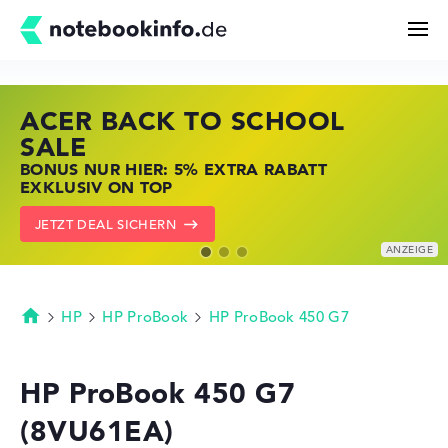
ACER BACK TO SCHOOL
HP STORE SSV DEALS
LENOVO LAPTOP DEALS
Suchen
SALE
JETZT ZUGREIFEN: NOTEBOOKS BEI HP
NOTEBOOKS BEI LENOVO JETZT
BONUS NUR HIER: 5% EXTRA RABATT
KRÄFTIG REDUZIERT
KRÄFTIG REDUZIERT
Konfigurator
EXKLUSIV ON TOP
ZU DEN HP ANGEBOTEN
LENOVO DEALS ZEIGEN
JETZT DEAL SICHERN
Kaufberatung
Technik & Wissen
HP
HP ProBook
HP ProBook 450 G7
Startseite
Deals
HP ProBook 450 G7
(8VU61EA)
Merkzettel