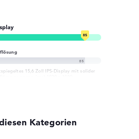
splay
flösung
tspiegeltes 15,6 Zoll IPS-Display mit solider
flösung von maximal 1920 x 1080
diesen Kategorien