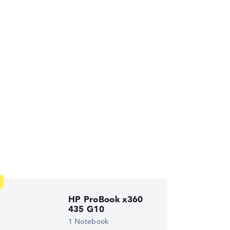
die Datenblätter tausender Notebooks
HP ProBook x360
435 G10
1 Notebook