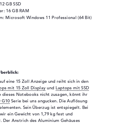
512 GB SSD
her: 16 GB RAM
m: Microsoft Windows 11 Professional (64 Bit)
berblick:
f eine 15 Zoll Anzeige und reiht sich in den
ops mit 15 Zoll Display
und
Laptops mit SSD
e dieses Notebooks nicht zusagen, könnt ihr
0 G10
Serie bei uns angucken. Die Auflösung
delementen. Sein Überzug ist entspiegelt. Bei
wir ein Gewicht von 1,79 kg fest und
er. Der Anstrich des Aluminium Gehäuses