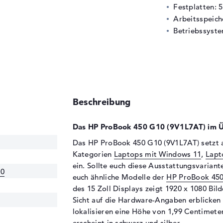
Festplatten: 
Arbeitsspeic
Betriebssyste
Beschreibung
Das HP ProBook 450 G10 (9V1L7AT) im Ü
Das HP ProBook 450 G10 (9V1L7AT) setzt au
Kategorien
Laptops mit Windows 11
,
Lapt
ein. Sollte euch diese Ausstattungsvariant
10
euch ähnliche Modelle der
HP ProBook 45
des 15 Zoll Displays zeigt 1920 x 1080 Bil
Sicht auf die Hardware-Angaben erblicken 
lokalisieren eine Höhe von 1,99 Centimet
erscheint in schwarz und silber.