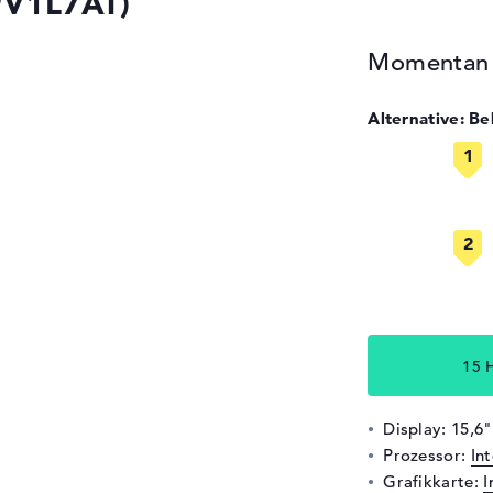
9V1L7AT)
Momentan n
Alternative: B
15 
Display: 15,6"
Prozessor:
In
Grafikkarte:
I