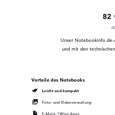
Optische Speicher
82 
Laufwerks-Typ
ohne Laufwerk
Display
A
Display-Typ
15,6" TFT
Unser Notebookinfo.de-A
Max. Auflösung
1920 x 1080
Auflösungstyp
und mit den technischen
Full-HD
Besonderheiten
Display, entspiegel
Hintergrundbeleuch
Panel, 45% NTSC
Audio
Soundkarte
Stereolautsprecher
Leicht und kompakt
Webcam
Sensorauflösung
5 MP
Foto- und Videoverwaltung
Eingabegeräte
E-Mails, Office Apps