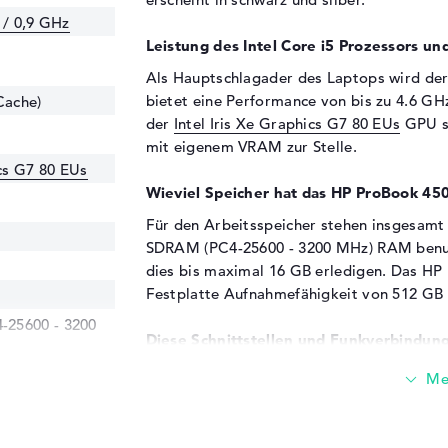
 / 0,9 GHz
Leistung des Intel Core i5 Prozessors und
Als Hauptschlagader des Laptops wird de
bietet eine Performance von bis zu 4.6 GH
Cache)
der
Intel Iris Xe Graphics G7 80 EUs
GPU st
mit eigenem VRAM zur Stelle.
ics G7 80 EUs
Wieviel Speicher hat das HP ProBook 4
Für den Arbeitsspeicher stehen insgesamt
SDRAM (PC4-25600 - 3200 MHz) RAM benutz
dies bis maximal 16 GB erledigen. Das HP
Festplatte Aufnahmefähigkeit von 512 GB
25600 - 3200
Diese Schnittstellen und Funkverbindung
Wenn ihr das HP ProBook 450 G10 (9V1L7AT)
über eine Vielzahl an Ports tun. Unter ande
(2x), DisplayPort über USB-C (2x) und HDM
sollt ihr simpel euer Notebook nachrüsten