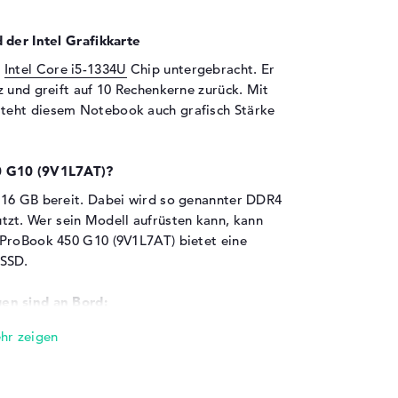
 der Intel Grafikkarte
r
Intel Core i5-1334U
Chip untergebracht. Er
z und greift auf 10 Rechenkerne zurück. Mit
eht diesem Notebook auch grafisch Stärke
50 G10 (9V1L7AT)?
 16 GB bereit. Dabei wird so genannter DDR4
t. Wer sein Modell aufrüsten kann, kann
 ProBook 450 G10 (9V1L7AT) bietet eine
 SSD.
en sind an Bord:
 nachträglich ausbauen wollt, könnt ihr die
rem via USB 3.1 - Typ A (2x), USB 3.1 - Typ C
I 2.1 (1x). Über die verbauten USB-Anschlüsse
. All-in-One Drucker, Touchpad oder