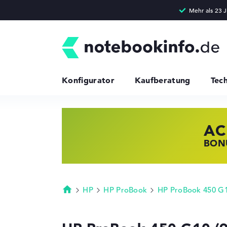
Konfigurator
Kaufberatung
Tec
AC
HP
LE
BONU
JETZ
NOTE
HP
HP ProBook
HP ProBook 450 G
Startseite