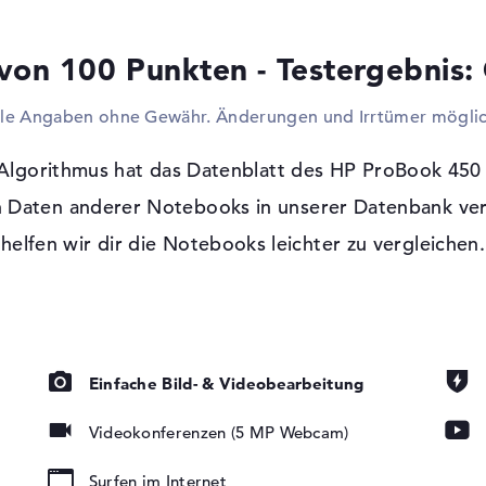
Controller? Einfach andocken und loslegen
Festplatte und Hubs nutzen oder einfach n
von 100 Punkten - Testergebnis:
darf selbstverständlich auch als Stand-PC
oder Beamer werden problemlos mit Beist
lle Angaben ohne Gewähr. Änderungen und Irrtümer möglic
Probleme gelangt ihr per Netzwerkkabel (
Web und in euer Netzwerk. Via 5.3 habt i
verbinden. Infolge der kompakten Maße wur
lgorithmus hat das Datenblatt des HP ProBook 450 
 Daten anderer Notebooks in unserer Datenbank ver
Windows 11 Betriebssystem und 1 Jahr 
t, LED-
helfen wir dir die Notebooks leichter zu vergleichen.
Wenn du dich zum Einkauf dieses Modells h
tung, IPS
Professional (64 Bit) vorinstalliert mit i
nach dem Einkauf vorkommen sollten, seid 
Einfache Bild- & Videobearbeitung
Videokonferenzen (5 MP Webcam)
Surfen im Internet