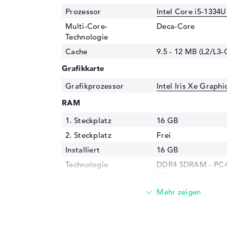
Prozessor
Intel Core i5-1334U
Multi-Core-
Deca-Core
Technologie
Cache
9.5 - 12 MB (L2/L3-
Grafikkarte
Grafikprozessor
Intel Iris Xe Graph
RAM
1. Steckplatz
16 GB
2. Steckplatz
Frei
Installiert
16 GB
Technologie
DDR4 SDRAM - PC4-
MHz
Festplatte
Festplatte
512 GB SSD
Schnittstelle
PCIe