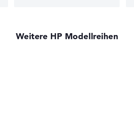
gaben. Fehlen Daten bei einzelnen Modellen, passen sich die Ge
 11
edback
Weitere HP Modellreihen
)
HP OmniBook
HP OMEN