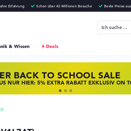
hnik & Wissen
Deals
ER BACK TO SCHOOL SALE
 STORE SSV DEALS
NOVO LAPTOP DEALS
S NUR HIER: 5% EXTRA RABATT EXKLUSIV ON 
T ZUGREIFEN: NOTEBOOKS BEI HP KRÄFTIG RED
BOOKS BEI LENOVO JETZT KRÄFTIG REDUZIERT
10