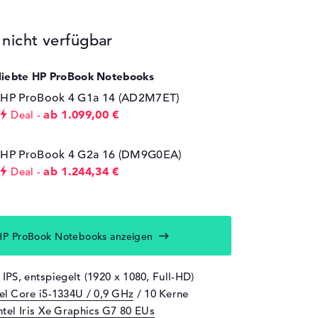
icht verfügbar
eliebte HP ProBook Notebooks
HP ProBook 4 G1a 14 (AD2M7ET)
ab 1.099,00 €
Deal
HP ProBook 4 G2a 16 (DM9G0EA)
ab 1.244,34 €
Deal
HP ProBook Notebooks anzeigen
 IPS, entspiegelt (1920 x 1080, Full-HD)
tel Core i5-1334U / 0,9 GHz
/ 10 Kerne
ntel Iris Xe Graphics G7 80 EUs