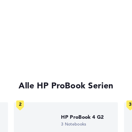
 Kensington
ssergeschützte
edded Security
nen
Alle HP ProBook Serien
ks leichter zu vergleichen. Unser Test-Algorithmus analysiert 
Erfahrung in der Notebook-Kaufberatung.
ertungen zusammen:
HP ProBook 4 G2
ium
3 Notebooks
, Grafikkarte 30%, RAM 15%, Speicher 15%
t 35%, Höhe 15%