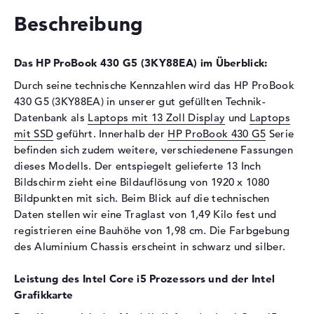
Schnittstelle
M.2-Standard
Beschreibung
Optische Speicher
Laufwerks-Typ
ohne Laufwerk
Das HP ProBook 430 G5 (3KY88EA) im Überblick:
Display
Durch seine technische Kennzahlen wird das HP ProBook
430 G5 (3KY88EA) in unserer gut gefüllten Technik-
Display-Typ
13,3" TFT
Datenbank als
Laptops mit 13 Zoll Display
und
Laptops
Max. Auflösung
1920 x 1080
mit SSD
geführt. Innerhalb der
HP ProBook 430 G5
Serie
Auflösungstyp
Full-HD
befinden sich zudem weitere, verschiedenene Fassungen
Besonderheiten
Display, entspiegelt, LED-
dieses Modells. Der entspiegelt gelieferte 13 Inch
Hintergrundbeleuchtung, IPS
Bildschirm zieht eine Bildauflösung von 1920 x 1080
Panel
Bildpunkten mit sich. Beim Blick auf die technischen
Daten stellen wir eine Traglast von 1,49 Kilo fest und
Kartenleser
registrieren eine Bauhöhe von 1,98 cm. Die Farbgebung
Unterstützte Flash-
SDHC, SDXC, SD Memory
des Aluminium Chassis erscheint in schwarz und silber.
Speicherkarten
Card
Leistung des Intel Core i5 Prozessors und der Intel
Audio
Grafikkarte
Soundkarte
HD-Audio mit DTS-