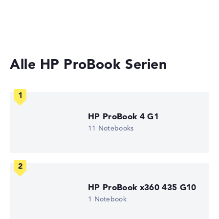
Laptops mit 13 Zoll Display
Gewicht
Laptops unter 1000 Euro
Besonders leichte 1,49 kg
Alle HP ProBook Serien
Höhe
Schlank mit 1,98 cm Höhe
HP ProBook 4 G1
11 Notebooks
Display
Auflösung
HP ProBook x360 435 G10
1 Notebook
Entspiegeltes 13,3 Zoll IPS-Display mit solider Auflösung
von maximal 1920 x 1080