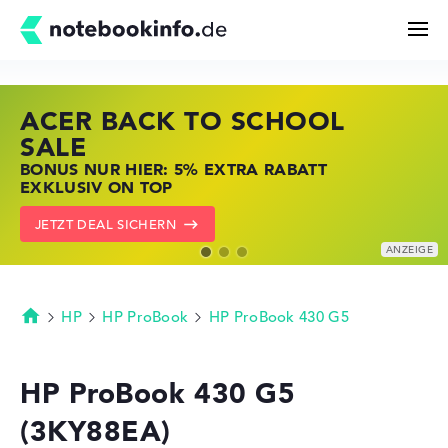
ACER BACK TO SCHOOL
HP STORE SSV DEALS
LENOVO LAPTOP DEALS
Suchen
SALE
JETZT ZUGREIFEN: NOTEBOOKS BEI HP
NOTEBOOKS BEI LENOVO JETZT
BONUS NUR HIER: 5% EXTRA RABATT
KRÄFTIG REDUZIERT
KRÄFTIG REDUZIERT
Konfigurator
EXKLUSIV ON TOP
ZU DEN HP ANGEBOTEN
LENOVO DEALS ZEIGEN
JETZT DEAL SICHERN
Kaufberatung
Technik & Wissen
HP
HP ProBook
HP ProBook 430 G5
Startseite
Deals
HP ProBook 430 G5
(3KY88EA)
Merkzettel