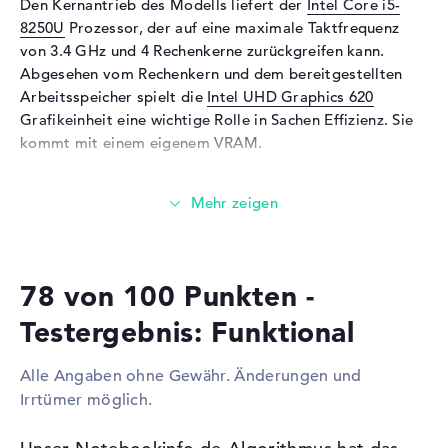
Den Kernantrieb des Modells liefert der
Intel Core i5-
Studiosound
8250U
Prozessor, der auf eine maximale Taktfrequenz
Mikrofon
vorhanden
von 3.4 GHz und 4 Rechenkerne zurückgreifen kann.
Webcam
Abgesehen vom Rechenkern und dem bereitgestellten
Arbeitsspeicher spielt die
Intel UHD Graphics 620
Sensorauflösung
0,9 MP
Grafikeinheit eine wichtige Rolle in Sachen Effizienz. Sie
Eingabegeräte
kommt mit einem eigenem VRAM.
Eingabegeräte
Tastatur (Beleuchtet
Wieviel Speicher hat das HP ProBook 430 G5
(hintergrund),
(3KY88EA)?
Flüssigkeitsabweisend),
Touchpad (Multi-Touch-
Der Arbeitsspeicher (RAM) ist mit 16 Gigabyte besetzt
Trackpad)
und kommt mit der DDR4 SDRAM (PC4-19200 - 2400
Netzwerk
78 von 100 Punkten -
MHz) Generation. Größtmöglich dürfen in diesem Modell
16 GB verbaut werden. Die 512 GB SSD Festplatte zeigt
Netzwerkkarte
Gigabit Ethernet
Testergebnis: Funktional
Geräumigkeit für eure persönlichen Dateien, Video-
(10/100/1000)
Aufnahmen, Songs und Bilder.
WLAN
802.11a, 802.11b, 802.11g,
Alle Angaben ohne Gewähr. Änderungen und
802.11n, 802.11ac
Irrtümer möglich.
Diese Schnittstellen und Funkverbindungen sind an
Bluetooth
Bluetooth 4.2
Bord: