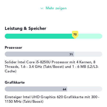
Windows 10 Betriebssystem und 1 Jahr Garantie
Tiefe
23,4 cm
Surfen im Internet
Auf diesem Laptop wird Microsoft Windows 10
Höhe
1,98 cm
Professional (64 Bit) als Betriebssystem ab Kauf
Gewicht
1,49 kg
aufgestellt. Sollten nach dem Kauf Komplikationen
Material
Aluminium
Leistung & Speicher
vorhanden sein, seid ihr über eine 1 Jahr Pick-up &
Farbe
schwarz, silber
Return-Service vom Produzenten abgesichert.
Betriebssystem / Software
Prozessor
Bereitgestelltes
Microsoft Windows 10
Betriebssystem
Professional (64 Bit)
Solider Intel Core i5-8250U Prozessor mit 4 Kernen, 8
Herstellergarantie
Threads, 1.6 - 3.4 GHz (Takt/Boost) und 1 - 6 MB (L2/L3-
Cache)
Service & Support
1 Jahr Pick-up & Return-
Service
Grafikkarte
Einsteiger Intel UHD Graphics 620 Grafikkarte mit 300 -
1150 MHz (Takt/Boost)