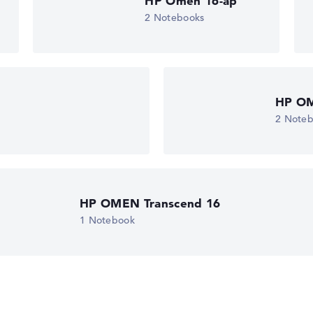
HP Omen 16-ap
ks leichter zu vergleichen. Unser Test-Algorithmus analysiert 
Erfahrung in der Notebook-Kaufberatung.
2 Notebooks
ertungen zusammen:
, Grafikkarte 30%, RAM 15%, Speicher 15%
t 35%, Höhe 15%
HP O
gaben. Fehlen Daten bei einzelnen Modellen, passen sich die Ge
2 Note
edback
HP OMEN Transcend 16
1 Notebook
 11 Home (64