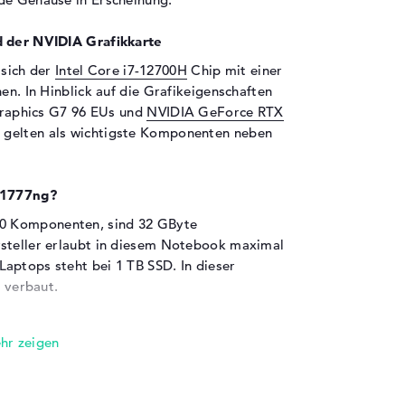
d der NVIDIA Grafikkarte
sich der
Intel Core i7-12700H
Chip mit einer
en. In Hinblick auf die Grafikeigenschaften
 Graphics G7 96 EUs und
NVIDIA GeForce RTX
e gelten als wichtigste Komponenten neben
k1777ng?
0 Komponenten, sind 32 GByte
rsteller erlaubt in diesem Notebook maximal
aptops steht bei 1 TB SSD. In dieser
e verbaut.
en sind an Bord:
m HP OMEN 17-ck1777ng über bekannte
anderem Thunderbolt 4 (1x), USB 3.2 - Typ A
 (1x) und Mini DisplayPort (1x). Die