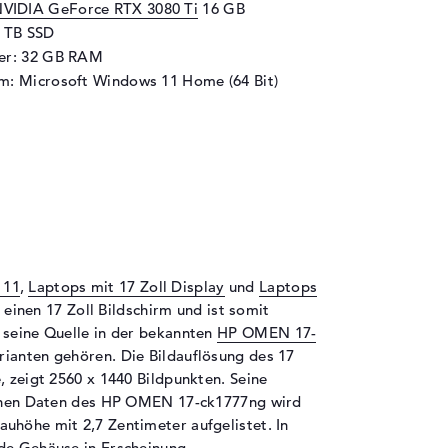
VIDIA GeForce RTX 3080 Ti
16 GB
1 TB SSD
her: 32 GB RAM
m: Microsoft Windows 11 Home (64 Bit)
:
 11
,
Laptops mit 17 Zoll Display
und
Laptops
inen 17 Zoll Bildschirm und ist somit
 seine Quelle in der bekannten
HP OMEN 17-
arianten gehören. Die Bildauflösung des 17
, zeigt 2560 x 1440 Bildpunkten. Seine
ischen Daten des HP OMEN 17-ck1777ng wird
uhöhe mit 2,7 Zentimeter aufgelistet. In
de Gehäuse in Erscheinung.