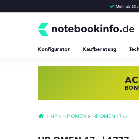
Konfigurator
Kaufberatung
Tec
AC
HP
LE
BONU
JETZ
NOTE
HP
HP OMEN
HP OMEN 17-ck
Startseite