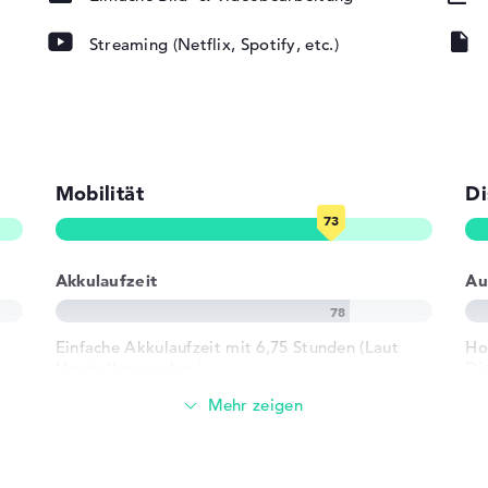
lufen ICEpower
Streaming (Netflix, Spotify, etc.)
Mobilität
Di
ad, Tastatur
rund)
Akkulaufzeit
Au
10/100/1000)
802.11ax,
Einfache Akkulaufzeit mit 6,75 Stunden (Laut
Ho
02.11n
Herstellerangaben)
Di
14
Gewicht
3 x USB 3.2 -
Akzeptables Gewicht mit 2,78 kg