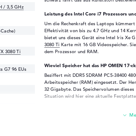
H / 3,5 GHz
Leistung des Intel Core i7 Prozessors un
Um die Rechenkraft des Laptops kümmert 
Effektivität von bis zu 4.7 GHz und 14 Kern
-Cache)
bietet uns dieses Gerät eine Intel Iris Xe
3080 Ti
Karte mit 16 GB Videospeicher. Si
X 3080 Ti
dem Prozessor und RAM.
Wieviel Speicher hat das HP OMEN 17-c
ics G7 96 EUs
Beziffert mit DDR5 SDRAM PC5-38400 480
Arbeitsspeicher (RAM) eingesetzt. Der He
32 Gigabyte. Das Speichervolumen dieses L
Situation wird hier eine aktuelle Festplatt
Diese Schnittstellen und Funkverbindung
8400 4800
Weiteres Komponenten kannst du mit de
Anschlüsse verbinden. Dazu gehören unter 
(3x), DisplayPort über USB-C (1x), HDMI 2.1