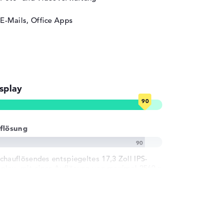
E-Mails, Office Apps
splay
flösung
chauflösendes entspiegeltes 17,3 Zoll IPS-
splay, mit einer Auflösung von maximal 2560 x
40 und 165 Hz