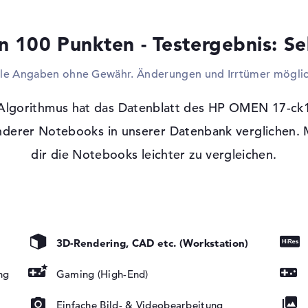
vorhandenen USB-Anschlüsse sorgen dafür,
weitere Laufwerken andocken könnt. Auch 
n 100 Punkten - Testergebnis: Se
oder Joysticks sind möglich. Ihr wollt eur
Kabel an einen Monitor, mächtigen TV oder
lle Angaben ohne Gewähr. Änderungen und Irrtümer möglic
kein Problem. Wenn ihr euch in Heimnetz
wollt, helfen euch dabei Netzwerkkabel (G
steht euch offen Zubehör wireless per Blu
lgorithmus hat das Datenblatt des HP OMEN 17-ck1
Tragbarkeit und die damit abhängige, ge
derer Notebooks in unserer Datenbank verglichen. M
kein optisches Lesegerät. Es muss zusätzl
dir die Notebooks leichter zu vergleichen.
Windows 11 Betriebssystem und 2 Jahre
Microsoft Windows 11 Home (64 Bit) ist 
t, LED-
installiert. Die Zeitdauer der Garantie b
tung, IPS Panel
3D-Rendering, CAD etc. (Workstation)
 Medien
mate
ng
Gaming (High-End)
Einfache Bild- & Videobearbeitung