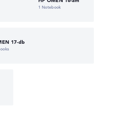
HP OMEN 16-am
die Datenblätter tausender Notebooks
1 Notebook
MEN 17-db
wichtungen automatisch an.
books