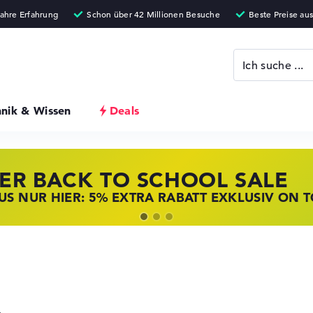
hnik & Wissen
Deals
ER BACK TO SCHOOL SALE
 STORE SSV DEALS
NOVO LAPTOP DEALS
S NUR HIER: 5% EXTRA RABATT EXKLUSIV ON 
T ZUGREIFEN: NOTEBOOKS BEI HP KRÄFTIG RED
BOOKS BEI LENOVO JETZT KRÄFTIG REDUZIERT