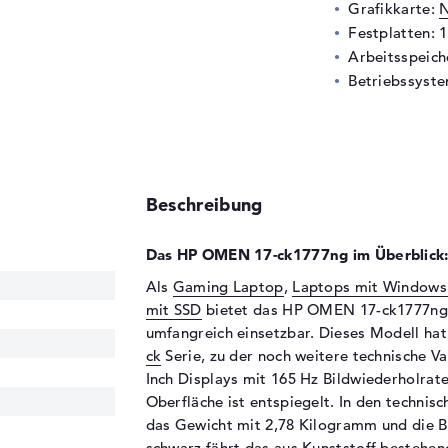
Grafikkarte:
N
Festplatten: 
Arbeitsspeic
Betriebssyste
Beschreibung
Das HP OMEN 17-ck1777ng im Überblick
Als
Gaming Laptop
,
Laptops mit Windows
mit SSD
bietet das HP OMEN 17-ck1777ng e
umfangreich einsetzbar. Dieses Modell hat
ck
Serie, zu der noch weitere technische V
Inch Displays mit 165 Hz Bildwiederholrate
Oberfläche ist entspiegelt. In den techn
das Gewicht mit 2,78 Kilogramm und die Ba
schwarz fährt das aus Kunststoff bestehen