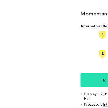
g
Momentan n
Alternative: B
10
Display: 17,3
Hz)
Prozessor:
In