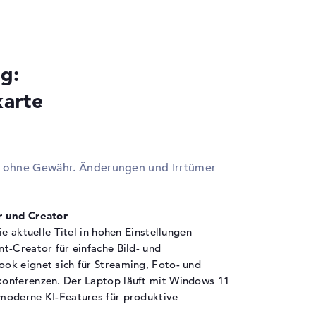
 - Typ C
x DisplayPort über USB-C, 1 x HDMI 2.1
 2-in-1 Audio Jack (Kopfhörer/Mikrofon)
 Ethernet - RJ-45
g:
karte
M Embedded Security Chip 2.0, Webcam-
deckung
ilot, dynamische Bildwiederholfrequenz, KI-
ip, Mehrfarbige Tastatur mit
en ohne Gewähr. Änderungen und Irrtümer
leuchtungseffekten, NVIDIA DLSS, NVIDIA G-
NC für externe Displays, NVIDIA Optimus,
tracing, Schnellladefunktion,
r und Creator
mperatursensor, WoL (Wake on Lan)
ie aktuelle Titel in hohen Einstellungen
t-Creator für einfache Bild- und
ok eignet sich für Streaming, Foto- und
ellen Li-Ion-Polymer
onferenzen. Der Laptop läuft mit Windows 11
 Wh
moderne KI-Features für produktive