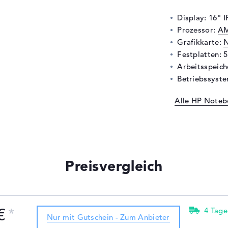
Display: 16" 
Prozessor:
AM
Grafikkarte:
N
Festplatten: 
Arbeitsspeic
Betriebssyste
Alle HP Noteb
Preisvergleich
€
4 Tage
Nur mit Gutschein - Zum Anbieter