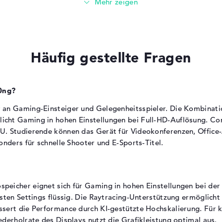
Für mobile Office-Arbeit und Websurfen ohne
Gaming geeignet
Gaming-Sessions reduzieren die Akkulaufzeit
deutlich und erfordern Netzbetrieb
ad, Tastatur
Die tatsächliche Laufzeit hängt von
rund)
Häufig gestellte Fragen
e
Nutzungsintensität und Display-Helligkeit ab
Gewicht
0ng?
 an Gaming-Einsteiger und Gelegenheitsspieler. Die Kombinat
Der Laptop wiegt 2,44 kg.
ht Gaming in hohen Einstellungen bei Full-HD-Auflösung. Conte
Für gelegentlichen Transport in Rucksack oder
PU. Studierende können das Gerät für Videokonferenzen, Offi
Tasche geeignet
onders für schnelle Shooter und E-Sports-Titel.
Das Gewicht liegt im typischen Bereich für 16-
Zoll-Gaming-Laptops
Studierende und mobile Gamer profitieren
von der noch vertretbaren Portabilität
eicher eignet sich für Gaming in hohen Einstellungen bei der
sten Settings flüssig. Die Raytracing-Unterstützung ermöglicht 
Abmessungen
sert die Performance durch KI-gestützte Hochskalierung. Für k
t
derholrate des Displays nutzt die Grafikleistung optimal aus.