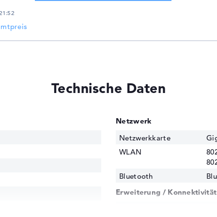
21:52
amtpreis
Technische Daten
Netzwerk
Netzwerkkarte
Gig
WLAN
802
80
Bluetooth
Blu
Erweiterung / Konnektivität
Schnittstellen
2 x