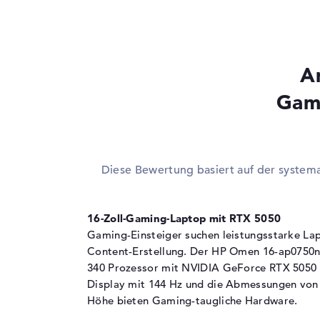
Prozessor
AMD Ryzen AI 5 34
Multi-Core-
Hexa-Core
Technologie
A
Cache
6 - 16 MB (L2/L3-Ca
Grafikkarte
Gami
Grafikprozessor
NVIDIA GeForce R
Videospeicher
8 GB
2. Grafikkarte
AMD Radeon 840M
Diese Bewertung basiert auf der system
RAM
1. Steckplatz
16 GB
16-Zoll-Gaming-Laptop mit RTX 5050
2. Steckplatz
Frei
Gaming-Einsteiger suchen leistungsstarke Lapt
Content-Erstellung. Der HP Omen 16-ap0750
Installiert
16 GB
340 Prozessor mit NVIDIA GeForce RTX 5050 G
Technologie
DDR5 - 5600 MHZ
Display mit 144 Hz und die Abmessungen von 
Festplatte
Höhe bieten Gaming-taugliche Hardware.