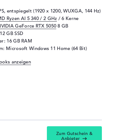
IPS, entspiegelt (1920 x 1200, WUXGA, 144 Hz)
D Ryzen AI 5 340 / 2 GHz
/ 6 Kerne
VIDIA GeForce RTX 5050
8 GB
512 GB SSD
her: 16 GB RAM
m: Microsoft Windows 11 Home (64 Bit)
ooks anzeigen
Zum Gutschein &
Anbieter