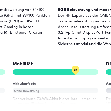
Breite
35
samtbewertung von 84/100
RGB-Beleuchtung und moder
Tiefe
26
te (GPU) mit 93/100 Punkten,
Der
HP
-Laptop aus der
OME
essor (CPU) mit 85/100
Tastaturbeleuchtung mit indiv
Höhe
2,
ht Gaming in hohen
Anschlussausstattung umfasst
Gewicht
2,4
g für Einsteiger-Creator.
3.2 Typ-C mit DisplayPort-Fu
Farbe / Design
Sh
für externe Displays erweite
Sicherheitsmodul und die We
Farbe
sc
Betriebssystem / Software
Bereitgestelltes
Mi
Mobilität
Di
Betriebssystem
t, LED-
Herstellergarantie
tung, IPS Panel, AMD
RGB
Service & Support
1 J
Akkulaufzeit
Au
Der verbaute 70-Wh-Akku bietet laut Hersteller
De
keine spezifischen Laufzeit-Angaben.
19