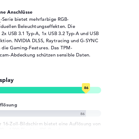
,8 cm
ne Anschlüsse
,9 cm
N
-Serie bietet mehrfarbige RGB-
iduellen Beleuchtungseffekten. Die
84 cm
 2x USB 3.1 Typ-A, 1x USB 3.2 Typ-A und USB
4 kg
nktion. NVIDIA DLSS, Raytracing und G-SYNC
adow Black
rn die Gaming-Features. Das TPM-
bcam-Abdeckung schützen sensible Daten.
hwarz
crosoft Windows 11 Home (64 Bit)
splay
ahr Garantie
flösung
r 16-Zoll-Bildschirm bietet eine Auflösung von
20 x 1200 Pixel im IPS-Panel.