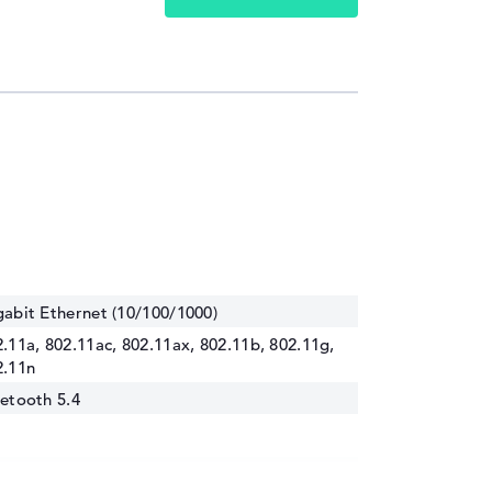
abit Ethernet (10/100/1000)
.11a, 802.11ac, 802.11ax, 802.11b, 802.11g,
2.11n
etooth 5.4
 USB 3.1 - Typ A, 1 x USB 3.2 - Typ A, 1 x USB