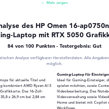
3.2
0 / 2 GHz
Video
1 
Audio
1 x
Netzwerk
1 x
nalyse des HP Omen 16-ap0750n
che)
Verschiedenes
ng-Laptop mit RTX 5050 Grafik
Integrierte Sicherheit
TP
TX 5050
Ab
84 von 100 Punkten - Testergebnis: Gut
Sonstiges
Cop
Ch
atischen Analyse verfügbarer Herstellerdaten. Alle Angab
Be
möglich.
SY
Ray
Gaming-Laptop für Einsteige
Te
ops für aktuelle Titel und
Ideal für Gaming-Einsteiger, d
Stromversorgung
ng kombiniert AMD Ryzen AI 5
spielen möchten, sowie Conten
rafikkarte. Das 16-Zoll-
Videobearbeitung. Das Notebo
Akku
4 Z
35,8 x 26,9 cm bei 2,84 cm
Videoverwaltung sowie Videok
Kapazität
70
Home und bietet mit Copilot 
Workflows.
Allgemein