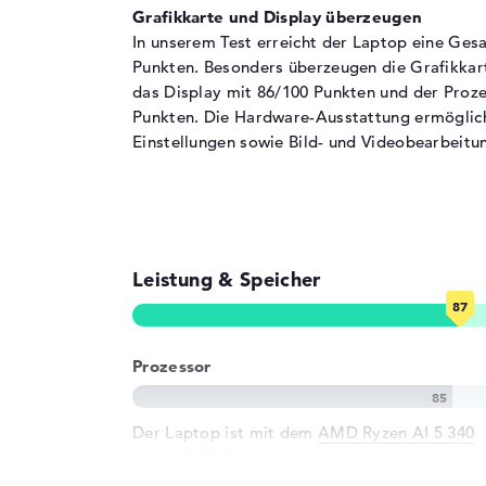
Festplatte
512 GB SSD
Grafikkarte und Display überzeugen
Schnittstelle
PCIe
In unserem Test erreicht der Laptop eine Ge
Punkten. Besonders überzeugen die Grafikkar
Optische Speicher
das Display mit 86/100 Punkten und der Proz
Laufwerks-Typ
ohne Laufwerk
Punkten. Die Hardware-Ausstattung ermöglic
Display
Einstellungen sowie Bild- und Videobearbeitun
Display-Typ
16" TFT
Max. Auflösung
1920 x 1200
Auflösungstyp
WUXGA
Bildwiederholrate
144 Hz
Leistung & Speicher
Besonderheiten
Display, entspiegel
Hintergrundbeleuch
FreeSync, 62,5% s
Prozessor
Audio
Soundkarte
DTS X: Ultra Audio
Der Laptop ist mit dem
AMD Ryzen AI 5 340
ausgestattet.
Webcam