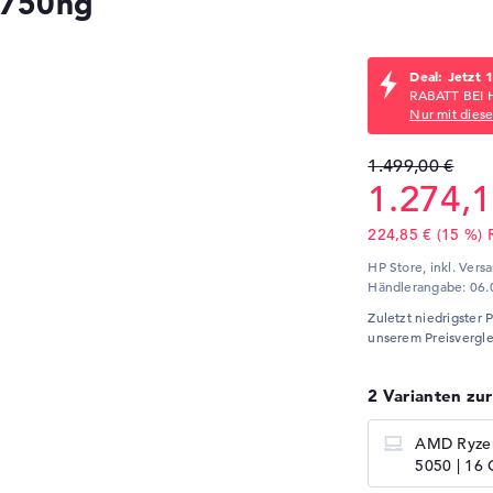
0750ng
Deal: Jetzt 
RABATT BEI H
Nur mit dies
1.499,00 €
1.274,1
224,85 € (15 %)
HP Store, inkl. Vers
Händlerangabe:
06.
Zuletzt niedrigster 
unserem Preisvergle
2 Varianten zu
AMD Ryzen
5050 | 16 