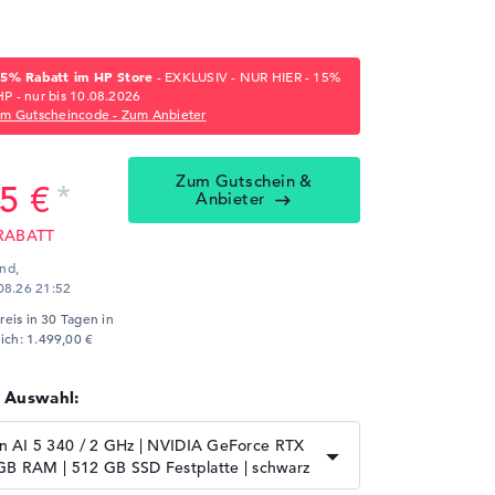
15% Rabatt im HP Store
- EXKLUSIV - NUR HIER - 15%
P - nur bis 10.08.2026
em Gutscheincode - Zum Anbieter
Zum Gutschein &
5 €
Anbieter
 RABATT
and,
08.26 21:52
Preis in 30 Tagen in
ich: 1.499,00 €
r Auswahl:
 AI 5 340 / 2 GHz | NVIDIA GeForce RTX
GB RAM | 512 GB SSD Festplatte | schwarz