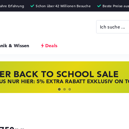
hnik & Wissen
Deals
ER BACK TO SCHOOL SALE
 STORE SSV DEALS
NOVO LAPTOP DEALS
S NUR HIER: 5% EXTRA RABATT EXKLUSIV ON 
T ZUGREIFEN: NOTEBOOKS BEI HP KRÄFTIG RED
BOOKS BEI LENOVO JETZT KRÄFTIG REDUZIERT