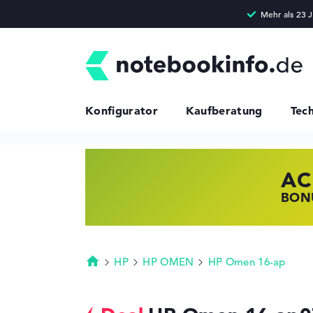
Konfigurator
Kaufberatung
Tec
AC
HP
LE
BONU
JETZ
NOTE
HP
HP OMEN
HP Omen 16-ap
Startseite