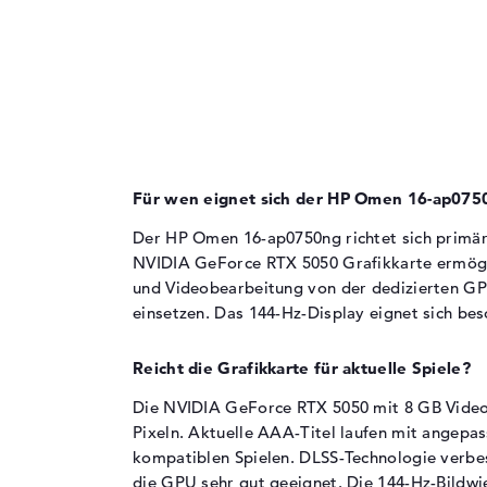
6 Kerne mit Taktfrequenz von 2 bis 4,8 GHz
Sensorauflösung
2 MP
(Boost)
Eingabegeräte
Für Gaming-Szenarien und parallele
Anwendungen wie Streaming während des
Eingabegeräte
Multi-Touch-Trackp
Spielens geeignet
Tastatur
Beleuchtet (hinterg
Der integrierte KI-Chip unterstützt modern
Workloads und Content-Erstellung
Grafikkarte
Für wen eignet sich der HP Omen 16-ap075
Der HP Omen 16-ap0750ng richtet sich primär
NVIDIA GeForce RTX 5050 Grafikkarte ermöglic
Die
NVIDIA GeForce RTX 5050
übernimmt die
Grafikberechnung.
und Videobearbeitung von der dedizierten G
einsetzen. Das 144-Hz-Display eignet sich bes
8 GB GDDR6-Videospeicher für aktuelle
Gaming-Titel
Reicht die Grafikkarte für aktuelle Spiele?
Der Grafikchip ermöglicht Raytracing und
DLSS-Technologie für verbesserte
Die NVIDIA GeForce RTX 5050 mit 8 GB Videosp
Performance
Pixeln. Aktuelle AAA-Titel laufen mit angepas
Zusätzlich ist die
AMD Radeon 840M
als
kompatiblen Spielen. DLSS-Technologie verbes
zweite GPU für Energiespar-Modi integrier
die GPU sehr gut geeignet. Die 144-Hz-Bildwie