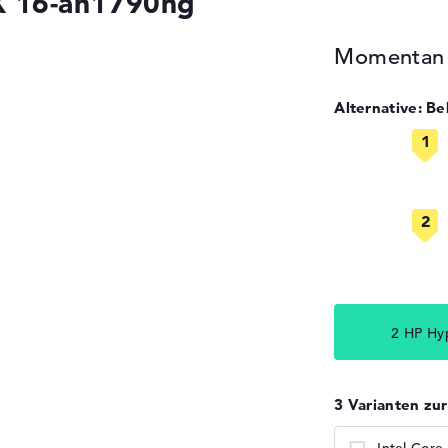
 16-ah1790ng
Momentan n
Alternative: 
2 HP Hy
3 Varianten zu