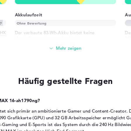
Blue Light, VRR
Herstellergarantie
Akkulaufzeit
Au
Service & Support
2 
0HX
Der verbaute 83-Wh-Akku bietet keine
De
Herstellerangaben zur Laufzeit.
25
5,5
Für Gaming-Laptops dieser Leistungsklasse
sind 2-4 Stunden bei Gaming-Nutzung
realistisch
ad, Tastatur
en
Office-Anwendungen und Websurfen
rund)
ermöglichen längere Laufzeiten
Häufig gestellte Fragen
Die tatsächliche Laufzeit hängt stark von
Nutzungsintensität, Display-Helligkeit und
aktivierten Gaming-Features ab
 MAX 16-ah1790ng?
Gewicht
 sich primär an ambitionierte Gamer und Content-Creator. Di
90 Grafikkarte (GPU) und 32 GB Arbeitsspeicher ermöglicht G
Der Laptop wiegt 2,97 kg.
R-Gaming und E-Sports ist das System durch die 240 Hz Bildwie