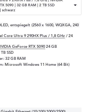
 Ultra 9 290HX Plus / 1,8 GHz | NVIDIA
TX 5090 | 32 GB RAM | 2 TB SSD
 | schwarz
OLED, entspiegelt (2560 x 1600, WQXGA, 240
tel Core Ultra 9 290HX Plus / 1,8 GHz
/ 24
VIDIA GeForce RTX 5090
24 GB
2 TB SSD
her: 32 GB RAM
m: Microsoft Windows 11 Home (64 Bit)
 Gigabit Ethernet (10/100/1000/2500)