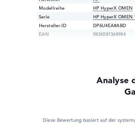
Modellreihe
HP HyperX OMEN
Serie
HP HyperX OMEN 
Hersteller-ID
DP6U4EA#ABD
EAN
0826581368984
Prozessor
Prozessor
Intel Core Ultra 9 
Multi-Core-
Tetracosa-Core
Technologie
Analyse
Cache
40 - 36 MB (L2/L3-
Grafikkarte
Ga
Grafikprozessor
NVIDIA GeForce R
Videospeicher
24 GB
2. Grafikkarte
Intel Xe 4C-iGPU 2
Diese Bewertung basiert auf der system
RAM