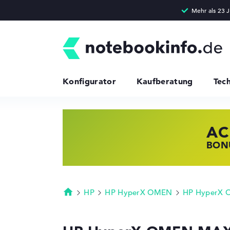
Konfigurator
Kaufberatung
Tec
AC
HP
LE
BONU
JETZ
NOTE
HP
HP HyperX OMEN
HP HyperX 
Startseite