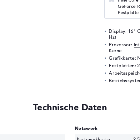
Intel Core
GeForce R
Festplatte
Display: 16" 
Hz)
Prozessor:
In
Kerne
Grafikkarte:
N
Festplatten: 
Arbeitsspeic
Betriebssyste
Technische Daten
Netzwerk
Netzwerkkarte
2,5