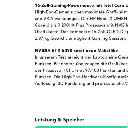
1. Steckplatz
16 GB
16-Zoll-Gaming-Powerhouse mit Intel Core U
2. Steckplatz
16 GB
High-End-Gamer suchen maximale Grafikleistu
und VR-Anwendungen. Der HP HyperX OMEN M
Installiert
32 GB
Core Ultra 9 290HX Plus Prozessor mit NVID
Technologie
DDR5 - 5600 MHZ
Grafikkarte. Das kompakte 16-Zoll-OLED-Dis
Festplatte
2,97 kg Gewicht ermöglicht Gaming-Sessions 
Festplatte
2 TB SSD
NVIDIA RTX 5090 setzt neue Maßstäbe
Schnittstelle
PCIe
In unserem Test erreicht der Laptop eine Ge
Punkten. Besonders überzeugen die Grafikkar
Optische Speicher
der Prozessor (CPU) mit 97/100 Punkten und 
Laufwerks-Typ
ohne Laufwerk
Punkten. Die High-End-Hardware-Konfigurati
Display
Auflösung, 3D-Rendering und professionelle 
Display-Typ
16" TFT
Max. Auflösung
2560 x 1600
Auflösungstyp
WQXGA
Bildwiederholrate
240 Hz
Leistung & Speicher
Besonderheiten
Display, entspiege