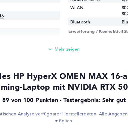
WLAN
802
80
16
Bluetooth
Blu
Erweiterung / Konnektivität
Schnittstellen
2 x
Video
2 
290HX Plus / 1,8 GHz
2.1
Audio
1 x
Netzwerk
1 x
 des HP HyperX OMEN MAX 16-a
Cache)
Verschiedenes
ming-Laptop mit NVIDIA RTX 5
Integrierte Sicherheit
Ge
TX 5090
Ch
89 von 100 Punkten - Testergebnis: Sehr gut
Zubehör
Net
,0 GHz
atischen Analyse verfügbarer Herstellerdaten. Alle Angab
Sonstiges
KI-
Be
möglich.
SY