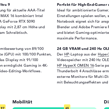
NVI
ltra 9
Perfekt für High-End-Gamer 
Te
ng für aktuelle AAA-Titel
Ideal für ambitionierte Gamer,
AX 16 kombiniert Intel
Einstellungen spielen wollen,
Stromversorgung
IA GeForce RTX 5090
Notebook eignet sich für ansp
Akku
6 Z
play mit 2,87 cm Höhe und
Blender und Adobe Premiere 
Kapazität
83
am Schreibtisch.
und bietet Gaming-optimiert
maximale Performance.
Allgemein
samtbewertung von 89/100
24 GB VRAM und 240 Hz OLE
Breite
35
te (GPU) mit 100/100 Punkten,
Der
HP
-Laptop aus der
Hype
Tiefe
26
das Display mit 91/100
Videospeicher mit 240 Hz OLED
Höhe
2,
on ermöglicht Gaming in 4K-
HP HyperX OMEN 16
-Serie p
Gewicht
2,9
Video-Editing-Workflows.
Thunderbolt 4 Anschlüsse erm
externe Monitore für Multi-D
Farbe / Design
Sh
mit Beleuchtungseffekten und 
Farbe
sc
Betriebssystem / Software
Bereitgestelltes
Mi
Mobilität
Di
Betriebssystem
lt, OLED-Display, HDR,