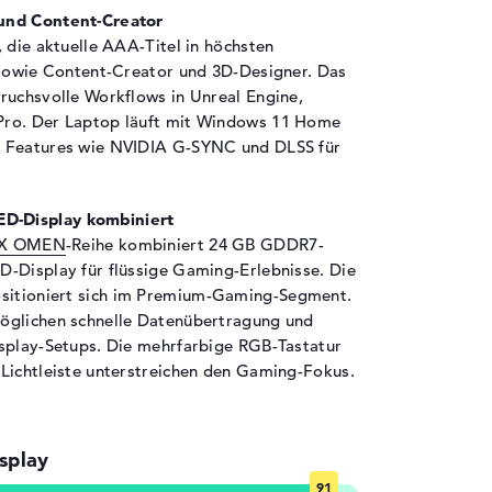
DIA Studio, Raytracing, Schnellladefunktion,
und Content-Creator
mperatursensor
 die aktuelle AAA-Titel in höchsten
 sowie Content-Creator und 3D-Designer. Das
ruchsvolle Workflows in Unreal Engine,
ellen Li-Ion-Polymer
Pro. Der Laptop läuft mit Windows 11 Home
 Wh
e Features wie NVIDIA G-SYNC und DLSS für
D-Display kombiniert
,65 cm
rX OMEN
-Reihe kombiniert 24 GB GDDR7-
,9 cm
-Display für flüssige Gaming-Erlebnisse. Die
87 cm
ositioniert sich im Premium-Gaming-Segment.
7 kg
öglichen schnelle Datenübertragung und
isplay-Setups. Die mehrfarbige RGB-Tastatur
adow Black
Lichtleiste unterstreichen den Gaming-Fokus.
hwarz
crosoft Windows 11 Home (64 Bit)
splay