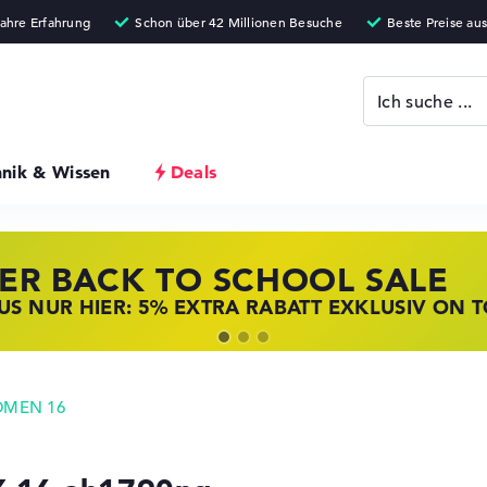
hnik & Wissen
Deals
ER BACK TO SCHOOL SALE
 STORE SSV DEALS
NOVO LAPTOP DEALS
S NUR HIER: 5% EXTRA RABATT EXKLUSIV ON 
T ZUGREIFEN: NOTEBOOKS BEI HP KRÄFTIG RED
BOOKS BEI LENOVO JETZT KRÄFTIG REDUZIERT
OMEN 16