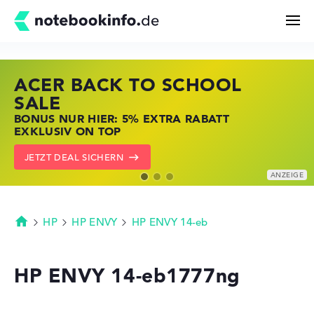
ACER BACK TO SCHOOL
HP STORE SSV DEALS
LENOVO LAPTOP DEALS
Suchen
SALE
JETZT ZUGREIFEN: NOTEBOOKS BEI HP
NOTEBOOKS BEI LENOVO JETZT
BONUS NUR HIER: 5% EXTRA RABATT
KRÄFTIG REDUZIERT
KRÄFTIG REDUZIERT
Konfigurator
EXKLUSIV ON TOP
ZU DEN HP ANGEBOTEN
LENOVO DEALS ZEIGEN
JETZT DEAL SICHERN
Kaufberatung
Technik & Wissen
HP
HP ENVY
HP ENVY 14-eb
Startseite
Deals
HP ENVY 14-eb1777ng
Merkzettel