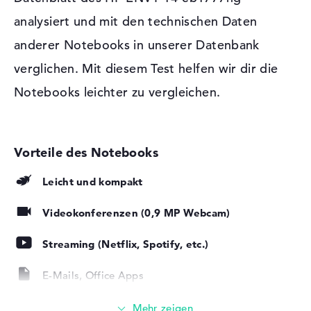
Video
1 x DisplayPort über USB-C, 1
vorhandenen USB-Schnittstellen sorgen dafür, dass ihr
analysiert und mit den technischen Daten
x HDMI 2.0
schnell Sticks, Adapter, Kameras oder weitere SSDs
anderer Notebooks in unserer Datenbank
Audio
1 x 2-in-1 Audio Jack
anschließen müsst. Auch Eingabegeräte wie Touchpads,
(Kopfhörer/Mikrofon)
Controller oder Gamepads sind möglich. Ihr wollt euer
verglichen. Mit diesem Test helfen wir dir die
Blickfeld erhöhen und das Modell via Kabel an einen
Verschiedenes
Notebooks leichter zu vergleichen.
Monitor, mächtigen Fernseher oder vielleicht einen
Integrierte Sicherheit
Fingerprint Reader
Projektor installieren? Auch das ist prolemlos möglich.
Um Platz im Chassis zu sparen, wird in diesem Produkt
Sonstiges
Miracast, NVIDIA G-SYNC für
externe Displays, NVIDIA
kein CD-Lesegerät eingebaut.
Optimus, Raytracing,
Schnellladefunktion,
Windows 11 Betriebssystem und 2 Jahre Garantie
Leicht und kompakt
Temperatursensor
Als System erscheint Microsoft Windows 11 Home (64
Stromversorgung
Bit) zur Bereitschaft. Beim Kauf dieses Modells seid ihr
Videokonferenzen (0,9 MP Webcam)
durch 2 Jahre Pick-up & Return-Service auf der sicheren
Akku
4 Zellen Lithium Ionen
Seite.
Streaming (Netflix, Spotify, etc.)
Kapazität
63,3 Wh
Betriebszeit (bis zu)
9 Std.
E-Mails, Office Apps
Allgemein
Surfen im Internet