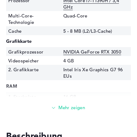
Prozessor
Intel Core i7-11390H / 3,4
GHz
Multi-Core-
Quad-Core
Technologie
Cache
5 - 8 MB (L2/L3-Cache)
Grafikkarte
Grafikprozessor
NVIDIA GeForce RTX 3050
Videospeicher
4 GB
2. Grafikkarte
Intel Iris Xe Graphics G7 96
EUs
RAM
1. Steckplatz
16 GB
Installiert
16 GB
Technologie
DDR4 SDRAM - PC4-25600 -
3200 MHz
Festplatte
Beschreibung