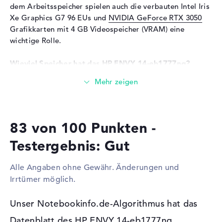
ICEpower
dem Arbeitsspeicher spielen auch die verbauten Intel Iris
Xe Graphics G7 96 EUs und
NVIDIA GeForce RTX 3050
Mikrofon
vorhanden
Grafikkarten mit 4 GB Videospeicher (VRAM) eine
Webcam
wichtige Rolle.
Sensorauflösung
0,9 MP
Wieviel Speicher hat das HP ENVY 14-eb1777ng?
Eingabegeräte
Das HP ENVY 14-eb1777ng setzt auf einen 16 GByte
Eingabegeräte
Multi-Touch-Trackpad,
stattlichen DDR4 SDRAM (PC4-25600 - 3200 MHz)
Tastatur
Arbeitsspeicher. EinAufstocken des Arbeitsspeichers ist
Tastatur
Beleuchtet (hintergrund)
auf maximal 16 GB aufrüstbar. Wichtige Ordner,
83 von 100 Punkten -
Dokumente, Video-Aufnahmen und Abbildungen sichert
Netzwerk
ihr auf der vorhandenen 1 TB SSD Festplatte.
Testergebnis: Gut
WLAN
802.11a, 802.11ac, 802.11ax,
802.11b, 802.11g, 802.11n
Diese Schnittstellen und Funkverbindungen sind an
Alle Angaben ohne Gewähr. Änderungen und
Bord:
Bluetooth
Bluetooth 5
Irrtümer möglich.
Zusätzliches Extras kannst du mit dem HP ENVY 14-
Erweiterung / Konnektivität
eb1777ng über bekannte Anschlüsse verbinden. Dazu
Unser Notebookinfo.de-Algorithmus hat das
Schnittstellen
1 x Thunderbolt 4, 2 x USB 3.1
gehören auch Thunderbolt 4 (1x), USB 3.1 - Typ A (2x),
- Typ A
Datenblatt des HP ENVY 14-eb1777ng
DisplayPort über USB-C (1x) und HDMI 2.0 (1x). Die