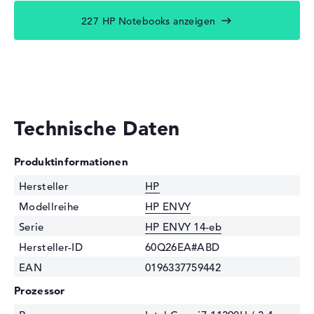
227 HP Notebooks anzeigen
Technische Daten
Produktinformationen
Hersteller
HP
Modellreihe
HP ENVY
Serie
HP ENVY 14-eb
Hersteller-ID
60Q26EA#ABD
EAN
0196337759442
Prozessor