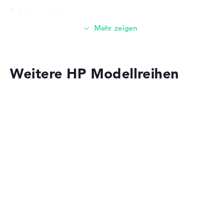
Arbeitsspeicher
Großer 16 GB Arbeitspeicher - DDR4 SDRAM - PC4-
25600 - 3200 MHz
Weitere HP Modellreihen
Speicher
Großer 1 TB SSD Speicher
Mobilität
HP OmniBook
Akkulaufzeit
Solide 9 Stunden Akkulaufzeit (Laut Herstellerangaben)