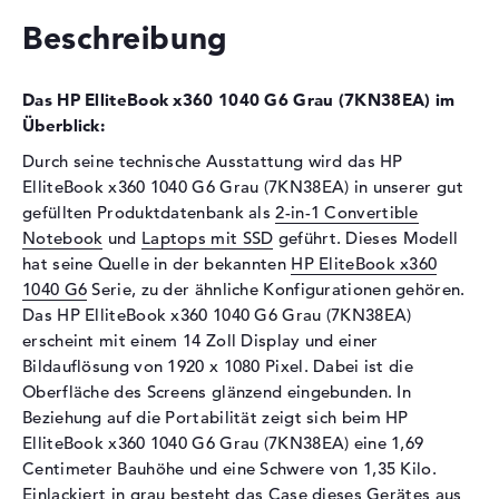
Optische Speicher
Beschreibung
Laufwerks-Typ
ohne Laufwerk
Display
Das HP ElliteBook x360 1040 G6 Grau (7KN38EA) im
Überblick:
Display-Typ
14" TFT
Durch seine technische Ausstattung wird das HP
Max. Auflösung
1920 x 1080
ElliteBook x360 1040 G6 Grau (7KN38EA) in unserer gut
Auflösungstyp
Full-HD
gefüllten Produktdatenbank als
2-in-1 Convertible
Besonderheiten
Touchscreen, glänzend, LED-
Notebook
und
Laptops mit SSD
geführt. Dieses Modell
Hintergrundbeleuchtung, IPS
hat seine Quelle in der bekannten
HP EliteBook x360
Panel, Corning Gorilla Glass 5
1040 G6
Serie, zu der ähnliche Konfigurationen gehören.
Audio
Das HP ElliteBook x360 1040 G6 Grau (7KN38EA)
erscheint mit einem 14 Zoll Display und einer
Soundkarte
Audio by Bang & Olufen
Bildauflösung von 1920 x 1080 Pixel. Dabei ist die
ICEpower
Oberfläche des Screens glänzend eingebunden. In
Mikrofon
vorhanden
Beziehung auf die Portabilität zeigt sich beim HP
ElliteBook x360 1040 G6 Grau (7KN38EA) eine 1,69
Webcam
Centimeter Bauhöhe und eine Schwere von 1,35 Kilo.
Sensorauflösung
2 MP
Einlackiert in grau besteht das Case dieses Gerätes aus