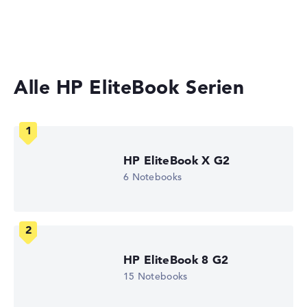
2-in-1 Convertible Notebooks
Keine Herstellerangaben zur Akkulaufzeit
Laptops mit 13 Zoll Display
Gewicht
Alle HP EliteBook Serien
Besonders leichte 1,35 kg
Höhe
HP EliteBook X G2
Sehr schlank mit 1,69 cm Höhe
6 Notebooks
Display
HP EliteBook 8 G2
Auflösung
15 Notebooks