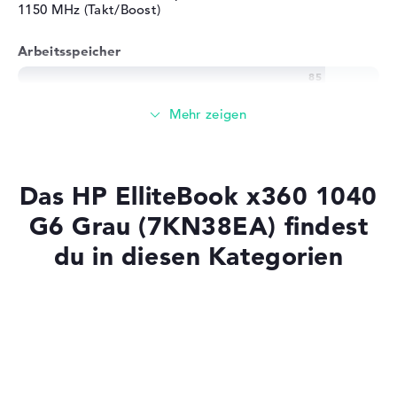
1150 MHz (Takt/Boost)
Betriebssystem / Software
Arbeitsspeicher
Bereitgestelltes
Microsoft Windows 10
Betriebssystem
Professional (64 Bit)
Großer 16 GB Arbeitspeicher - DDR4 SDRAM - PC4-
Herstellergarantie
21300 - 2666 MHz
Service & Support
3 Jahre Garantie
Speicher
Das HP ElliteBook x360 1040
Mittelgroßer 512 GB SSD Speicher
G6 Grau (7KN38EA) findest
du in diesen Kategorien
Mobilität
Laptops mit SSD
Akkulaufzeit
Laptops mit Windows 11