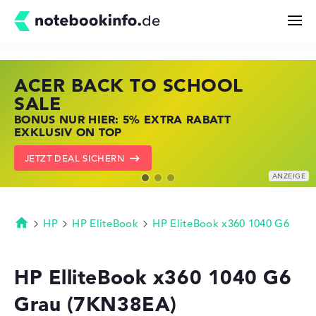
ACER BACK TO SCHOOL
HP STORE SSV DEALS
LENOVO LAPTOP DEALS
Suchen
SALE
JETZT ZUGREIFEN: NOTEBOOKS BEI HP
NOTEBOOKS BEI LENOVO JETZT
BONUS NUR HIER: 5% EXTRA RABATT
KRÄFTIG REDUZIERT
KRÄFTIG REDUZIERT
Konfigurator
EXKLUSIV ON TOP
ZU DEN HP ANGEBOTEN
LENOVO DEALS ZEIGEN
JETZT DEAL SICHERN
Kaufberatung
Technik & Wissen
HP
HP EliteBook
HP EliteBook x360 1040 G6
Startseite
Deals
HP ElliteBook x360 1040 G6
Grau (7KN38EA)
Merkzettel