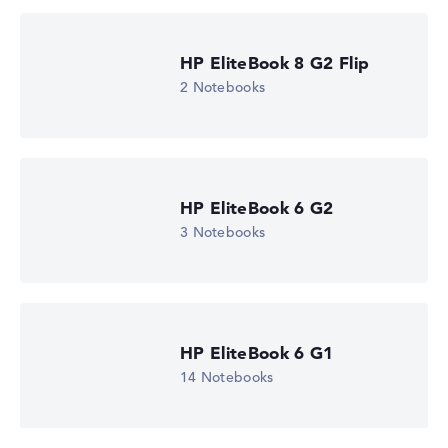
Wir arbeiten mit den offiziellen Herstellerangaben.
Fehlen Daten bei einzelnen Modellen, passen sich die
Gewichtungen automatisch an.
HP EliteBook 8 G2 Flip
2 Notebooks
Lob oder Kritik?
Wir freuen uns über dein Feedback
HP EliteBook 6 G2
3 Notebooks
HP EliteBook 6 G1
14 Notebooks