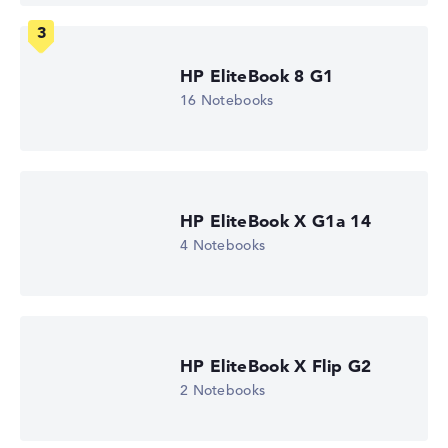
Glänzendes 14 Zoll IPS-Display mit solider Auflösung von
maximal 1920 x 1080
HP EliteBook 8 G1
16 Notebooks
Wie wir testen und bewerten
Wir helfen dir, technische Daten von Notebooks leichter
zu vergleichen. Unser Test-Algorithmus analysiert die
Datenblätter tausender Notebooks automatisch –
basierend auf über 23 Jahren Erfahrung in der Notebook-
HP EliteBook X G1a 14
Kaufberatung.
4 Notebooks
Die Gesamtnote
setzt sich aus drei Teilbewertungen
zusammen:
Leistung & Speicher (60%):
Prozessor 40%,
Grafikkarte 30%, RAM 15%, Speicher 15%
HP EliteBook X Flip G2
Mobilität (20%):
Akkulaufzeit 50%, Gewicht 35%,
Höhe 15%
2 Notebooks
Display (20%):
Auflösung 100%