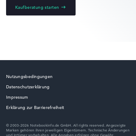
Kaufberatung starten
HP EliteBook
HP ProBook
Nutzungsbedingungen
Datenschutzerklärung
HP VICTUS
Impressum
Erklärung zur Barrierefreiheit
© 2003-2026 Notebookinfo.de GmbH. All rights reserved. Angezeigte
Marken gehören ihren jeweiligen Eigentümern. Technische Änderungen
HP ZBook
und Irrtümer vorbehalten. Alle Angaben erfolgen ohne Gewähr.