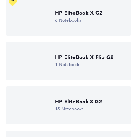
HP EliteBook X G2
6 Notebooks
Wie wir testen und bewerten
Wir helfen dir, technische Daten von Notebooks leichter
zu vergleichen. Unser Test-Algorithmus analysiert die
Datenblätter tausender Notebooks automatisch –
basierend auf über 23 Jahren Erfahrung in der Notebook-
HP EliteBook X Flip G2
Kaufberatung.
1 Notebook
Die Gesamtnote
setzt sich aus drei Teilbewertungen
zusammen:
Leistung & Speicher (60%):
Prozessor 40%,
Grafikkarte 30%, RAM 15%, Speicher 15%
HP EliteBook 8 G2
Mobilität (20%):
Akkulaufzeit 50%, Gewicht 35%,
Höhe 15%
15 Notebooks
Display (20%):
Auflösung 100%
Wir arbeiten mit den offiziellen Herstellerangaben.
Fehlen Daten bei einzelnen Modellen, passen sich die