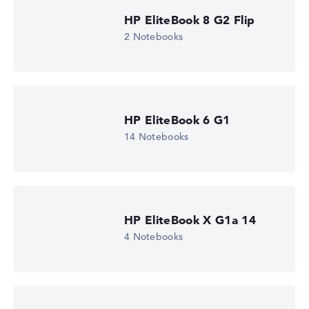
Gewichtungen automatisch an.
HP EliteBook 8 G2 Flip
2 Notebooks
Lob oder Kritik?
Wir freuen uns über dein Feedback
HP EliteBook 6 G1
14 Notebooks
HP EliteBook X G1a 14
4 Notebooks