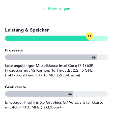
Allgemein
Videokonferenzen (5 MP Webcam)
Breite
35,87 cm
Tiefe
25,1 cm
Streaming (Netflix, Spotify, etc.)
Höhe
1,92 cm
Leistung & Speicher
E-Mails, Office Apps
Gewicht
1,73 kg
Material
Aluminium
Surfen im Internet
Farbe
schwarz, silber
Prozessor
Betriebssystem / Software
Bereitgestelltes
Microsoft Windows 11
Leistungsfähiger Mittelklasse Intel Core i7-1360P
Betriebssystem
Professional (64 Bit)
Prozessor mit 12 Kernen, 16 Threads, 2.2 - 5 GHz
(Takt/Boost) und 10 - 18 MB (L2/L3-Cache)
Herstellergarantie
Service & Support
1 Jahr Garantie
Grafikkarte
Einsteiger Intel Iris Xe Graphics G7 96 EUs Grafikkarte
mit 400 - 1350 MHz (Takt/Boost)