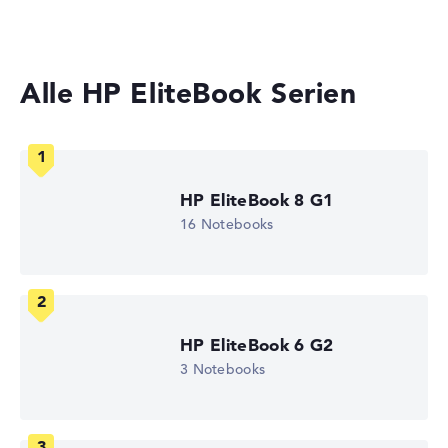
Laptops mit 13 Zoll Display
Gewicht
Alle HP EliteBook Serien
Leicht mit 1,73 kg
Höhe
HP EliteBook 8 G1
Schlank mit 1,92 cm Höhe
16 Notebooks
Display
HP EliteBook 6 G2
Auflösung
3 Notebooks
Hochauflösendes entspiegeltes 16 Zoll IPS-Display, mit
einer Auflösung von maximal 1920 x 1200