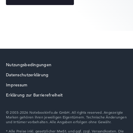
HP OMEN
HP EliteBook
Nutzungsbedingungen
Datenschutzerklärung
HP ZBook
Impressum
Erklärung zur Barrierefreiheit
© 2003-2026 Notebookinfo.de GmbH. All rights reserved. Angezeigte
Marken gehören ihren jeweiligen Eigentümern. Technische Änderungen
HP ProBook
und Irrtümer vorbehalten. Alle Angaben erfolgen ohne Gewähr.