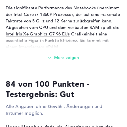
Sensorauflösung
5 MP
Die signifikante Performance des Notebooks übernimmt
Eingabegeräte
der
Intel Core i7-1360P
Prozessor, der auf eine maximale
Taktrate von 5 GHz und 12 Kerne zurückgreifen kann.
Eingabegeräte
Multi-Touch-Trackpad,
Tastatur
Abgesehen vom CPU und dem verbauten RAM spielt die
Intel Iris Xe Graphics G7 96 EUs
Grafikeinheit eine
Tastatur
Beleuchtet (hintergrund),
essentielle Figur in Punkto Effizienz. Sie kommt mit
Flüssigkeitsabweisend
einem integriertem VRAM.
Telekommunikation
Wieviel Speicher hat das HP EliteBook 860 G10
Modem (Mobilfunk)
5G, LTE
(818M5EA)?
Netzwerk
Das HP EliteBook 860 G10 (818M5EA) setzt auf einen 32
WLAN
802.11a, 802.11ac, 802.11ax,
84 von 100 Punkten -
Gigabyte großen DDR5 SDRAM PC5-38400 4800
802.11b, 802.11g, 802.11n
Arbeitsspeicher. EinAufstocken des RAMs ist auf
Testergebnis: Gut
Bluetooth
5.3
maximal 64 GByte einsetzbar. Das HP EliteBook 860 G10
(818M5EA) ermöglicht einen Festplatte Speicherplatz
Erweiterung / Konnektivität
Alle Angaben ohne Gewähr. Änderungen und
von 1 TB SSD.
Irrtümer möglich.
Schnittstellen
2 x Thunderbolt 4, 2 x USB 3.1
- Typ A
Diese Schnittstellen und Funkverbindungen sind an