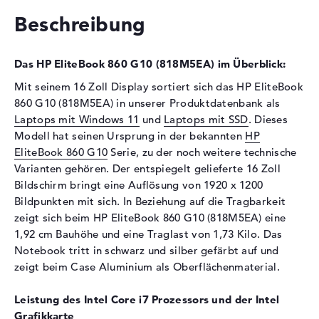
Festplatte
1 TB SSD
Beschreibung
Schnittstelle
PCIe
Optische Speicher
Das HP EliteBook 860 G10 (818M5EA) im Überblick:
Laufwerks-Typ
ohne Laufwerk
Mit seinem 16 Zoll Display sortiert sich das HP EliteBook
Display
860 G10 (818M5EA) in unserer Produktdatenbank als
Laptops mit Windows 11
und
Laptops mit SSD
. Dieses
Display-Typ
16" TFT
Modell hat seinen Ursprung in der bekannten
HP
Max. Auflösung
1920 x 1200
EliteBook 860 G10
Serie, zu der noch weitere technische
Auflösungstyp
WUXGA
Varianten gehören. Der entspiegelt gelieferte 16 Zoll
Besonderheiten
Display, entspiegelt, LED-
Bildschirm bringt eine Auflösung von 1920 x 1200
Hintergrundbeleuchtung, IPS
Bildpunkten mit sich. In Beziehung auf die Tragbarkeit
Panel, HP Sure View
zeigt sich beim HP EliteBook 860 G10 (818M5EA) eine
1,92 cm Bauhöhe und eine Traglast von 1,73 Kilo. Das
Audio
Notebook tritt in schwarz und silber gefärbt auf und
Soundkarte
Audio by Bang & Olufen
zeigt beim Case Aluminium als Oberflächenmaterial.
ICEpower
Webcam
Leistung des Intel Core i7 Prozessors und der Intel
Grafikkarte