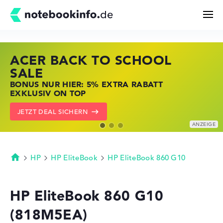
ACER BACK TO SCHOOL
HP STORE SSV DEALS
LENOVO LAPTOP DEALS
Suchen
SALE
JETZT ZUGREIFEN: NOTEBOOKS BEI HP
NOTEBOOKS BEI LENOVO JETZT
BONUS NUR HIER: 5% EXTRA RABATT
KRÄFTIG REDUZIERT
KRÄFTIG REDUZIERT
Konfigurator
EXKLUSIV ON TOP
ZU DEN HP ANGEBOTEN
LENOVO DEALS ZEIGEN
JETZT DEAL SICHERN
Kaufberatung
Technik & Wissen
HP
HP EliteBook
HP EliteBook 860 G10
Startseite
Deals
HP EliteBook 860 G10
(818M5EA)
Merkzettel