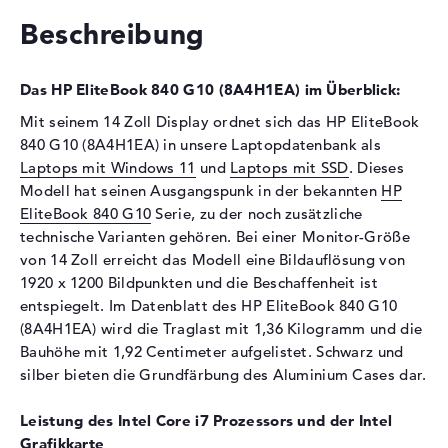
Festplatte
512 GB SSD
Beschreibung
Schnittstelle
PCIe
Optische Speicher
Das HP EliteBook 840 G10 (8A4H1EA) im Überblick:
Laufwerks-Typ
ohne Laufwerk
Mit seinem 14 Zoll Display ordnet sich das HP EliteBook
Display
840 G10 (8A4H1EA) in unsere Laptopdatenbank als
Laptops mit Windows 11
und
Laptops mit SSD
. Dieses
Display-Typ
14" TFT
Modell hat seinen Ausgangspunk in der bekannten
HP
Max. Auflösung
1920 x 1200
EliteBook 840 G10
Serie, zu der noch zusätzliche
Auflösungstyp
WUXGA
technische Varianten gehören. Bei einer Monitor-Größe
Besonderheiten
Display, entspiegelt, LED-
von 14 Zoll erreicht das Modell eine Bildauflösung von
Hintergrundbeleuchtung, IPS
1920 x 1200 Bildpunkten und die Beschaffenheit ist
Panel, Adobe RGB
entspiegelt. Im Datenblatt des HP EliteBook 840 G10
(8A4H1EA) wird die Traglast mit 1,36 Kilogramm und die
Audio
Bauhöhe mit 1,92 Centimeter aufgelistet. Schwarz und
Soundkarte
Audio by Bang & Olufsen
silber bieten die Grundfärbung des Aluminium Cases dar.
Webcam
Leistung des Intel Core i7 Prozessors und der Intel
Sensorauflösung
5 MP
Grafikkarte