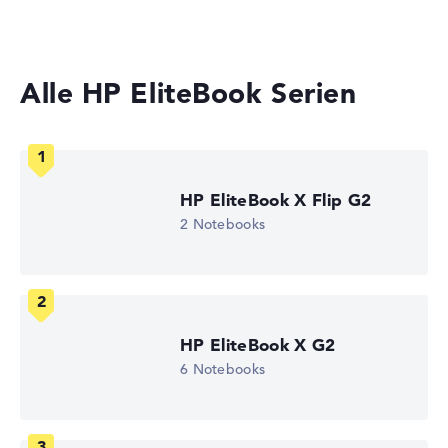
Laptops mit 13 Zoll Display
Gewicht
Alle HP EliteBook Serien
Besonders leichte 1,36 kg
Höhe
HP EliteBook X Flip G2
Schlank mit 1,92 cm Höhe
2 Notebooks
Display
HP EliteBook X G2
Auflösung
6 Notebooks
Hochauflösendes entspiegeltes 14 Zoll IPS-Display, mit
einer Auflösung von maximal 1920 x 1200