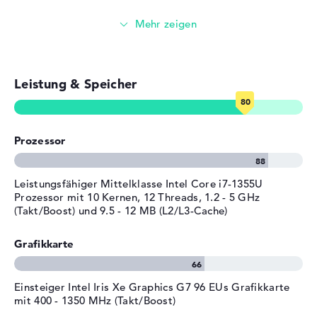
Allgemein
Videokonferenzen (5 MP Webcam)
Breite
31,56 cm
Streaming (Netflix, Spotify, etc.)
Tiefe
22,4 cm
Höhe
1,92 cm
Leistung & Speicher
E-Mails, Office Apps
Gewicht
1,36 kg
Material
Aluminium
Surfen im Internet
Farbe
schwarz, silber
Prozessor
Betriebssystem / Software
Leistungsfähiger Mittelklasse Intel Core i7-1355U
Bereitgestelltes
Microsoft Windows 11
Prozessor mit 10 Kernen, 12 Threads, 1.2 - 5 GHz
Betriebssystem
Professional (64 Bit)
(Takt/Boost) und 9.5 - 12 MB (L2/L3-Cache)
Herstellergarantie
Grafikkarte
Service & Support
1 Jahr Garantie
Einsteiger Intel Iris Xe Graphics G7 96 EUs Grafikkarte
mit 400 - 1350 MHz (Takt/Boost)