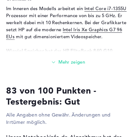
Eingabegeräte
Im Inneren des Modells arbeitet ein
Intel Core i7-1355U
Prozessor mit einer Performance von bis zu 5 GHz. Er
Eingabegeräte
Multi-Touch-Trackpad,
werkelt dabei mit 10 Rechenkernen. Bei der Grafikkarte
Tastatur
setzt HP auf die moderne
Intel Iris Xe Graphics G7 96
Tastatur
Beleuchtet (hintergrund),
EUs
mit gut dimensioniertem Videospeicher.
Flüssigkeitsabweisend
Telekommunikation
Wieviel Speicher hat das HP EliteBook 840 G10
(8A4H1EA)?
Modem (Mobilfunk)
LTE
Für den Arbeitsspeicher stehen insgesamt 16 Gigabyte
Netzwerk
zur Verfügung. Dabei wird so genannter DDR5 SDRAM -
WLAN
802.11a, 802.11ac, 802.11ax,
PC5-43200 5200 RAM eingebaut. Wer sein Gerät
802.11b, 802.11g, 802.11n
83 von 100 Punkten -
erweitern will, kann dies bis maximal 16 GB erledigen.
Bluetooth
5.3
Außerdem ermöglicht das HP EliteBook 840 G10
Testergebnis: Gut
(8A4H1EA) eine 512 GB SSD Festplatte für eure Dateien.
Erweiterung / Konnektivität
Alle Angaben ohne Gewähr. Änderungen und
Schnittstellen
2 x Thunderbolt 4, 2 x USB 3.1
Diese Schnittstellen und Funkverbindungen sind an
Irrtümer möglich.
- Typ A
Bord:
Video
2 x DisplayPort über USB-C, 1
Optionales Zusätze kannst du mit dem HP EliteBook 840