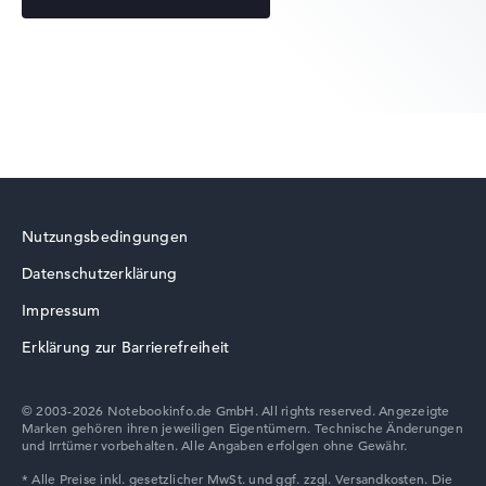
HP EliteBook
HP ZBook
Nutzungsbedingungen
Datenschutzerklärung
HP ProBook
Impressum
Erklärung zur Barrierefreiheit
© 2003-2026 Notebookinfo.de GmbH. All rights reserved. Angezeigte
Marken gehören ihren jeweiligen Eigentümern. Technische Änderungen
HP HyperX OMEN
und Irrtümer vorbehalten. Alle Angaben erfolgen ohne Gewähr.