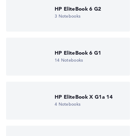
Gewichtungen automatisch an.
HP EliteBook 6 G2
3 Notebooks
Lob oder Kritik?
Wir freuen uns über dein Feedback
HP EliteBook 6 G1
14 Notebooks
HP EliteBook X G1a 14
4 Notebooks