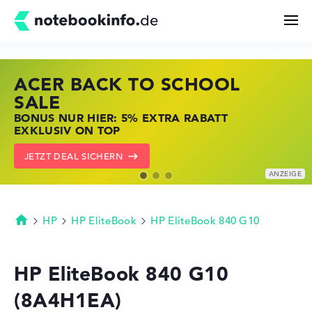
ACER BACK TO SCHOOL
HP STORE SSV DEALS
LENOVO LAPTOP DEALS
Suchen
SALE
JETZT ZUGREIFEN: NOTEBOOKS BEI HP
NOTEBOOKS BEI LENOVO JETZT
BONUS NUR HIER: 5% EXTRA RABATT
KRÄFTIG REDUZIERT
KRÄFTIG REDUZIERT
Konfigurator
EXKLUSIV ON TOP
ZU DEN HP ANGEBOTEN
LENOVO DEALS ZEIGEN
JETZT DEAL SICHERN
Kaufberatung
Technik & Wissen
HP
HP EliteBook
HP EliteBook 840 G10
Startseite
Deals
HP EliteBook 840 G10
(8A4H1EA)
Merkzettel