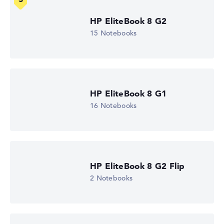
HP EliteBook 8 G2
15 Notebooks
Wie wir testen und bewerten
Wir helfen dir, technische Daten von Notebooks leichter
zu vergleichen. Unser Test-Algorithmus analysiert die
Datenblätter tausender Notebooks automatisch –
basierend auf über 23 Jahren Erfahrung in der Notebook-
HP EliteBook 8 G1
Kaufberatung.
16 Notebooks
Die Gesamtnote
setzt sich aus drei Teilbewertungen
zusammen:
Leistung & Speicher (60%):
Prozessor 40%,
Grafikkarte 30%, RAM 15%, Speicher 15%
HP EliteBook 8 G2 Flip
Mobilität (20%):
Akkulaufzeit 50%, Gewicht 35%,
Höhe 15%
2 Notebooks
Display (20%):
Auflösung 100%
Wir arbeiten mit den offiziellen Herstellerangaben.
Fehlen Daten bei einzelnen Modellen, passen sich die