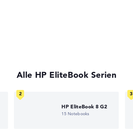
ck
n)
5, 1 x Nano
tz
Intel V-Pro,
ot,
zte Tastatur,
Alle HP EliteBook Serien
rity Chip 2.0
ks leichter zu vergleichen. Unser Test-Algorithmus analysiert 
Erfahrung in der Notebook-Kaufberatung.
ertungen zusammen:
nen
HP EliteBook 8 G2
15 Notebooks
, Grafikkarte 30%, RAM 15%, Speicher 15%
t 35%, Höhe 15%