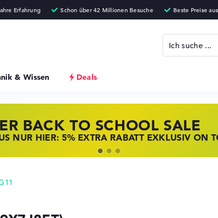
hnik & Wissen
Deals
ER BACK TO SCHOOL SALE
 STORE SSV DEALS
NOVO LAPTOP DEALS
S NUR HIER: 5% EXTRA RABATT EXKLUSIV ON 
T ZUGREIFEN: NOTEBOOKS BEI HP KRÄFTIG RED
BOOKS BEI LENOVO JETZT KRÄFTIG REDUZIERT
 G11