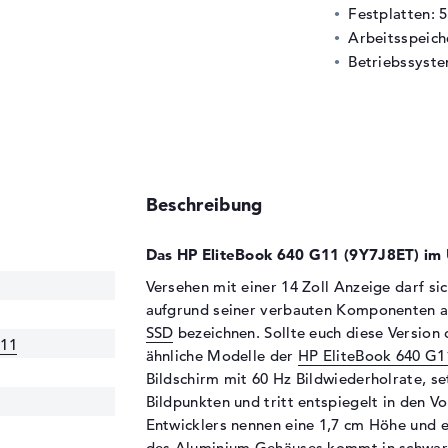
Festplatten: 
Arbeitsspeic
Betriebssyste
Beschreibung
Das HP EliteBook 640 G11 (9Y7J8ET) im 
Versehen mit einer 14 Zoll Anzeige darf s
aufgrund seiner verbauten Komponenten 
SSD
bezeichnen. Sollte euch diese Version 
G11
ähnliche Modelle der
HP EliteBook 640 G1
Bildschirm mit 60 Hz Bildwiederholrate, se
Bildpunkten und tritt entspiegelt in den V
Entwicklers nennen eine 1,7 cm Höhe und e
des Aluminium Gehäuses kommt in schwarz