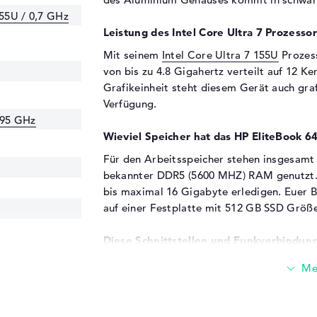
155U / 0,7 GHz
Leistung des Intel Core Ultra 7 Prozessor
Mit seinem
Intel Core Ultra 7 155U
Prozess
von bis zu 4.8 Gigahertz verteilt auf 12 Ke
Grafikeinheit steht diesem Gerät auch gra
Verfügung.
.95 GHz
Wieviel Speicher hat das HP EliteBook 
Für den Arbeitsspeicher stehen insgesamt
bekannter DDR5 (5600 MHZ) RAM genutzt. 
bis maximal 16 Gigabyte erledigen. Euer 
auf einer Festplatte mit 512 GB SSD Größe
Diese Schnittstellen und Funkverbindung
Mit Beistand moderner Ports in Form von Th
DisplayPort über Thunderbolt 4 (2x) und HD
HP EliteBook 640 G11 (9Y7J8ET) koppeln. 
Headsets oder Lenkräder? Sämtliches klapp