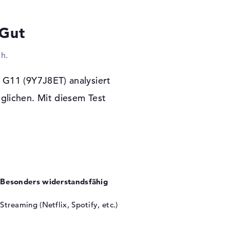
robleme mit Hilfe von optionalen SSDs oder
eitgestellten Verbindungen steht euch die Tür
 Gut
dem Laptop zu verbinden. Dazu zählen unter
h in Firmennetzwerke oder das World Wide
h.
bei Netzwerkkabel (Gigabit Ethernet) und
onenten wireless via 5.3 zu installieren. Die
teBook 640 G11 (9Y7J8ET) kein optisches
 G11 (9Y7J8ET) analysiert
glichen. Mit diesem Test
Garantie
 Bit) ist auch eine Programm-Grundlage für
ür den Kauf des HP EliteBook 640 G11
hr Garantie zur Seite.
Besonders widerstandsfähig
Streaming (Netflix, Spotify, etc.)