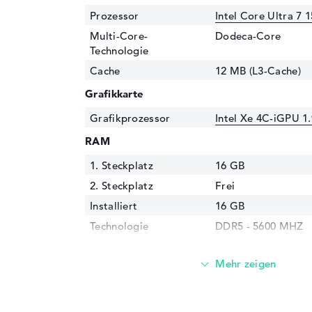
Prozessor
Intel Core Ultra 7 
Multi-Core-
Dodeca-Core
Technologie
Cache
12 MB (L3-Cache)
Grafikkarte
Grafikprozessor
Intel Xe 4C-iGPU 1
RAM
1. Steckplatz
16 GB
2. Steckplatz
Frei
Installiert
16 GB
Technologie
DDR5 - 5600 MHZ
Festplatte
Festplatte
512 GB SSD
Schnittstelle
PCIe