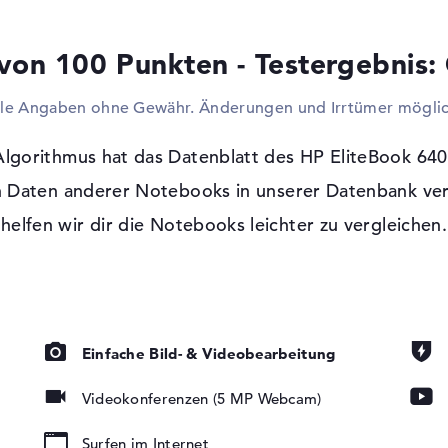
Außerdem dürft ihr euren Speicher ohne P
Hubs erweitern. Mit Unterstützung der ber
von 100 Punkten - Testergebnis:
offen zusätzliche, breite Bildschirme mit 
anderem Beamer und HDTVs. Wenn ihr euc
lle Angaben ohne Gewähr. Änderungen und Irrtümer möglic
Web einwählen sollt, unterstützen euch da
WLAN (802.11n). Auch steht euch offen Komp
schmalen Abmessungen erlauben im HP Eli
gorithmus hat das Datenblatt des HP EliteBook 640
Laufwerk für CDs, DVDs oder Blu-ray.
 Daten anderer Notebooks in unserer Datenbank ver
helfen wir dir die Notebooks leichter zu vergleichen.
Windows 11 Betriebssystem und 1 Jahr 
t, LED-
tung, IPS
Mit Microsoft Windows 11 Professional (64
den Gebrauch installiert. Wenn ihr euch f
(9Y7J8ET) entscheidet, steht euch eine 1 Ja
io
Einfache Bild- & Videobearbeitung
Videokonferenzen (5 MP Webcam)
Surfen im Internet