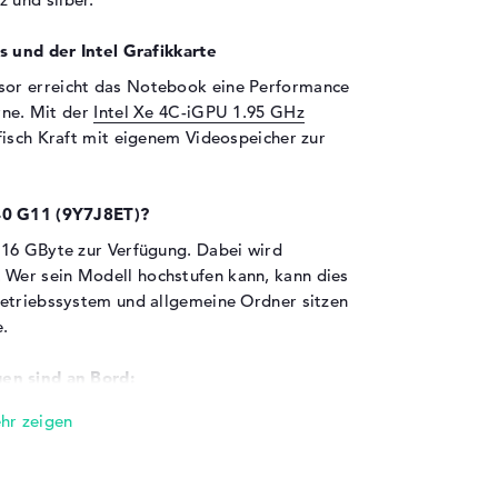
s und der Intel Grafikkarte
or erreicht das Notebook eine Performance
rne. Mit der
Intel Xe 4C-iGPU 1.95 GHz
fisch Kraft mit eigenem Videospeicher zur
640 G11 (9Y7J8ET)?
 16 GByte zur Verfügung. Dabei wird
Wer sein Modell hochstufen kann, kann dies
Betriebssystem und allgemeine Ordner sitzen
.
en sind an Bord:
underbolt 4 (2x), USB 3.2 - Typ A (2x),
MI 2.1 (1x) sollt ihr weitere Extras mit dem
Digitalkamera, Controller, Touchpads,
t an den hier installierten USB-Anschlüsse.