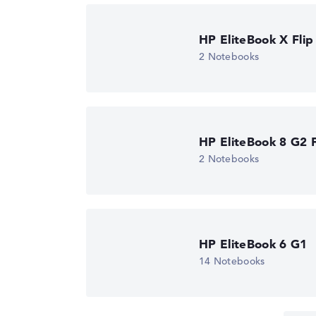
Breite
31,86 cm
Wir arbeiten mit den offiziellen Herstelleran
Tiefe
22,44 cm
HP EliteBook X Flip
Höhe
1,7 cm
Lob oder Kritik?
Wir freuen uns über dein Fe
2 Notebooks
Gewicht
1,39 kg
Farbe / Design
Pike Silver Alumin
Material
Aluminium
Farbe
schwarz, silber
HP EliteBook 8 G2 F
Betriebssystem / Software
2 Notebooks
Bereitgestelltes
Microsoft Windows
Betriebssystem
Professional (64 Bit
Herstellergarantie
Service & Support
1 Jahr Garantie
HP EliteBook 6 G1
14 Notebooks