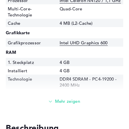
Prozessor
Intel Celeron N4120 / 1,1 GHz
Multi-Core-
Quad-Core
Technologie
Cache
4 MB (L2-Cache)
Grafikkarte
Grafikprozessor
Intel UHD Graphics 600
RAM
1. Steckplatz
4 GB
Installiert
4 GB
Technologie
DDR4 SDRAM - PC4-19200 -
2400 MHz
Festplatte
Festplatte
128 GB SSD
Schnittstelle
PCIe
Optische Speicher
Beschreibung