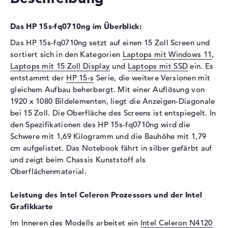
Laufwerks-Typ
ohne Laufwerk
Display
Das HP 15s-fq0710ng im Überblick:
Display-Typ
15,6" TFT
Das HP 15s-fq0710ng setzt auf einen 15 Zoll Screen und
sortiert sich in den Kategorien
Laptops mit Windows 11
,
Max. Auflösung
1920 x 1080
Laptops mit 15 Zoll Display
und
Laptops mit SSD
ein. Es
Auflösungstyp
Full-HD
entstammt der
HP 15-s
Serie, die weitere Versionen mit
Besonderheiten
Display, entspiegelt, LED-
gleichem Aufbau beherbergt. Mit einer Auflösung von
Hintergrundbeleuchtung, IPS
1920 x 1080 Bildelementen, liegt die Anzeigen-Diagonale
Panel, 45% NTSC
bei 15 Zoll. Die Oberfläche des Screens ist entspiegelt. In
Kartenleser
den Spezifikationen des HP 15s-fq0710ng wird die
Schwere mit 1,69 Kilogramm und die Bauhöhe mit 1,79
Unterstützte Flash-
SD-Kartenleser für Medien
cm aufgelistet. Das Notebook fährt in silber gefärbt auf
Speicherkarten
verschiedener Formate
und zeigt beim Chassis Kunststoff als
Audio
Oberflächenmaterial.
Soundkarte
onboard
Leistung des Intel Celeron Prozessors und der Intel
Webcam
Grafikkarte
Sensorauflösung
0,9 MP
Im Inneren des Modells arbeitet ein
Intel Celeron N4120