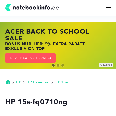
ACER BACK TO SCHOOL
HP STORE SSV DEALS
LENOVO LAPTOP DEALS
Suchen
SALE
JETZT ZUGREIFEN: NOTEBOOKS BEI HP
NOTEBOOKS BEI LENOVO JETZT
BONUS NUR HIER: 5% EXTRA RABATT
KRÄFTIG REDUZIERT
KRÄFTIG REDUZIERT
Konfigurator
EXKLUSIV ON TOP
ZU DEN HP ANGEBOTEN
LENOVO DEALS ZEIGEN
JETZT DEAL SICHERN
Kaufberatung
Technik & Wissen
HP
HP Essential
HP 15-s
Startseite
Deals
HP 15s-fq0710ng
Merkzettel