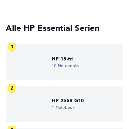
Laptops mit Windows 11
Leicht mit 1,69 kg
Höhe
Alle HP Essential Serien
Sehr schlank mit 1,79 cm Höhe
HP 15-fd
Display
10 Notebooks
Auflösung
HP 255R G10
Entspiegeltes 15,6 Zoll IPS-Display mit solider Auflösung
1 Notebook
von maximal 1920 x 1080