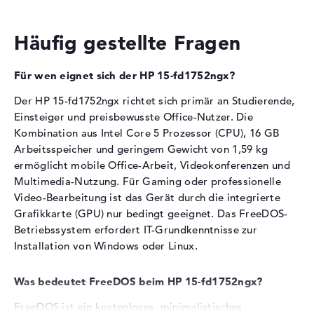
Anwendungen und HD-Video-Wiedergabe
Farbe
schwarz, silber
Casual Gaming und ältere Spiele-Titel laufen in
Häufig gestellte Fragen
Betriebssystem / Software
reduzierten Einstellungen
Für anspruchsvolle 3D-Anwendungen oder aktuelles
Bereitgestelltes
FreeDOS
Gaming ist eine dedizierte GPU erforderlich
Für wen eignet sich der HP 15-fd1752ngx?
Betriebssystem
Der HP 15-fd1752ngx richtet sich primär an Studierende,
Herstellergarantie
Arbeitsspeicher
Einsteiger und preisbewusste Office-Nutzer. Die
Service & Support
1 Jahr Garantie
Kombination aus Intel Core 5 Prozessor (CPU), 16 GB
Der Laptop ist mit 16 GB DDR4-Arbeitsspeicher
Arbeitsspeicher und geringem Gewicht von 1,59 kg
ausgestattet.
ermöglicht mobile Office-Arbeit, Videokonferenzen und
Multimedia-Nutzung. Für Gaming oder professionelle
Speichertaktfrequenz von 3200 MHz für flüssigen
Video-Bearbeitung ist das Gerät durch die integrierte
Datenzugriff
Grafikkarte (GPU) nur bedingt geeignet. Das FreeDOS-
Mehrere parallele Office-Programme, Browser-Tabs
Betriebssystem erfordert IT-Grundkenntnisse zur
und Videokonferenzen laufen problemlos
Installation von Windows oder Linux.
Das Speichermodul bietet ausreichend Kapazität für
alltägliche Multitasking-Anforderungen im Studium
und Büro
Was bedeutet FreeDOS beim HP 15-fd1752ngx?
FreeDOS ist ein kostenloses, minimalistisches
Speicher