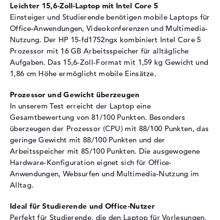
Festplatte
512 GB SSD
Leichter 15,6-Zoll-Laptop mit Intel Core 5
Einsteiger und Studierende benötigen mobile Laptops für
Schnittstelle
PCIe
Office-Anwendungen, Videokonferenzen und Multimedia-
Optische Speicher
Nutzung. Der HP 15-fd1752ngx kombiniert Intel Core 5
Prozessor mit 16 GB Arbeitsspeicher für alltägliche
Laufwerks-Typ
ohne Laufwerk
Aufgaben. Das 15,6-Zoll-Format mit 1,59 kg Gewicht und
Display
1,86 cm Höhe ermöglicht mobile Einsätze.
Display-Typ
15,6" TFT
Prozessor und Gewicht überzeugen
Max. Auflösung
1920 x 1080
In unserem Test erreicht der Laptop eine
Auflösungstyp
Full-HD
Gesamtbewertung von 81/100 Punkten. Besonders
überzeugen der Prozessor (CPU) mit 88/100 Punkten, das
Bildwiederholrate
60 Hz
geringe Gewicht mit 88/100 Punkten und der
Besonderheiten
Display, entspiegelt, LED-
Arbeitsspeicher mit 85/100 Punkten. Die ausgewogene
Hintergrundbeleuchtung, IPS
Hardware-Konfiguration eignet sich für Office-
Panel, 62,5% sRGB
Anwendungen, Websurfen und Multimedia-Nutzung im
Audio
Alltag.
Soundkarte
vorhanden
Ideal für Studierende und Office-Nutzer
Webcam
Perfekt für Studierende, die den Laptop für Vorlesungen,