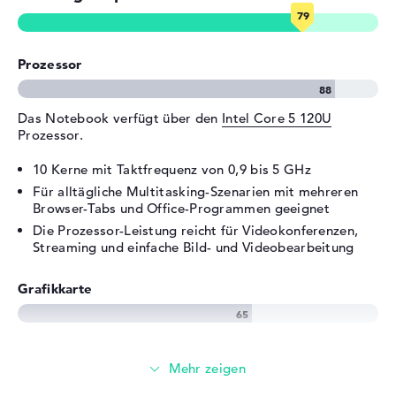
Verschiedenes
Integrierte Sicherheit
TPM Embedded Security Chip
2.0, Webcam-Abdeckung
Prozessor
Sonstiges
Recycling-Materialien,
Schnellladefunktion
Das Notebook verfügt über den
Intel Core 5 120U
Stromversorgung
Prozessor.
Akku
3 Zellen Li-Ion-Polymer
10 Kerne mit Taktfrequenz von 0,9 bis 5 GHz
Kapazität
41 Wh
Für alltägliche Multitasking-Szenarien mit mehreren
Betriebszeit (bis zu)
6,75 Std.
Browser-Tabs und Office-Programmen geeignet
Die Prozessor-Leistung reicht für Videokonferenzen,
Allgemein
Streaming und einfache Bild- und Videobearbeitung
Breite
35,98 cm
Grafikkarte
Tiefe
23,6 cm
Höhe
1,86 cm
Die
Intel Iris Xe Graphics G7 80 EUs
übernimmt die
Gewicht
1,59 kg
Grafikberechnung.
Farbe / Design
Natural Silver
Der integrierte Grafikchip eignet sich für Office-
Material
Kunststoff