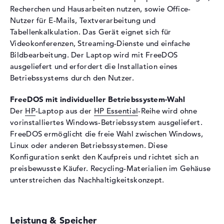
Recherchen und Hausarbeiten nutzen, sowie Office-
Sensorauflösung
0,9 MP
Nutzer für E-Mails, Textverarbeitung und
Eingabegeräte
Tabellenkalkulation. Das Gerät eignet sich für
Videokonferenzen, Streaming-Dienste und einfache
Eingabegeräte
Multi-Touch-Trackpad,
Bildbearbeitung. Der Laptop wird mit FreeDOS
Tastatur
ausgeliefert und erfordert die Installation eines
Netzwerk
Betriebssystems durch den Nutzer.
WLAN
802.11a, 802.11ac, 802.11ax,
FreeDOS mit individueller Betriebssystem-Wahl
802.11b, 802.11g, 802.11n
Der
HP
-Laptop aus der
HP Essential
-Reihe wird ohne
Bluetooth
Bluetooth 5.4
vorinstalliertes Windows-Betriebssystem ausgeliefert.
Erweiterung / Konnektivität
FreeDOS ermöglicht die freie Wahl zwischen Windows,
Linux oder anderen Betriebssystemen. Diese
Schnittstellen
2 x USB 3.1 - Typ A, 1 x USB
Konfiguration senkt den Kaufpreis und richtet sich an
3.1 - Typ C
preisbewusste Käufer. Recycling-Materialien im Gehäuse
Video
1 x DisplayPort über USB-C, 1
unterstreichen das Nachhaltigkeitskonzept.
x HDMI 1.4b
Audio
1 x 2-in-1 Audio Jack
(Kopfhörer/Mikrofon)
Leistung & Speicher