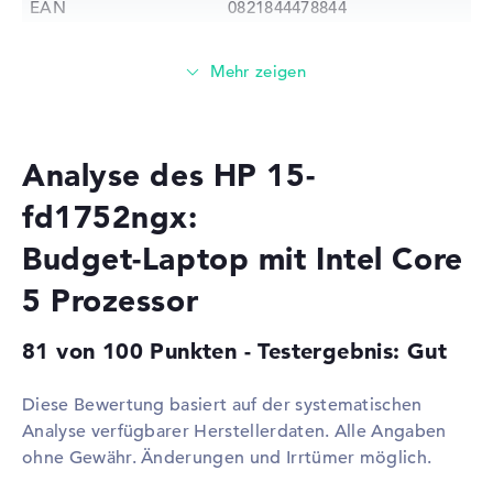
EAN
0821844478844
Prozessor
Prozessor
Intel Core 5 120U / 0,9 GHz
Multi-Core-
Deca-Core
Technologie
Analyse des HP 15-
Cache
9.5 - 12 MB (L2/L3-Cache)
Grafikkarte
fd1752ngx:
Grafikprozessor
Intel Iris Xe Graphics G7 80
Budget-Laptop mit Intel Core
EUs
5 Prozessor
RAM
1. Steckplatz
16 GB
81 von 100 Punkten - Testergebnis: Gut
Installiert
16 GB
Diese Bewertung basiert auf der systematischen
Technologie
DDR4 SDRAM - PC4-25600 -
3200 MHz
Analyse verfügbarer Herstellerdaten. Alle Angaben
ohne Gewähr. Änderungen und Irrtümer möglich.
Festplatte