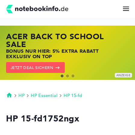
ACER BACK TO SCHOOL
HP STORE SSV DEALS
LENOVO LAPTOP DEALS
Suchen
SALE
JETZT ZUGREIFEN: NOTEBOOKS BEI HP
NOTEBOOKS BEI LENOVO JETZT
BONUS NUR HIER: 5% EXTRA RABATT
KRÄFTIG REDUZIERT
KRÄFTIG REDUZIERT
Konfigurator
EXKLUSIV ON TOP
ZU DEN HP ANGEBOTEN
LENOVO DEALS ZEIGEN
JETZT DEAL SICHERN
Kaufberatung
Technik & Wissen
HP
HP Essential
HP 15-fd
Startseite
Deals
HP 15-fd1752ngx
Merkzettel