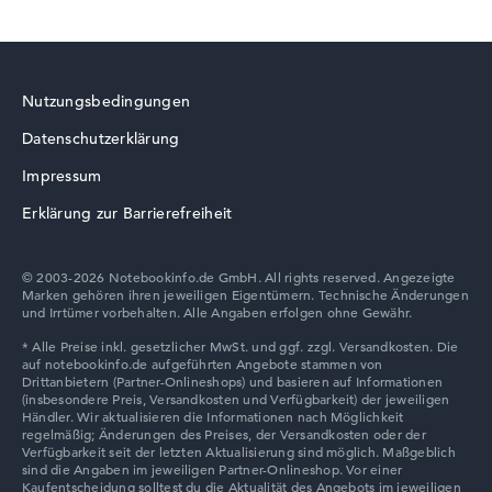
HP EliteBook
Nutzungsbedingungen
Datenschutzerklärung
HP 15-fd1731ngx
479,00 €
Zum Anbieter
HP ZBook
Impressum
HP Store, inkl. Versand, Händlerangabe: 07.08.26 11:24 —
Zuletzt
niedrigster Preis in 30 Tagen in unserem Preisvergleich: 479,00 €
Erklärung zur Barrierefreiheit
Hersteller-ID
D8CR1EA#ABD
EAN
© 2003-2026 Notebookinfo.de GmbH. All rights reserved. Angezeigte
0821844478806
Marken gehören ihren jeweiligen Eigentümern. Technische Änderungen
HP ProBook
Display
und Irrtümer vorbehalten. Alle Angaben erfolgen ohne Gewähr.
15,6" IPS, entspiegelt
Bildwiederholrate
60 Hz
Auflösung
1920 x 1080
Auflösungstyp
HP HyperX OMEN
Full-HD
1. Festplatte