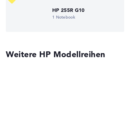
Akkulaufzeit
Lob oder Kritik?
Wir freuen uns über dein Feedback
HP 255R G10
6,75 Std.
Gewicht
1 Notebook
1,59 kg
Prozessor
Intel Core 3 100U
Prozessor-Taktfrequenz
0.9 - 4.7 GHz (Takt/Boost)
Prozessor-Kerne
Weitere HP Modellreihen
6
Prozessor-Technologie
Hexa-Core
Prozessor-Cache
5 - 10 MB (L2/L3-Cache)
Grafikkarte
Intel UHD Graphics 64EUs
Laufwerk
ohne Laufwerk
Betriebssystem
HP OmniBook
FreeDOS
Notebook anzeigen