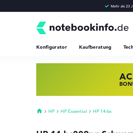
Konfigurator
Kaufberatung
Tec
AC
HP
LE
BONU
JETZ
NOTE
HP
HP Essential
HP 14-bs
Startseite