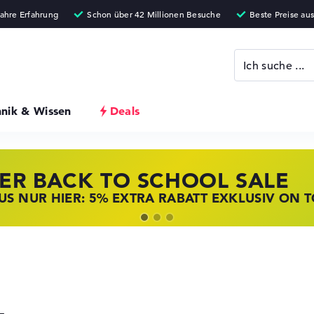
hnik & Wissen
Deals
ER BACK TO SCHOOL SALE
 STORE SSV DEALS
NOVO LAPTOP DEALS
S NUR HIER: 5% EXTRA RABATT EXKLUSIV ON 
T ZUGREIFEN: NOTEBOOKS BEI HP KRÄFTIG RED
BOOKS BEI LENOVO JETZT KRÄFTIG REDUZIERT