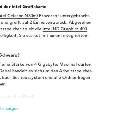
d der Intel Grafikkarte
ntel Celeron N3060
Prozessor untergebracht.
 und greift auf 2 Einheiten zurück. Abgesehen
tsspeicher spielt die
Intel HD Graphics 400
lligkeit. Sie startet mit einem integriertem
 Schwarz?
f eine Stärke von 4 Gigabyte. Maximal dürfen
Dabei handelt es sich um den Arbeitsspeicher-
Euer Betriebssystem und alle Ordner liegen
er.
en sind an Bord:
dem HP 14-bs009ng Schwarz über
zu gehören auch USB 2.0 (1x), USB 3.1 - Typ A
Die verwendeten USB-Ports sorgen dafür, dass
er oder optionale SSDs hinzufügen könnt. Auch