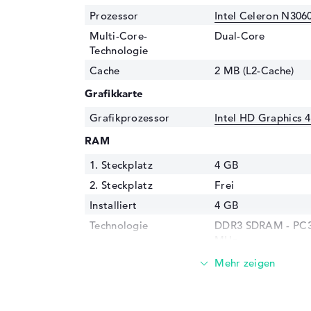
Prozessor
Intel Celeron N306
Multi-Core-
Dual-Core
Technologie
Cache
2 MB (L2-Cache)
Grafikkarte
Grafikprozessor
Intel HD Graphics 
RAM
1. Steckplatz
4 GB
2. Steckplatz
Frei
Installiert
4 GB
Technologie
DDR3 SDRAM - PC3-
MHz
Festplatte
Festplatte
128 GB SSD
Schnittstelle
M.2-Standard