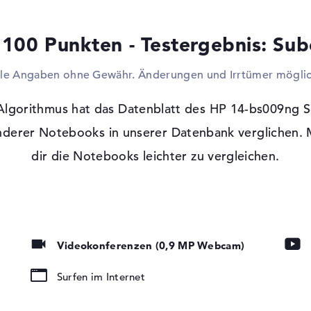
Eingabegeräte wie Trackballs, Keyboards 
Blickpunkt vergrößern und das Modell per
 100 Punkten - Testergebnis: Sub
Fernseher oder ebenso einen Beamer anbin
VD-Brenner)
und einfach kommt ihr via Netzwerkkabel 
lle Angaben ohne Gewähr. Änderungen und Irrtümer möglic
Web und in euer Firmennetzwerk. Via Bluet
kabellos Komponenten zu verbinden. Wer s
DVDs auslesen oder spielen möchte, kann 
lgorithmus hat das Datenblatt des HP 14-bs009ng Sc
entsprechenden Laufwerks tun.
derer Notebooks in unserer Datenbank verglichen. M
t, LED-
dir die Notebooks leichter zu vergleichen.
ohne Betriebssystem Betriebssystem und
htung
Ein Betriebssystem ist auf diesem Notebook
dieses Modell eine Garantie Absicherung v
 Medien
mate
Videokonferenzen (0,9 MP Webcam)
Surfen im Internet