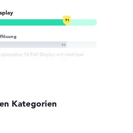
splay
flösung
tspiegeltes 14 Zoll Display mit niedriger
flösung von maximal 1366 x 768
sen Kategorien