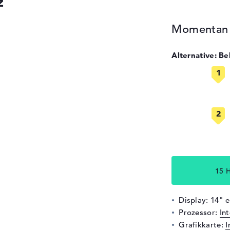
z
Momentan n
Alternative: B
15 H
Display: 14" 
Prozessor:
In
Grafikkarte:
I