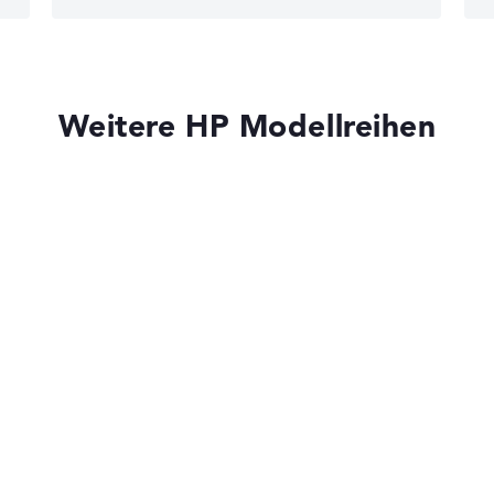
edback
em
Weitere HP Modellreihen
HP OmniBook
HP OMEN