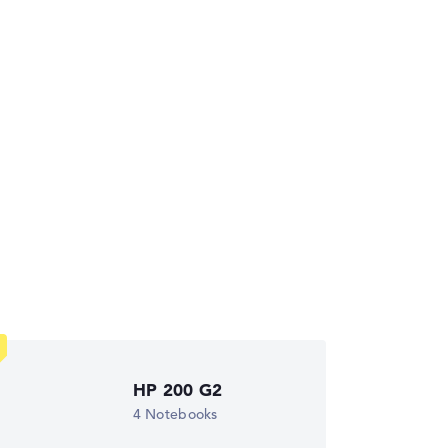
die Datenblätter tausender Notebooks
HP 200 G2
4 Notebooks
wichtungen automatisch an.