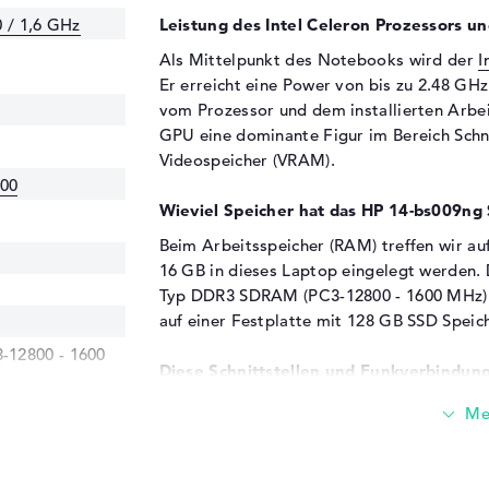
0 / 1,6 GHz
Leistung des Intel Celeron Prozessors un
Als Mittelpunkt des Notebooks wird der
I
Er erreicht eine Power von bis zu 2.48 GHz
vom Prozessor und dem installierten Arbei
GPU eine dominante Figur im Bereich Schne
Videospeicher (VRAM).
400
Wieviel Speicher hat das HP 14-bs009ng
Beim Arbeitsspeicher (RAM) treffen wir au
16 GB in dieses Laptop eingelegt werden. 
Typ DDR3 SDRAM (PC3-12800 - 1600 MHz). 
auf einer Festplatte mit 128 GB SSD Speich
12800 - 1600
Diese Schnittstellen und Funkverbindung
Zusätzliches Komponenten kannst du mit 
unterschiedliche Anschlüsse verbinden. Da
(2x), HDMI (1x) und VGA - HD D-Sub (1x). 
ihr schnell Speichersticks, Adapter, Scann