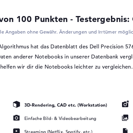
Adapter, Kameras oder optionale Festplat
wie Trackballs, Keyboards oder Gamepads s
von 100 Punkten - Testergebnis:
ausdehnen und das Notebook per Kabel an
einen Beamer installieren? Auch das ist e
lle Angaben ohne Gewähr. Änderungen und Irrtümer möglic
wurde auf ein optisches Laufwerk verzichte
Windows 10 Betriebssystem und 3 Jahre
gorithmus hat das Datenblatt des Dell Precision 57
Als Software-System findet Microsoft Wind
Daten anderer Notebooks in unserer Datenbank vergli
Zeitdauer der Vor-Ort-Service beläuft beim
helfen wir dir die Notebooks leichter zu vergleichen.
t, LED-
htung, WVA
3D-Rendering, CAD etc. (Workstation)
SDHC, SDXC
Einfache Bild- & Videobearbeitung
Streaming (Netflix, Spotify, etc.)