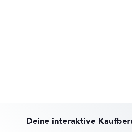
n)
Besonders dünn mit 1,32 cm Höhe
Us
, Noble Lock
, NVIDIA
R4
g,
Dell Alienware
,
sor
nen
Dell Pro Precision
Deine interaktive Kaufbe
ks leichter zu vergleichen. Unser Test-Algorithmus analysiert 
Erfahrung in der Notebook-Kaufberatung.
Dell Pro Max