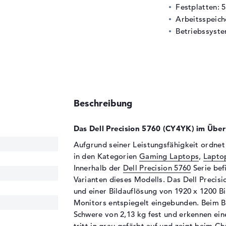
Festplatten: 
Arbeitsspeic
Betriebssyste
Beschreibung
Das Dell Precision 5760 (CY4YK) im Überb
Aufgrund seiner Leistungsfähigkeit ordnet 
in den Kategorien
Gaming Laptops
,
Laptop
Innerhalb der
Dell Precision 5760
Serie bef
Varianten dieses Modells. Das Dell Precisi
und einer Bildauflösung von 1920 x 1200 Bi
Monitors entspiegelt eingebunden. Beim Bl
Schwere von 2,13 kg fest und erkennen ei
tritt in grau gefärbt auf und zeigt beim C