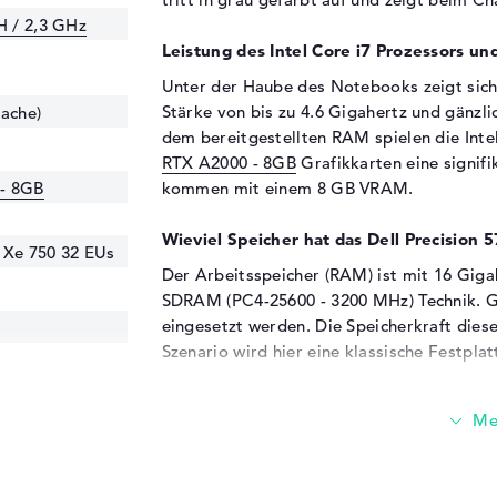
H / 2,3 GHz
Leistung des Intel Core i7 Prozessors un
Unter der Haube des Notebooks zeigt sich
Stärke von bis zu 4.6 Gigahertz und gänzl
Cache)
dem bereitgestellten RAM spielen die Int
RTX A2000 - 8GB
Grafikkarten eine signifi
- 8GB
kommen mit einem 8 GB VRAM.
Wieviel Speicher hat das Dell Precision
 Xe 750 32 EUs
Der Arbeitsspeicher (RAM) ist mit 16 Gig
SDRAM (PC4-25600 - 3200 MHz) Technik. G
eingesetzt werden. Die Speicherkraft dies
Szenario wird hier eine klassische Festplat
Diese Schnittstellen und Funkverbindung
25600 - 3200
Zusätzliches Zusätze kannst du mit dem De
Anschlüsse verbinden. Dazu gehören auch 
C (4x). Die vorhandenen USB-Schnittstelle