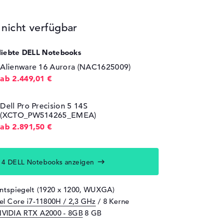
icht verfügbar
eliebte DELL Notebooks
Alienware 16 Aurora (NAC1625009)
ab 2.449,01 €
Dell Pro Precision 5 14S
(XCTO_PW514265_EMEA)
ab 2.891,50 €
14 DELL Notebooks anzeigen
entspiegelt (1920 x 1200, WUXGA)
tel Core i7-11800H / 2,3 GHz
/ 8 Kerne
VIDIA RTX A2000 - 8GB
8 GB