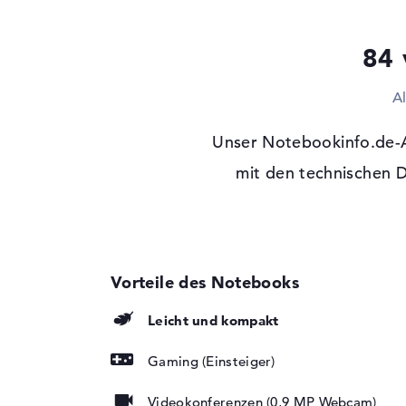
Festplatte
512 GB SSD
Schnittstelle
PCIe
84 
Optische Speicher
A
Laufwerks-Typ
ohne Laufwerk
Display
Unser Notebookinfo.de-Al
Display-Typ
mit den technischen 
17" TFT
Max. Auflösung
1920 x 1200
Auflösungstyp
WUXGA
Besonderheiten
Display, entspiegel
Hintergrundbeleuc
Kartenleser
Leicht und kompakt
Unterstützte Flash-
SD Memory Card, 
Speicherkarten
Gaming (Einsteiger)
Audio
Videokonferenzen (0,9 MP Webcam)