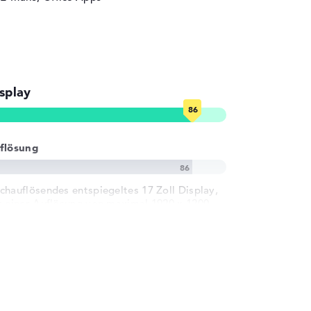
splay
flösung
chauflösendes entspiegeltes 17 Zoll Display,
t einer Auflösung von maximal 1920 x 1200