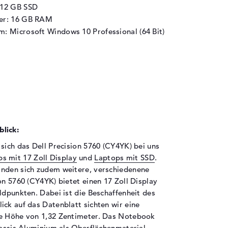
512 GB SSD
her: 16 GB RAM
m: Microsoft Windows 10 Professional (64 Bit)
lick:
sich das Dell Precision 5760 (CY4YK) bei uns
s mit 17 Zoll Display
und
Laptops mit SSD
.
inden sich zudem weitere, verschiedenene
on 5760 (CY4YK) bietet einen 17 Zoll Display
ldpunkten. Dabei ist die Beschaffenheit des
ick auf das Datenblatt sichten wir eine
ne Höhe von 1,32 Zentimeter. Das Notebook
hassis Aluminium als Oberflächenmaterial.