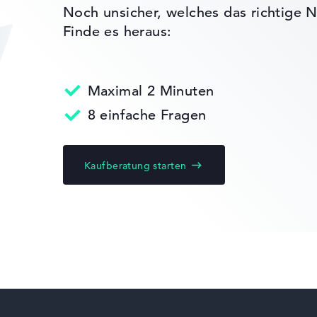
ertungen zusammen:
Noch unsicher, welches das richtige N
, Grafikkarte 30%, RAM 15%, Speicher 15%
Finde es heraus:
t 35%, Höhe 15%
gaben. Fehlen Daten bei einzelnen Modellen, passen sich die Ge
Maximal 2 Minuten
Dell Latitude
 10
)
8 einfache Fragen
edback
vice
Kaufberatung starten