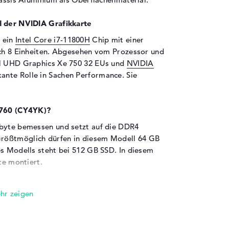
d der NVIDIA Grafikkarte
 ein
Intel Core i7-11800H
Chip mit einer
ich 8 Einheiten. Abgesehen vom Prozessor und
el UHD Graphics Xe 750 32 EUs und
NVIDIA
kante Rolle in Sachen Performance. Sie
 5760 (CY4YK)?
abyte bemessen und setzt auf die DDR4
rößtmöglich dürfen in diesem Modell 64 GB
es Modells steht bei 512 GB SSD. In diesem
te montiert.
en sind an Bord:
ll Precision 5760 (CY4YK) über bekannte
Thunderbolt 4 (4x) und DisplayPort über USB-
n sorgen dafür, dass ihr ohne Probleme Hubs,