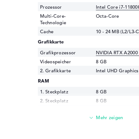
Prozessor
Intel Core i7-11800
Multi-Core-
Octa-Core
Technologie
Cache
10 - 24 MB (L2/L3-
Grafikkarte
Grafikprozessor
NVIDIA RTX A2000 
Videospeicher
8 GB
2. Grafikkarte
Intel UHD Graphics
RAM
1. Steckplatz
8 GB
2. Steckplatz
8 GB
Installiert
16 GB
Technologie
DDR4 SDRAM - PC4-
MHz
Festplatte