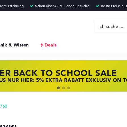
hnik & Wissen
Deals
ER BACK TO SCHOOL SALE
 STORE SSV DEALS
NOVO LAPTOP DEALS
S NUR HIER: 5% EXTRA RABATT EXKLUSIV ON 
T ZUGREIFEN: NOTEBOOKS BEI HP KRÄFTIG RED
BOOKS BEI LENOVO JETZT KRÄFTIG REDUZIERT
5760