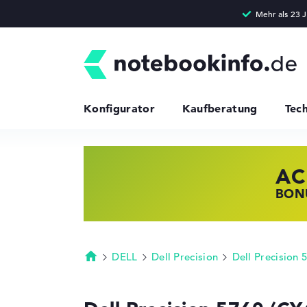
Konfigurator
Kaufberatung
Tec
AC
HP
LE
BONU
JETZ
NOTE
DELL
Dell Precision
Dell Precision 
Startseite