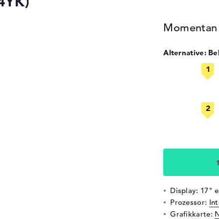
Y4YK)
Momentan n
Alternative: B
Display: 17" 
Prozessor:
In
Grafikkarte:
N