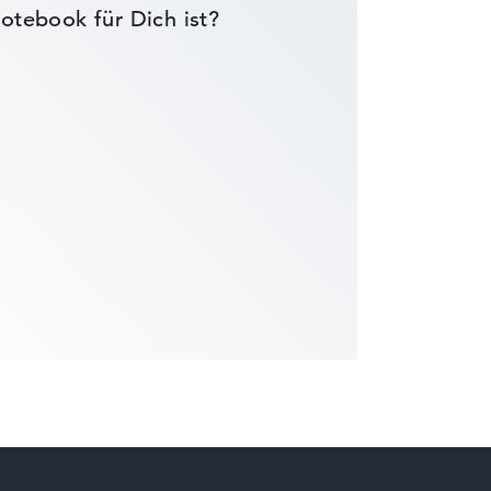
otebook für Dich ist?
wichtungen automatisch an.