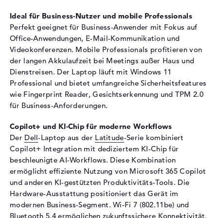
Audio
Ideal für Business-Nutzer und mobile Professionals
Soundkarte
Qualcomm Aqstic
Perfekt geeignet für Business-Anwender mit Fokus auf
Office-Anwendungen, E-Mail-Kommunikation und
Webcam
Videokonferenzen. Mobile Professionals profitieren von
Sensorauflösung
2 MP
der langen Akkulaufzeit bei Meetings außer Haus und
Dienstreisen. Der Laptop läuft mit Windows 11
Eingabegeräte
Professional und bietet umfangreiche Sicherheitsfeatures
Eingabegeräte
Multi-Touch-Trackpad,
wie Fingerprint Reader, Gesichtserkennung und TPM 2.0
Tastatur
für Business-Anforderungen.
Tastatur
Beleuchtet (hintergrund)
Copilot+ und KI-Chip für moderne Workflows
Netzwerk
Der
Dell
-Laptop aus der
Latitude
-Serie kombiniert
WLAN
802.11a, 802.11ac, 802.11ax,
Copilot+ Integration mit dediziertem KI-Chip für
802.11b, 802.11be, 802.11g,
beschleunigte AI-Workflows. Diese Kombination
802.11n
ermöglicht effiziente Nutzung von Microsoft 365 Copilot
und anderen KI-gestützten Produktivitäts-Tools. Die
Bluetooth
Bluetooth 5.4
Hardware-Ausstattung positioniert das Gerät im
Erweiterung / Konnektivität
modernen Business-Segment. Wi-Fi 7 (802.11be) und
Bluetooth 5.4 ermöglichen zukunftssichere Konnektivität.
Schnittstellen
1 x USB 3.2 - Typ A, 2 x USB