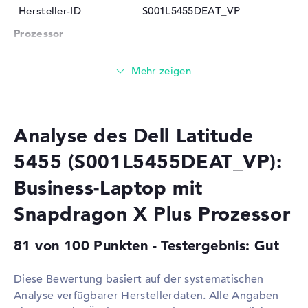
Hersteller-ID
S001L5455DEAT_VP
Prozessor
Prozessor
Qualcomm Snapdragon X Plus
X1P-42-100 / 3,2 GHz
Multi-Core-
Octa-Core
Technologie
Cache
30 MB (L2-Cache)
Analyse des Dell Latitude
Grafikkarte
5455 (S001L5455DEAT_VP):
Grafikprozessor
Qualcomm Adreno X1-45
Business-Laptop mit
GPU 1.7 TFLOPS
Snapdragon X Plus Prozessor
RAM
1. Steckplatz
16 GB
81 von 100 Punkten - Testergebnis: Gut
Installiert
16 GB
Technologie
LPDDR5X - 8448 MHZ
Diese Bewertung basiert auf der systematischen
Analyse verfügbarer Herstellerdaten. Alle Angaben
Festplatte