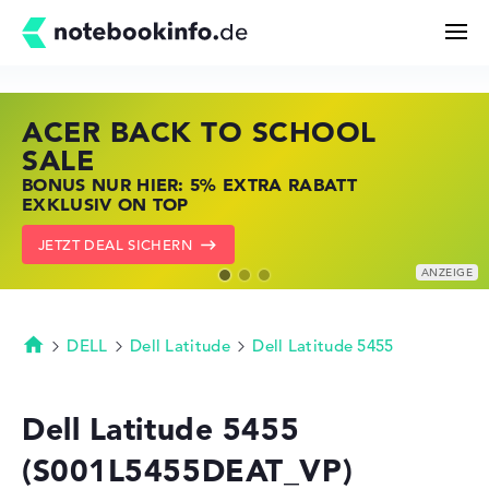
ACER BACK TO SCHOOL
HP STORE SSV DEALS
LENOVO LAPTOP DEALS
Suchen
SALE
JETZT ZUGREIFEN: NOTEBOOKS BEI HP
NOTEBOOKS BEI LENOVO JETZT
BONUS NUR HIER: 5% EXTRA RABATT
KRÄFTIG REDUZIERT
KRÄFTIG REDUZIERT
Konfigurator
EXKLUSIV ON TOP
ZU DEN HP ANGEBOTEN
LENOVO DEALS ZEIGEN
JETZT DEAL SICHERN
Kaufberatung
Technik & Wissen
DELL
Dell Latitude
Dell Latitude 5455
Startseite
Deals
Dell Latitude 5455
(S001L5455DEAT_VP)
Merkzettel