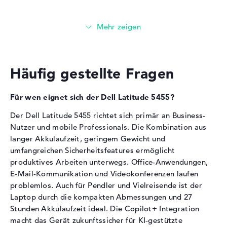
Grafikkarte
Allgemein
Breite
31,4 cm
Die
Qualcomm Adreno X1-45 GPU 1.7 TFLOPS
Tiefe
22,38 cm
übernimmt die Grafikberechnung.
Höhe
1,79 cm
Häufig gestellte Fragen
1100 MHz Taktfrequenz für grundlegende
Gewicht
1,53 kg
Grafikaufgaben
Farbe / Design
Titan Grey
Der Grafikchip eignet sich für Office-Anwendungen,
Für wen eignet sich der Dell Latitude 5455?
Videokonferenzen und Multimedia-Wiedergabe
Material
Aluminium
Der Dell Latitude 5455 richtet sich primär an Business-
Einfache Bild- und Videobearbeitung sowie Streaming-
Farbe
grau
Nutzer und mobile Professionals. Die Kombination aus
Dienste werden problemlos unterstützt
Betriebssystem / Software
langer Akkulaufzeit, geringem Gewicht und
Die integrierte Grafikkarte (GPU) trägt zur langen
Akkulaufzeit bei
umfangreichen Sicherheitsfeatures ermöglicht
Bereitgestelltes
Microsoft Windows 11
produktives Arbeiten unterwegs. Office-Anwendungen,
Betriebssystem
Professional (64 Bit)
Arbeitsspeicher
E-Mail-Kommunikation und Videokonferenzen laufen
Herstellergarantie
problemlos. Auch für Pendler und Vielreisende ist der
Laptop durch die kompakten Abmessungen und 27
Service & Support
1 Jahr Vor-Ort-Service
Das Notebook verfügt über 16 GB LPDDR5X-
Stunden Akkulaufzeit ideal. Die Copilot+ Integration
Arbeitsspeicher.
macht das Gerät zukunftssicher für KI-gestützte