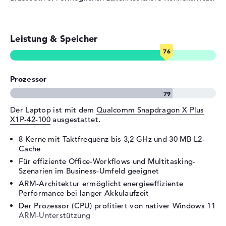
4.0 - Typ C
Video
2 x DisplayPort über USB-C
Leistung & Speicher
Audio
1 x 2-in-1 Audio Jack
(Kopfhörer/Mikrofon)
Verschiedenes
Prozessor
Integrierte Sicherheit
Fingerprint Reader,
Gesichtserkennung, TPM
Embedded Security Chip 2.0,
Der Laptop ist mit dem
Qualcomm Snapdragon X Plus
Webcam-Abdeckung
X1P-42-100
ausgestattet.
Sonstiges
Copilot+, Hall-Sensor, KI-
8 Kerne mit Taktfrequenz bis 3,2 GHz und 30 MB L2-
Chip, Recycling-Materialien,
Cache
Schnellladefunktion,
Umgebungslichtsensor
Für effiziente Office-Workflows und Multitasking-
Szenarien im Business-Umfeld geeignet
Stromversorgung
ARM-Architektur ermöglicht energieeffiziente
Performance bei langer Akkulaufzeit
Akku
3 Zellen Lithium Polymer
Der Prozessor (CPU) profitiert von nativer Windows 11
Kapazität
54 Wh
ARM-Unterstützung
Betriebszeit (bis zu)
27 Std.