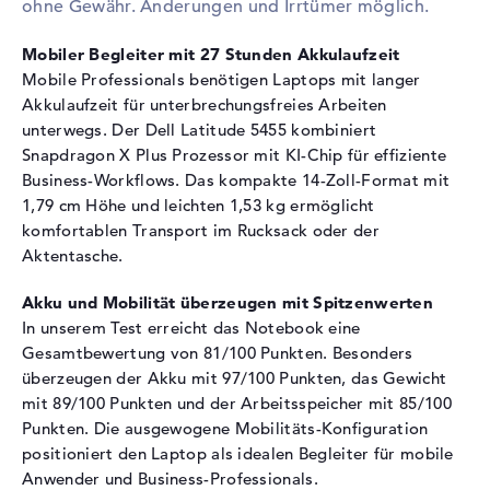
ohne Gewähr. Änderungen und Irrtümer möglich.
Festplatte
512 GB SSD
Schnittstelle
PCIe
Mobiler Begleiter mit 27 Stunden Akkulaufzeit
Mobile Professionals benötigen Laptops mit langer
Optische Speicher
Akkulaufzeit für unterbrechungsfreies Arbeiten
Laufwerks-Typ
ohne Laufwerk
unterwegs. Der Dell Latitude 5455 kombiniert
Snapdragon X Plus Prozessor mit KI-Chip für effiziente
Display
Business-Workflows. Das kompakte 14-Zoll-Format mit
Display-Typ
14" TFT
1,79 cm Höhe und leichten 1,53 kg ermöglicht
komfortablen Transport im Rucksack oder der
Max. Auflösung
1920 x 1080
Aktentasche.
Auflösungstyp
Full-HD
Bildwiederholrate
60 Hz
Akku und Mobilität überzeugen mit Spitzenwerten
In unserem Test erreicht das Notebook eine
Besonderheiten
Display, entspiegelt, LED-
Hintergrundbeleuchtung, IPS
Gesamtbewertung von 81/100 Punkten. Besonders
Panel, 45% NTSC
überzeugen der Akku mit 97/100 Punkten, das Gewicht
mit 89/100 Punkten und der Arbeitsspeicher mit 85/100
Kartenleser
Punkten. Die ausgewogene Mobilitäts-Konfiguration
Unterstützte Flash-
microSD
positioniert den Laptop als idealen Begleiter für mobile
Speicherkarten
Anwender und Business-Professionals.